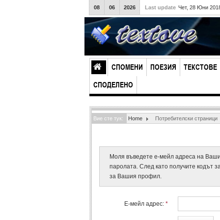
08
06
2026
Last update
Чет, 28 Юни 201
СПОМЕНИ
ПОЕЗИЯ
ТЕКСТОВЕ
СПОДЕЛЕНО
Вие сте тук:
Home
Потребителски страници
Моля въведете е-мейл адреса на Ваши
паролата. След като получите кодът з
за Вашия профил.
Е-мейл адрес:
*