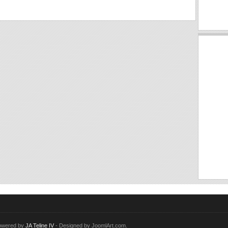
Powered by
JA Teline IV
- Designed by JoomlArt.com.