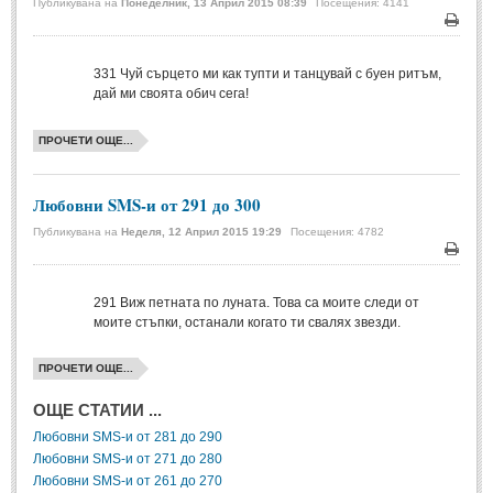
Публикувана на
Понеделник, 13 Април 2015 08:39
Посещения: 4141
Мъдри мисли
(55)
Печа
Мъдрости за живота
(10)
331
Чуй сърцето ми как тупти и танцувай с буен ритъм,
Мъдрости за любовта
(27)
дай ми своята обич сега!
Мъдрости за щастието
(5)
ПРОЧЕТИ ОЩЕ...
Мъдрости за приятелството
(8)
Мъдрости на велики хора
(41)
Любовни SMS-и от 291 до 300
Древногръцки афоризми
(42)
Публикувана на
Неделя, 12 Април 2015 19:29
Посещения: 4782
Древноримски афоризми
(21)
Печа
291
Виж петната по луната. Това са моите следи от
ФИЛОСОФИЯ
моите стъпки, останали когато ти свалях звезди.
ФИЛОСОФИЯ
ПРОЧЕТИ ОЩЕ...
ОЩЕ СТАТИИ ...
Философски мисли
(19)
Любовни SMS-и от 281 до 290
Житейска философия
(83)
Любовни SMS-и от 271 до 280
Любовни SMS-и от 261 до 270
Философия на любовта
(9)