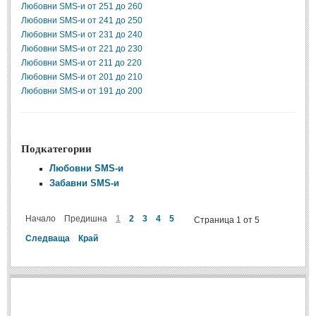
Любовни SMS-и от 251 до 260
Любовни SMS-и от 241 до 250
ПРИТЧИ
Любовни SMS-и от 231 до 240
Любовни SMS-и от 221 до 230
ПРИТЧИ
Любовни SMS-и от 211 до 220
Любовни SMS-и от 201 до 210
Любовни SMS-и от 191 до 200
Притчи за живота
(106)
Притчи за любовта
(15)
Притчи за приятелството
(9)
Подкатегории
Любовни SMS-и
LATEST NEWS
Забавни SMS-и
Надежда
Начало
Предишна
1
2
3
4
5
Страница 1 от 5
Post: 28 Юни 2018
Следваща
Край
Щастието
Post: 28 Юни 2018
Усмивката
Post: 28 Юни 2018
Нищо не съществува