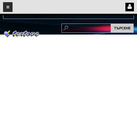
08
07
2026
Нови:
Надежда...
НАЧАЛО
ПОТРЕБИТЕЛСКИ СТРАНИЦИ
Страница за вход
Регистрация
Потребителски профил
Интелигентно търсене
СПОМЕНИ
СПОМЕНИ
Забавни спомени
(11)
Любовни спомени
(37)
Тъжни спомени
(19)