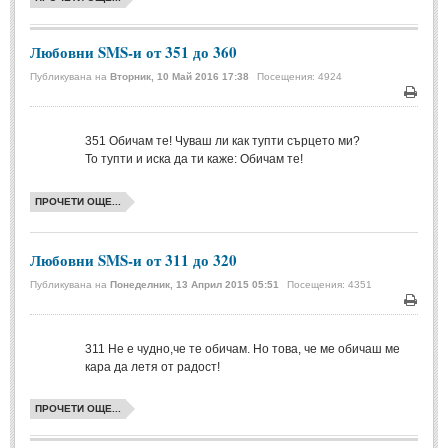
МИТОВЕ И ЛЕГЕНДИ
Любовни SMS-и от 351 до 360
Публикувана на
Вторник, 10 Май 2016 17:38
Посещения: 4924
България
(45)
Печа
Гърция
(1)
351
Обичам те! Чуваш ли как тупти сърцето ми?
Италия
(1)
То тупти и иска да ти каже: Обичам те!
Персия
(1)
ПРОЧЕТИ ОЩЕ...
Япония
(1)
ПОЖЕЛАНИЯ
Любовни SMS-и от 311 до 320
Публикувана на
Понеделник, 13 Април 2015 05:51
Посещения: 4351
ПОЖЕЛАНИЯ
Печа
311
Не е чудно,че те обичам. Но това, че ме обичаш ме
Рожден ден
(4)
кара да летя от радост!
Имен ден
(3)
ПРОЧЕТИ ОЩЕ...
Осми март
(11)
Баба Марта
(4)