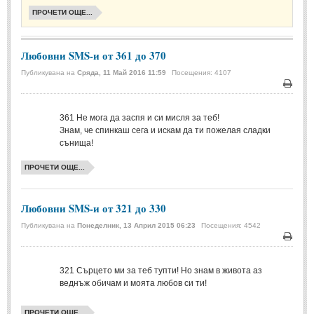
Стихове за Осми Март
(4)
ПРОЧЕТИ ОЩЕ...
Стихове за Мама
(16)
Любовни SMS-и от 361 до 370
ТЕКСТОВЕ
Публикувана на
Сряда, 11 Май 2016 11:59
Посещения: 4107
ТЕКСТОВЕ
Печа
361
Не мога да заспя и си мисля за теб!
Истории
(10)
Знам, че спинкаш сега и искам да ти пожелая сладки
сънища!
Разкази
(7)
Автори на Разкази
ПРОЧЕТИ ОЩЕ...
Басни
(2)
Любовни SMS-и от 321 до 330
Автори на Басни
Публикувана на
Понеделник, 13 Април 2015 06:23
Посещения: 4542
Печа
ПРИКАЗКИ
321
Сърцето ми за теб тупти! Но знам в живота аз
Автори на приказки
веднъж обичам и моята любов си ти!
Приказки на народите
ПРОЧЕТИ ОЩЕ...