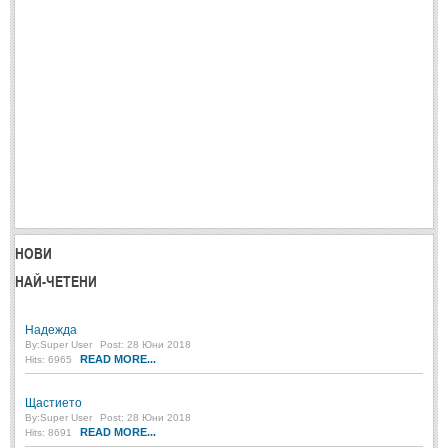
Post: 28 Юни 2018
Пилето
Post: 28 Юни 2018
СПОДЕЛЕНО
СПОДЕЛЕНО
Забавно
(10)
Любопитно
(7)
НОВИ
Отражения
(29)
НАЙ-ЧЕТЕНИ
Какво е любовта?
(40)
Непоискани съвети
(31)
Надежда
By:
Super User
Post: 28 Юни 2018
READ MORE...
Hits: 6965
Щастието
By:
Super User
Post: 28 Юни 2018
READ MORE...
Hits: 8691