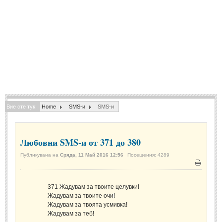
Спомени за приятели
(4)
ПОЕЗИЯ
СТИХОВЕ
Любовни стихове
(505)
Стихове с видео
(28)
Вие сте тук:
Home
SMS-и
SMS-и
Поезия - класика
(85)
Други стихове
(171)
Любовни SMS-и от 371 до 380
Стихове за Баба Марта
(6)
Публикувана на
Сряда, 11 Май 2016 12:56
Посещения: 4289
Коледа и Нова Година
(7)
Печат
ОСМИ МАРТ
371
Жадувам за твоите целувки!
Жадувам за твоите очи!
Жадувам за твоята усмивка!
Стихове за Жената
(33)
Жадувам за теб!