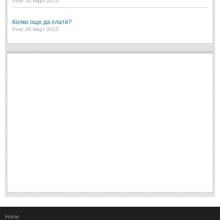
Post: 30 Март 2015
Колко още да платя?
Post: 30 Март 2015
Home