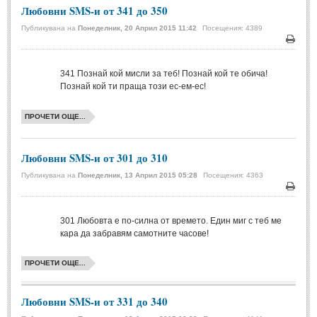
Любовни SMS-и от 341 до 350
Свети Валентин
(19)
Публикувана на
Понеделник, 20 Април 2015 11:42
Посещения: 4389
Нова Година
(6)
Печа
Коледа
(8)
341
Познай кой мисли за теб! Познай кой те обича!
Сватбa
(2)
Познай кой ти праща този ес-ем-ес!
SMS-И
ПРОЧЕТИ ОЩЕ...
SMS-И
Любовни SMS-и от 301 до 310
Публикувана на
Понеделник, 13 Април 2015 05:28
Посещения: 4363
Любовни SMS-и
(38)
Печа
Забавни SMS-и
(3)
301
Любовта е по-силна от времето. Един миг с теб ме
SMS-и за приятели
кара да забравям самотните часове!
МЪДРОСТИ
ПРОЧЕТИ ОЩЕ...
МЪДРОСТИ - КАТЕГОРИИ
Любовни SMS-и от 331 до 340