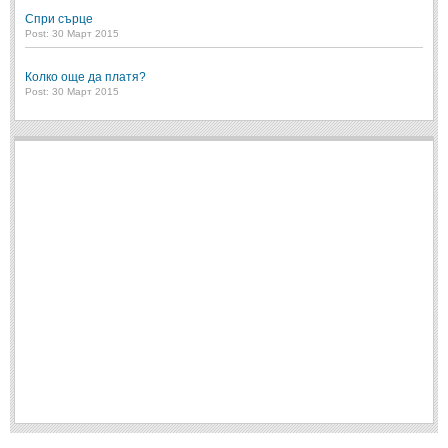
Спри сърце
Свети Валентин
(19)
Post: 30 Март 2015
Нова Година
(6)
Колко още да платя?
Коледа
(8)
Post: 30 Март 2015
Сватбa
(2)
SMS-И
SMS-И
Любовни SMS-и
(38)
Забавни SMS-и
(3)
SMS-и за приятели
МЪДРОСТИ
МЪДРОСТИ - КАТЕГОРИИ