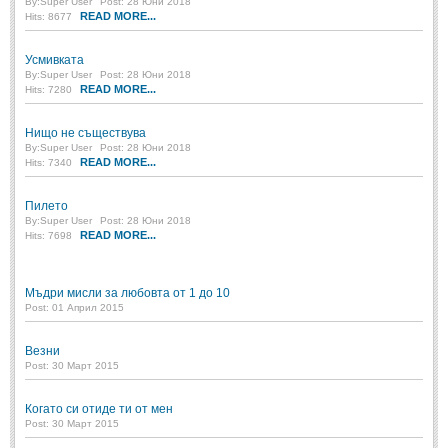
By:
Super User
Post: 28 Юни 2018
READ MORE...
Hits: 8677
МИТОВЕ И ЛЕГЕНДИ
Усмивката
By:
Super User
Post: 28 Юни 2018
България
(45)
READ MORE...
Hits: 7280
Гърция
(1)
Нищо не съществува
Италия
(1)
By:
Super User
Post: 28 Юни 2018
READ MORE...
Hits: 7340
Персия
(1)
Пилето
Япония
(1)
By:
Super User
Post: 28 Юни 2018
READ MORE...
Hits: 7698
ПОЖЕЛАНИЯ
Мъдри мисли за любовта от 1 до 10
ПОЖЕЛАНИЯ
Post: 01 Април 2015
Рожден ден
(4)
Везни
Post: 30 Март 2015
Имен ден
(3)
Когато си отиде ти от мен
Осми март
(11)
Post: 30 Март 2015
Баба Марта
(4)