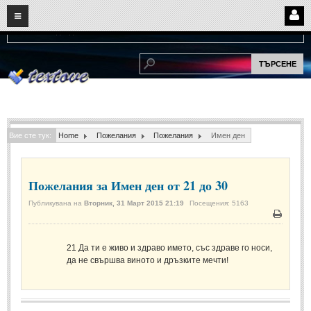
08
06
2026
Нови:
Надежда...
НАЧАЛО
ПОТРЕБИТЕЛСКИ СТРАНИЦИ
Страница за вход
Регистрация
Вие сте тук:
Home
Пожелания
Пожелания
Имен ден
Потребителски профил
Интелигентно търсене
Пожелания за Имен ден от 21 до 30
СПОМЕНИ
Публикувана на
Вторник, 31 Март 2015 21:19
Посещения: 5163
Печат
СПОМЕНИ
21
Да ти е живо и здраво името, със здраве го носи,
да не свършва виното и дръзките мечти!
Забавни спомени
(11)
Любовни спомени
(37)
Тъжни спомени
(19)