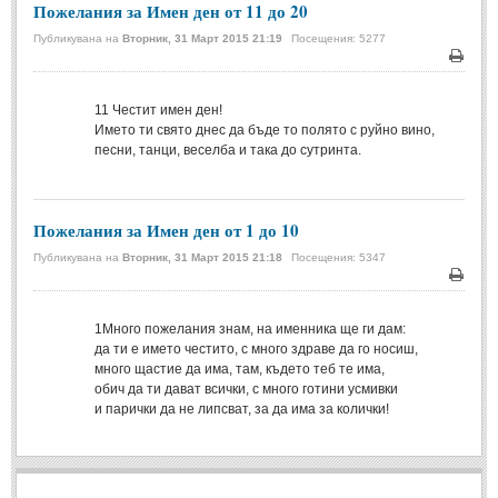
Пожелания за Имен ден от 11 до 20
Спомени за приятели
(4)
Публикувана на
Вторник, 31 Март 2015 21:19
Посещения: 5277
Печа
ПОЕЗИЯ
11
Честит имен ден!
СТИХОВЕ
Името ти свято днес да бъде то полято с руйно вино,
песни, танци, веселба и така до сутринта.
Любовни стихове
(505)
Стихове с видео
(28)
Пожелания за Имен ден от 1 до 10
Поезия - класика
(85)
Публикувана на
Вторник, 31 Март 2015 21:18
Посещения: 5347
Други стихове
(171)
Печа
Стихове за Баба Марта
(6)
1
Много пожелания знам, на именника ще ги дам:
да ти е името честито, с много здраве да го носиш,
Коледа и Нова Година
(7)
много щастие да има, там, където теб те има,
обич да ти дават всички, с много готини усмивки
и парички да не липсват, за да има за колички!
ОСМИ МАРТ
Стихове за Жената
(33)