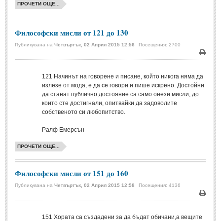
ПРОЧЕТИ ОЩЕ...
Свети Валентин
(19)
Нова Година
(6)
Философски мисли от 121 до 130
Коледа
(8)
Публикувана на
Четвъртък, 02 Април 2015 12:56
Посещения: 2700
Сватбa
(2)
Печа
121
Начинът на говорене и писане, който никога няма да
SMS-И
излезе от мода, е да се говори и пише искрено. Достойни
да станат публично достояние са само онези мисли, до
които сте достигнали, опитвайки да задоволите
SMS-И
собственото си любопитство.
Любовни SMS-и
(38)
Ралф Емерсън
Забавни SMS-и
(3)
ПРОЧЕТИ ОЩЕ...
SMS-и за приятели
Философски мисли от 151 до 160
МЪДРОСТИ
Публикувана на
Четвъртък, 02 Април 2015 12:58
Посещения: 4136
Печа
МЪДРОСТИ - КАТЕГОРИИ
151
Хората са създадени за да бъдат обичани,а вещите