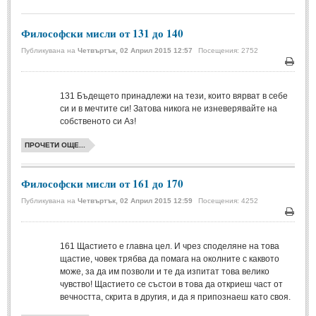
МИТОВЕ И ЛЕГЕНДИ
Философски мисли от 131 до 140
Публикувана на
Четвъртък, 02 Април 2015 12:57
Посещения: 2752
България
(45)
Печа
Гърция
(1)
131
Бъдещето принадлежи на тези, които вярват в себе
Италия
(1)
си и в мечтите си! Затова никога не изневерявайте на
собственото си Аз!
Персия
(1)
ПРОЧЕТИ ОЩЕ...
Япония
(1)
ПОЖЕЛАНИЯ
Философски мисли от 161 до 170
Публикувана на
Четвъртък, 02 Април 2015 12:59
Посещения: 4252
ПОЖЕЛАНИЯ
Печа
161
Щастието е главна цел. И чрез споделяне на това
Рожден ден
(4)
щастие, човек трябва да помага на околните с каквото
Имен ден
(3)
може, за да им позволи и те да изпитат това велико
чувство! Щастието се състои в това да откриеш част от
Осми март
(11)
вечността, скрита в другия, и да я припознаеш като своя.
Баба Марта
(4)