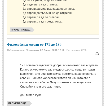
Да се изгубиш, за да се намериш.
Стихове за Осми Март
(4)
Да паднеш, за да станеш.
Стихове за Мама
(16)
Да спреш да мислиш, за да осъзнаеш.
Да спреш да търсиш, за да откриеш.
Да спреш, за да се огледаш...
ТЕКСТОВЕ
Да спреш, за да продължиш...
ПРОЧЕТИ ОЩЕ...
ТЕКСТОВЕ
Истории
(10)
Философски мисли от 171 до 180
Разкази
(7)
Публикувана на
Четвъртък, 02 Април 2015 12:59
Посещения: 4208
Автори на Разкази
Печа
Басни
(2)
171
Когато се чувствате добре, всичко около вас е хубаво.
Когато всичко около вас е чудесно,всяко нещо ви прави
Автори на Басни
щастливи. Вие обичате всичко наоколо, защото обичате
себе си. Защото харесвате живота си. Защото сте в
съгласие със себе си. Защото животът ви е щастлив.
ПРИКАЗКИ
Спокойни сте и сте щастливи.
Автори на приказки
Дон Мигел Руис
Приказки на народите
ПРОЧЕТИ ОЩЕ...