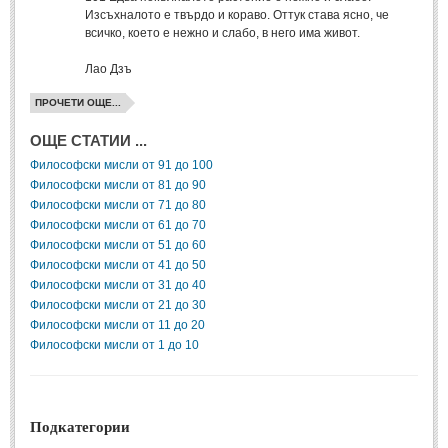
Post: 28 Юни 2018
Изсъхналото е твърдо и кораво. Оттук става ясно, че
всичко, което е нежно и слабо, в него има живот.
Пилето
Post: 28 Юни 2018
Лао Дзъ
ПРОЧЕТИ ОЩЕ...
СПОДЕЛЕНО
ОЩЕ СТАТИИ ...
СПОДЕЛЕНО
Философски мисли от 91 до 100
Философски мисли от 81 до 90
Забавно
(10)
Философски мисли от 71 до 80
Философски мисли от 61 до 70
Любопитно
(7)
Философски мисли от 51 до 60
Философски мисли от 41 до 50
Отражения
(29)
Философски мисли от 31 до 40
Какво е любовта?
(40)
Философски мисли от 21 до 30
Философски мисли от 11 до 20
Непоискани съвети
(31)
Философски мисли от 1 до 10
Подкатегории