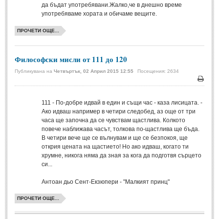
да бъдат употребявани.Жалко,че в днешно време
Мъдри мисли
(55)
употребяваме хората и обичаме вещите.
Мъдрости за живота
(10)
ПРОЧЕТИ ОЩЕ...
Мъдрости за любовта
(27)
Мъдрости за щастието
(5)
Философски мисли от 111 до 120
Мъдрости за приятелството
(8)
Публикувана на
Четвъртък, 02 Април 2015 12:55
Посещения: 2634
Мъдрости на велики хора
(41)
Печа
Древногръцки афоризми
(42)
111
- По-добре идвай в един и същи час - каза лисицата. -
Ако идваш например в четири следобед, аз още от три
Древноримски афоризми
(21)
часа ще започна да се чувствам щастлива. Колкото
повече наближава часът, толкова по-щастлива ще бъда.
ФИЛОСОФИЯ
В четири вече ще се вълнувам и ще се безпокоя, ще
открия цената на щастието! Но ако идваш, когато ти
хрумне, никога няма да зная за кога да подготвя сърцето
ФИЛОСОФИЯ
си...
Антоан дьо Сент-Екзюпери - "Малкият принц"
Философски мисли
(19)
ПРОЧЕТИ ОЩЕ...
Житейска философия
(83)
Философия на любовта
(9)