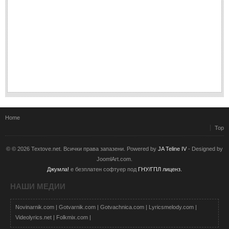
Home
Top
© © 2026 Textove.net. Всички права запазени. Powered by
JA Teline IV
- Designed by
JoomlArt.com.
Джумла!
е безплатен софтуер под
ГНУ/ГПЛ лиценз.
НАШИ МЕДИИ
Novinarnik.com
|
Gotvarnik.com
|
Gotvachnica.com
|
Lyricsmelody.com
|
Videolyrics.net
|
Folkmix.com
|