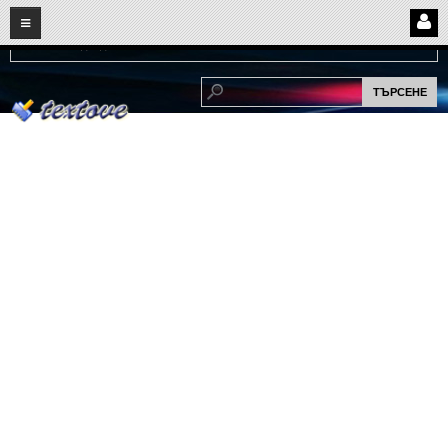
08
06
2026
Нови:
Надежда...
НАЧАЛО
ПОТРЕБИТЕЛСКИ СТРАНИЦИ
Страница за вход
Регистрация
Потребителски профил
Интелигентно търсене
СПОМЕНИ
СПОМЕНИ
Забавни спомени
(11)
Любовни спомени
(37)
Тъжни спомени
(19)