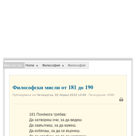
Спомени за приятели
(4)
ПОЕЗИЯ
СТИХОВЕ
Любовни стихове
(505)
Стихове с видео
(28)
Вие сте тук:
Home
Философия
Философия
Поезия - класика
(85)
Други стихове
(171)
Философски мисли от 181 до 190
Стихове за Баба Марта
(6)
Публикувана на
Четвъртък, 02 Април 2015 13:00
Посещения: 4590
Коледа и Нова Година
(7)
Печат
ОСМИ МАРТ
181
Понякога трябва:
Да затвориш очи, за да видиш.
Да замълчиш, за да кажеш.
Стихове за Жената
(33)
Да избягаш, за да се върнеш.