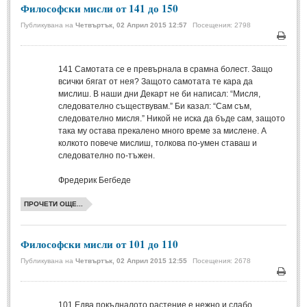
Философски мисли от 141 до 150
ПРИТЧИ
Публикувана на
Четвъртък, 02 Април 2015 12:57
Посещения: 2798
Печа
ПРИТЧИ
141
Самотата се е превърнала в срамна болест. Защо
всички бягат от нея? Защото самотата те кара да
Притчи за живота
(106)
мислиш. В наши дни Декарт не би написал: “Мисля,
следователно съществувам.” Би казал: “Сам съм,
Притчи за любовта
(15)
следователно мисля.” Никой не иска да бъде сам, защото
така му остава прекалено много време за мислене. А
Притчи за приятелството
(9)
колкото повече мислиш, толкова по-умен ставаш и
следователно по-тъжен.
LATEST NEWS
Фредерик Бегбеде
Надежда
ПРОЧЕТИ ОЩЕ...
Post: 28 Юни 2018
Щастието
Философски мисли от 101 до 110
Post: 28 Юни 2018
Публикувана на
Четвъртък, 02 Април 2015 12:55
Посещения: 2678
Усмивката
Post: 28 Юни 2018
Печа
Нищо не съществува
101
Едва покълналото растение е нежно и слабо.