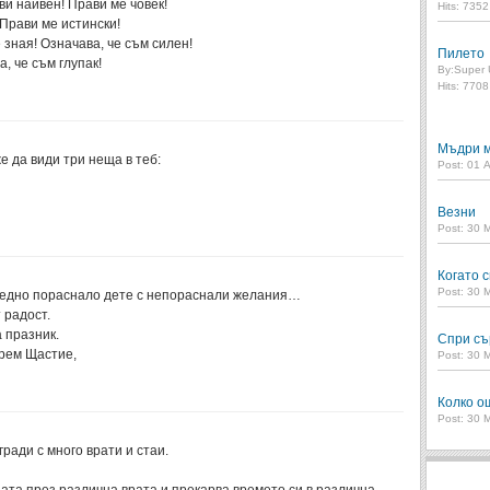
ви наивeн! Прави ме човек!
Hits: 735
 Прави ме истински!
е зная! Означава, че съм силен!
Пилето
а, че съм глупак!
By:
Super 
Hits: 770
Мъдри м
е да види три неща в теб:
Post: 01 
Везни
Post: 30 
Когато с
Post: 30 
 едно пораснало дете с непораснали желания…
 радост.
 празник.
Спри съ
крем Щастие,
Post: 30 
Колко о
Post: 30 
ради с много врати и стаи.