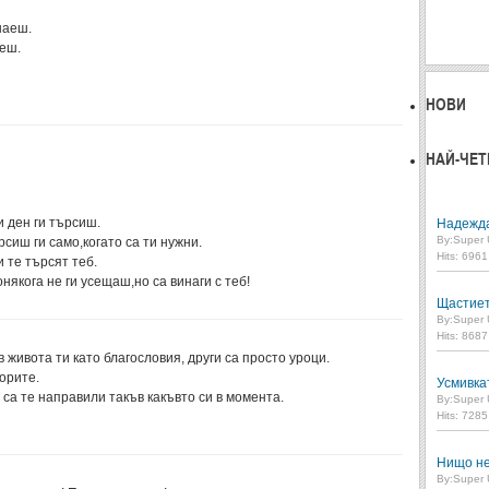
наеш.
иеш.
НОВИ
НАЙ-ЧЕТ
 ден ги търсиш.
Надежд
By:
Super 
сиш ги само,когато са ти нужни.
Hits: 696
 те търсят теб.
някога не ги усещаш,но са винаги с теб!
Щастие
By:
Super 
Hits: 868
 живота ти като благословия, други са просто уроци.
орите.
Усмивка
и са те направили такъв какъвто си в момента.
By:
Super 
Hits: 728
Нищо не
By:
Super 