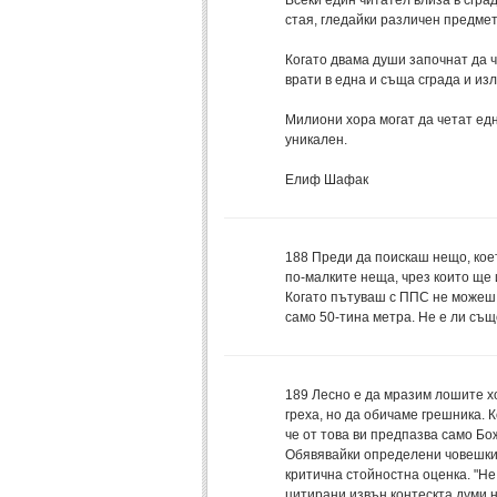
Всеки един читател влиза в сгра
стая, гледайки различен предмет
Когато двама души започнат да ч
врати в една и съща сграда и изл
Милиони хора могат да четат едн
уникален.
Елиф Шафак
188
Преди да поискаш нещо, коет
по-малките неща, чрез които ще 
Когато пътуваш с ППС не можеш д
само 50-тина метра. Не е ли съ
189
Лесно е да мразим лошите хо
греха, но да обичаме грешника. К
че от това ви предпазва само Бо
Обявявайки определени човешки 
критична стойностна оценка. "Не с
цитирани извън контескта думи н