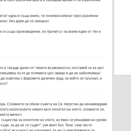
дата през различна врата и прекарва времето си в различна
.
етат една и съща книга, те понякога влизат през различни
изат, без дори да се срещнат.
о и също произведение, но прочитът на всеки един от тях е
о е твърде далеч от твоите възможности, поставяй си за цел
извървиш пътя до голямата цел, макар и да не забелязваш!
а осветиш с фаровете далечен град, за който си тръгнал, а
щото?
ра. Спомнете си обаче съвета на Св. Августин да ненавиждаме
огато разпознаете някого като носител на злото, спомнете си,
жията милост.
същества за носители на злото, аз явно се решавам на сурово
ъди, за да не те съдят", учи моят Бог. Тези, така често
а Исус всъщност не означават да не съдим ближните си.