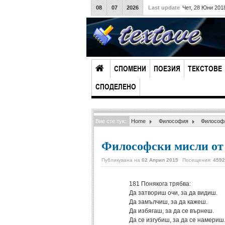
08
07
2026
Last update
Чет, 28 Юни 201
СПОМЕНИ
ПОЕЗИЯ
ТЕКСТОВЕ
СПОДЕЛЕНО
Вие сте тук:
Home
Философия
Философ
Философски мисли от 
Публикувана на
02 Април 2015
Посещения:
4592
181
Понякога трябва:
Да затвориш очи, за да видиш.
Да замълчиш, за да кажеш.
Да избягаш, за да се върнеш.
Да се изгубиш, за да се намериш