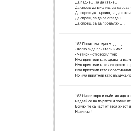
Да паднеш, за да станеш.
Да спреш да мислиш, за да осъз
Да спреш да търсиш, за да откр
Да спреш, за да се огледаш...
Да спреш, за да продължиш...
182
Попитали един мъдрец:
- Колко вида приятели има?
- Четири - отговорил той:
Има приятели като храната-всеки
Има приятели като лекарство-тър
Има приятели като болест-винаги
Но има приятели като въздуха-по
183
Някои хора и събития идват в
Радвай се на първите и помни вт
Всички те са част от твоя живот 
Истински!