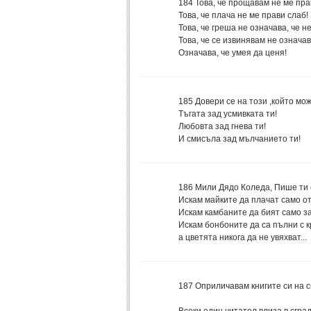
184
Това, че прощавам не ме пра
Това, че плача не ме прави слаб!
Това, че греша не означава, че н
Това, че се извинявам не означав
Означава, че умея да ценя!
185
Довери се на този ,който мож
Тъгата зад усмивката ти!
Любовта зад гнева ти!
И смисъла зад мълчанието ти!
186
Мили Дядо Коледа, Пише ти
Искам майките да плачат само от
Искам камбаните да бият само за
Искам бонбоните да са пълни с 
а цветята никога да не увяхват...
187
Оприличавам книгите си на сг