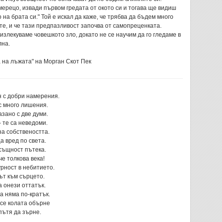
ерецо, извади първом гредата от окото си и тогава ще видиш
 на брата си." Той е искал да каже, че трябва да бъдем много
те, и че тази предпазливост започва от самопреценката.
излекуваме човешкото зло, докато не се научим да го гледаме в
лна.
 на лъжата" на Морган Скот Пек
н с добри намерения.
с много лишения.
азано с две думи.
- те са неведоми.
за собствеността.
а вред по света.
същност пътека.
че толкова века!
рност в небитието.
ът към сърцето.
а онези оттатък.
а няма по-кратък.
 се колата обърне
 пътя да зърне.