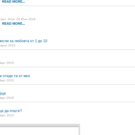
READ MORE...
2
User
Post: 28 Юни 2018
READ MORE...
8
исли за любовта от 1 до 10
Април 2015
Март 2015
и отиде ти от мен
Март 2015
рце
Март 2015
ще да платя?
Март 2015