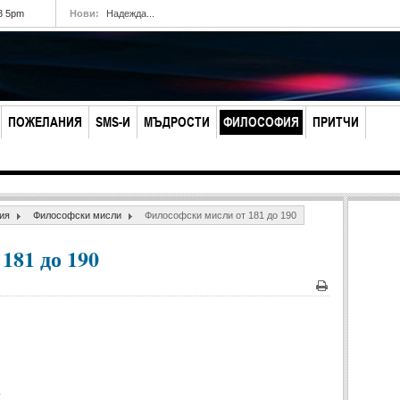
8 5pm
Нови:
Надежда...
ПОЖЕЛАНИЯ
SMS-И
МЪДРОСТИ
ФИЛОСОФИЯ
ПРИТЧИ
ия
Философски мисли
Философски мисли от 181 до 190
181 до 190
Печат
.