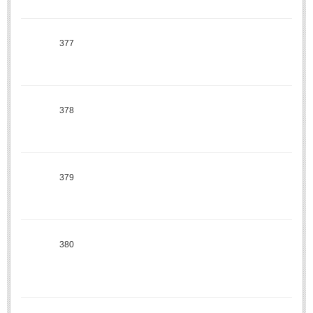
МИТОВЕ И ЛЕГЕНДИ
377
България
(45)
Гърция
(1)
Италия
(1)
378
Персия
(1)
Япония
(1)
ПОЖЕЛАНИЯ
379
ПОЖЕЛАНИЯ
380
Рожден ден
(4)
Имен ден
(3)
Осми март
(11)
Баба Марта
(4)