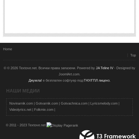
Home
Top
© © 2026 Textove.net. Всички права запазени. Powered by
JA Teline IV
- Designed by
JoomlArt.com.
Джумла!
е безплатен софтуер под
ГНУ/ГПЛ лиценз.
НАШИ МЕДИИ
Novinarnik.com
|
Gotvarnik.com
|
Gotvachnica.com
|
Lyricsmelody.com
|
Videolyrics.net
|
Folkmix.com
|
© 2011 - 2023 Textove.net