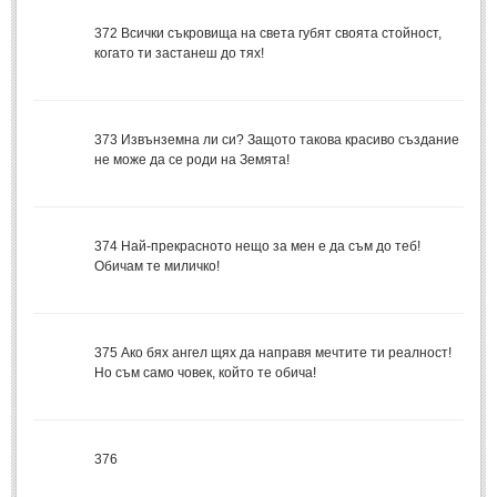
Стихове за Осми Март
(4)
372
Всички съкровища на света губят своята стойност,
Стихове за Мама
(16)
когато ти застанеш до тях!
ТЕКСТОВЕ
373
Извънземна ли си? Защото такова красиво създание
ТЕКСТОВЕ
не може да се роди на Земята!
Истории
(10)
Разкази
(7)
374
Най-прекрасното нещо за мен е да съм до теб!
Автори на Разкази
Обичам те миличко!
Басни
(2)
Автори на Басни
375
Ако бях ангел щях да направя мечтите ти реалност!
Но съм само човек, който те обича!
ПРИКАЗКИ
Автори на приказки
376
Приказки на народите