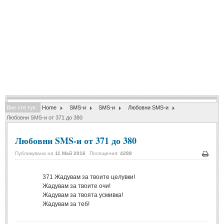
Спомени за приятели
(4)
ПОЕЗИЯ
СТИХОВЕ
Любовни стихове
(505)
Стихове с видео
(28)
Вие сте тук:
Home
SMS-и
SMS-и
Любовни SMS-и
Поезия - класика
(85)
Любовни SMS-и от 371 до 380
Други стихове
(171)
Любовни SMS-и от 371 до 380
Стихове за Баба Марта
(6)
Публикувана на
11 Май 2016
Посещения:
4288
Коледа и Нова Година
(7)
Печа
371
Жадувам за твоите целувки!
Жадувам за твоите очи!
ОСМИ МАРТ
Жадувам за твоята усмивка!
Жадувам за теб!
Стихове за Жената
(33)