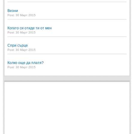
Post: 28 Юни 2018
Везни
Пилето
Post: 30 Март 2015
Post: 28 Юни 2018
Когато си отиде ти от мен
СПОДЕЛЕНО
Post: 30 Март 2015
Спри сърце
СПОДЕЛЕНО
Post: 30 Март 2015
Забавно
(10)
Колко още да платя?
Post: 30 Март 2015
Любопитно
(7)
Отражения
(29)
Какво е любовта?
(40)
Непоискани съвети
(31)