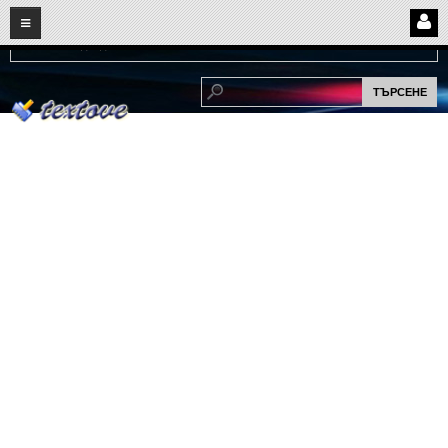
08
07
2026
Нови:
Надежда...
НАЧАЛО
ПОТРЕБИТЕЛСКИ СТРАНИЦИ
Страница за вход
Регистрация
Потребителски профил
Интелигентно търсене
СПОМЕНИ
СПОМЕНИ
Забавни спомени
(11)
Любовни спомени
(37)
Тъжни спомени
(19)