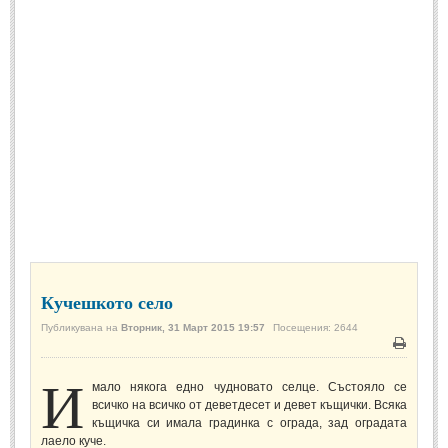
Спомени за приятели
(4)
ПОЕЗИЯ
СТИХОВЕ
Любовни стихове
(505)
Стихове с видео
(28)
Поезия - класика
(85)
Други стихове
(171)
Стихове за Баба Марта
(6)
Кучешкото село
Коледа и Нова Година
(7)
Публикувана на
Вторник, 31 Март 2015 19:57
Посещения: 2644
Печат
И
ОСМИ МАРТ
мало някога едно чудновато селце. Състояло се
всичко на всичко от деветдесет и девет къщички. Всяка
Стихове за Жената
(33)
къщичка си имала градинка с ограда, зад оградата
лаело куче.