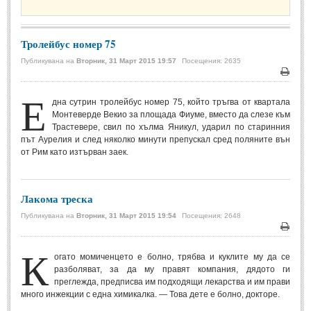
Стихове за Осми Март
(4)
Стихове за Мама
(16)
Тролейбус номер 75
ТЕКСТОВЕ
Публикувана на
Вторник, 31 Март 2015 19:57
Посещения: 2635
Печа
ТЕКСТОВЕ
Е
дна сутрин тролейбус номер 75, който тръгва от квартала
Монтеверде Векио за площада Фиуме, вместо да слезе към
Истории
(10)
Трастевере, свил по хълма Яникул, ударил по старинния
път Аурелия и след няколко минути препускал сред поляните вън
Разкази
(7)
от Рим като изтърван заек.
Автори на Разкази
Басни
(2)
Лакома треска
Автори на Басни
Публикувана на
Вторник, 31 Март 2015 19:54
Посещения: 2648
Печа
ПРИКАЗКИ
К
огато момиченцето е болно, трябва и куклите му да се
разболяват, за да му правят компания, дядото ги
Автори на приказки
преглежда, предписва им подходящи лекарства и им прави
много инжекции с една химикалка. — Това дете е болно, докторе.
Приказки на народите