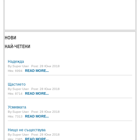
Post: 28 Юни 2018
Пилето
Post: 28 Юни 2018
СПОДЕЛЕНО
НОВИ
НАЙ-ЧЕТЕНИ
СПОДЕЛЕНО
Надежда
Забавно
(10)
By:
Super User
Post: 28 Юни 2018
READ MORE...
Hits: 6994
Любопитно
(7)
Отражения
(29)
Щастието
By:
Super User
Post: 28 Юни 2018
Какво е любовта?
(40)
READ MORE...
Hits: 8714
Непоискани съвети
(31)
Усмивката
By:
Super User
Post: 28 Юни 2018
READ MORE...
Hits: 7313
Нищо не съществува
By:
Super User
Post: 28 Юни 2018
READ MORE...
Hits: 7385