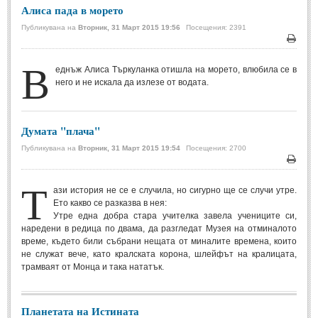
Алиса пада в морето
Свети Валентин
(19)
Публикувана на
Вторник, 31 Март 2015 19:56
Посещения: 2391
Нова Година
(6)
Печа
В
Коледа
(8)
еднъж Алиса Търкуланка отишла на морето, влюбила се в
него и не искала да излезе от водата.
Сватбa
(2)
SMS-И
Думата "плача"
Публикувана на
Вторник, 31 Март 2015 19:54
Посещения: 2700
SMS-И
Печа
Т
Любовни SMS-и
(38)
ази история не се е случила, но сигурно ще се случи утре.
Ето какво се разказва в нея:
Забавни SMS-и
(3)
Утре една добра стара учителка завела учениците си,
наредени в редица по двама, да разгледат Музея на отминалото
SMS-и за приятели
време, където били събрани нещата от миналите времена, които
не служат вече, като кралската корона, шлейфът на кралицата,
МЪДРОСТИ
трамваят от Монца и така нататък.
МЪДРОСТИ - КАТЕГОРИИ
Планетата на Истината