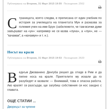
Публикувана на
Вторник, 31 Март 2015 19:55
Посещения: 2502
Мъдри мисли
(55)
Печа
Мъдрости за живота
(10)
С
траницата, която следва, е преписана от един учебник по
Мъдрости за любовта
(27)
история за училищата на планетата Мун и разказва за
големия учен на име Брун (забележете, че там всички думи
Мъдрости за щастието
(5)
завършват на «ун»: например не се казва «луна», а «лун», не —
Мъдрости за приятелството
(8)
"качамак", а «качамун» и т. н.).
Мъдрости на велики хора
(41)
Древногръцки афоризми
(42)
Носът на краля
Древноримски афоризми
(21)
Публикувана на
Вторник, 31 Март 2015 19:53
Посещения: 2620
Печа
ФИЛОСОФИЯ
В
еднъж Джованино Денгуба решил да отиде в Рим и да
пипне носа на краля. Приятелите му искали да го
ФИЛОСОФИЯ
разубедят и казвали: — Внимавай, това е опасна работа.
Ако кралят се разсърди, ще загубиш собствения си нос заедно с
главата.
Философски мисли
(19)
Житейска философия
(83)
ОЩЕ СТАТИИ ...
Философия на любовта
(9)
Дворецът за чупене