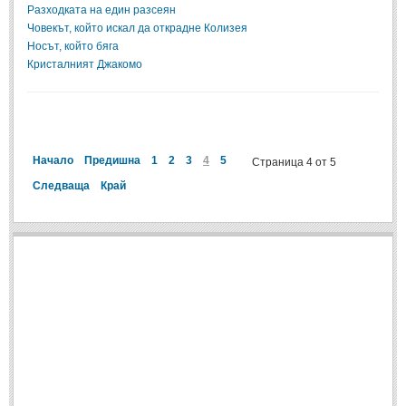
Разходката на един разсеян
Човекът, който искал да открадне Колизея
ПРИТЧИ
Носът, който бяга
Кристалният Джакомо
ПРИТЧИ
Притчи за живота
(106)
Притчи за любовта
(15)
Начало
Предишна
1
2
3
4
5
Страница 4 от 5
Притчи за приятелството
(9)
Следваща
Край
LATEST NEWS
Надежда
Post: 28 Юни 2018
Щастието
Post: 28 Юни 2018
Усмивката
Post: 28 Юни 2018
Нищо не съществува