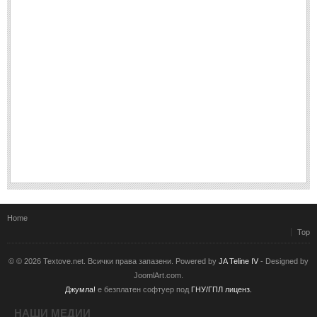
Home
Top
© © 2026 Textove.net. Всички права запазени. Powered by
JA Teline IV
- Designed by
JoomlArt.com.
Джумла!
е безплатен софтуер под
ГНУ/ГПЛ лиценз.
НАШИ МЕДИИ