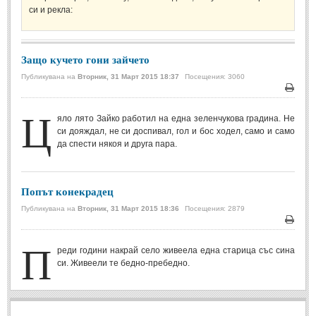
си и рекла:
Спомени за приятели
(4)
ПОЕЗИЯ
Защо кучето гони зайчето
Публикувана на
Вторник, 31 Март 2015 18:37
Посещения: 3060
СТИХОВЕ
Печа
Ц
Любовни стихове
(505)
яло лято Зайко работил на една зеленчукова градина. Не
си дояждал, не си доспивал, гол и бос ходел, само и само
Стихове с видео
(28)
да спести някоя и друга пара.
Поезия - класика
(85)
Други стихове
(171)
Попът конекрадец
Стихове за Баба Марта
(6)
Публикувана на
Вторник, 31 Март 2015 18:36
Посещения: 2879
Коледа и Нова Година
(7)
Печа
П
реди години накрай село живеела една старица със сина
ОСМИ МАРТ
си. Живеели те бедно-пребедно.
Стихове за Жената
(33)