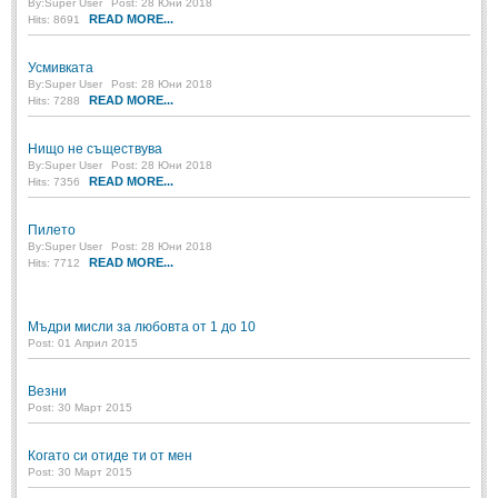
By:
Super User
Post: 28 Юни 2018
READ MORE...
Hits: 8691
МИТОВЕ И ЛЕГЕНДИ
Усмивката
By:
Super User
Post: 28 Юни 2018
България
(45)
READ MORE...
Hits: 7288
Гърция
(1)
Нищо не съществува
Италия
(1)
By:
Super User
Post: 28 Юни 2018
READ MORE...
Hits: 7356
Персия
(1)
Пилето
Япония
(1)
By:
Super User
Post: 28 Юни 2018
READ MORE...
Hits: 7712
ПОЖЕЛАНИЯ
Мъдри мисли за любовта от 1 до 10
ПОЖЕЛАНИЯ
Post: 01 Април 2015
Рожден ден
(4)
Везни
Post: 30 Март 2015
Имен ден
(3)
Когато си отиде ти от мен
Осми март
(11)
Post: 30 Март 2015
Баба Марта
(4)