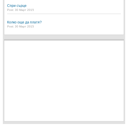
Спри сърце
Свети Валентин
(19)
Post: 30 Март 2015
Нова Година
(6)
Колко още да платя?
Коледа
(8)
Post: 30 Март 2015
Сватбa
(2)
SMS-И
SMS-И
Любовни SMS-и
(38)
Забавни SMS-и
(3)
SMS-и за приятели
МЪДРОСТИ
МЪДРОСТИ - КАТЕГОРИИ