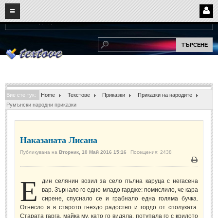
08
07
2026
Нови:
Надежда...
НАЧАЛО
ПОТРЕБИТЕЛСКИ СТРАНИЦИ
Страница за вход
Регистрация
Вие сте тук:
Home
Текстове
Приказки
Приказки на народите
Потребителски профил
Румънски народни приказки
Интелигентно търсене
СПОМЕНИ
Наказаната Лисана
Публикувана на
Вторник, 10 Май 2016 15:16
Посещения: 2438
СПОМЕНИ
Печат
Е
дин селянин возил за село пълна каруца с негасена
Забавни спомени
(11)
вар. Зърнало го едно младо гардже: помислило, че кара
Любовни спомени
сирене, спуснало се и грабнало една голяма бучка.
(37)
Отнесло я в старото гнездо радостно и гордо от сполуката.
Тъжни спомени
(19)
Старата гарга, майка му, като го видяла, потупала го с крилото