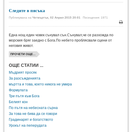
Мъдри мисли
(55)
Следите в пясъка
Мъдрости за живота
(10)
Публикувана на
Четвъртък, 02 Април 2015 20:01
Посещения: 1971
Мъдрости за любовта
(27)
Печа
Мъдрости за щастието
(5)
Една нощ един човек сънувал сън.Сънувал,че се разхожда по
морския бряг заедно с Бога.По небето проблясвали сцени от
Мъдрости за приятелството
(8)
неговия живот.
Мъдрости на велики хора
(41)
ПРОЧЕТИ ОЩЕ...
Древногръцки афоризми
(42)
ОЩЕ СТАТИИ ...
Древноримски афоризми
(21)
Мъдрият просяк
За разсъжденията
ФИЛОСОФИЯ
мъртта и това, което никога не умира
Формулата
Три пътя към Бога
ФИЛОСОФИЯ
Белият кон
По пътя на небесната сърна
Философски мисли
(19)
За това не бива да се говори
Градинарят и богатството
Житейска философия
(83)
Урокът на пеперудата
Философия на любовта
(9)