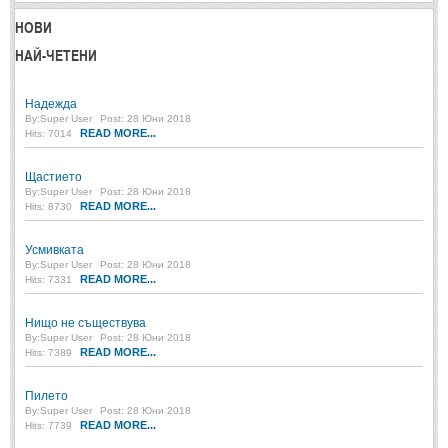
Post: 28 Юни 2018
НОВИ
Пилето
НАЙ-ЧЕТЕНИ
Post: 28 Юни 2018
Надежда
СПОДЕЛЕНО
By:
Super User
Post: 28 Юни 2018
READ MORE...
Hits: 7014
СПОДЕЛЕНО
Щастието
By:
Super User
Post: 28 Юни 2018
Забавно
(10)
READ MORE...
Hits: 8730
Любопитно
(7)
Усмивката
Отражения
(29)
By:
Super User
Post: 28 Юни 2018
READ MORE...
Hits: 7331
Какво е любовта?
(40)
Нищо не съществува
Непоискани съвети
(31)
By:
Super User
Post: 28 Юни 2018
READ MORE...
Hits: 7389
Пилето
By:
Super User
Post: 28 Юни 2018
READ MORE...
Hits: 7739