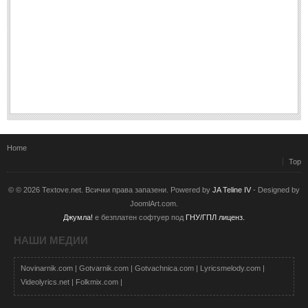
Home
Top
© © 2026 Textove.net. Всички права запазени. Powered by
JA Teline IV
- Designed by
JoomlArt.com.
Джумла!
е безплатен софтуер под
ГНУ/ГПЛ лиценз.
НАШИ МЕДИИ
Novinarnik.com
|
Gotvarnik.com
|
Gotvachnica.com
|
Lyricsmelody.com
|
Videolyrics.net
|
Folkmix.com
|