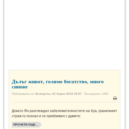
Спомени за приятели
(4)
ПОЕЗИЯ
СТИХОВЕ
Любовни стихове
(505)
Стихове с видео
(28)
Поезия - класика
(85)
Други стихове
(171)
Дълъг живот, голямо богатство, много
Стихове за Баба Марта
(6)
синове
Коледа и Нова Година
(7)
Публикувана на
Четвъртък, 02 Април 2015 20:07
Посещения: 1990
Печат
ОСМИ МАРТ
Докато Яо разглеждал забележителностите на Хуа, граничният
страж го познал и се приближил с думите:
Стихове за Жената
(33)
ПРОЧЕТИ ОЩЕ...