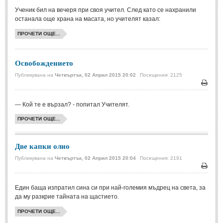
Ученик бил на вечеря при своя учител. След като се нахранили
Свети Валентин
(19)
останала още храна на масата, но учителят казал:
Нова Година
(6)
ПРОЧЕТИ ОЩЕ...
Коледа
(8)
Сватбa
(2)
Освобождението
Публикувана на
Четвъртък, 02 Април 2015 20:02
Посещения: 2125
SMS-И
Печа
— Кой те е вързал? - попитал Учителят.
SMS-И
ПРОЧЕТИ ОЩЕ...
Любовни SMS-и
(38)
Две капки олио
Забавни SMS-и
(3)
Публикувана на
Четвъртък, 02 Април 2015 20:04
Посещения: 2191
SMS-и за приятели
Печа
МЪДРОСТИ
Един баща изпратил сина си при най-големия мъдрец на света, за
да му разкрие тайната на щастието.
МЪДРОСТИ - КАТЕГОРИИ
ПРОЧЕТИ ОЩЕ...