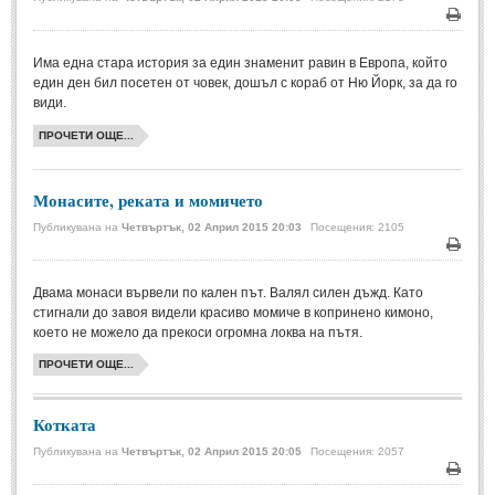
Печа
МИТОВЕ И ЛЕГЕНДИ
Има една стара история за един знаменит равин в Европа, който
един ден бил посетен от човек, дошъл с кораб от Ню Йорк, за да го
България
(45)
види.
Гърция
(1)
ПРОЧЕТИ ОЩЕ...
Италия
(1)
Монасите, реката и момичето
Персия
(1)
Публикувана на
Четвъртък, 02 Април 2015 20:03
Посещения: 2105
Япония
(1)
Печа
ПОЖЕЛАНИЯ
Двама монаси вървели по кален път. Валял силен дъжд. Като
стигнали до завоя видели красиво момиче в копринено кимоно,
което не можело да прекоси огромна локва на пътя.
ПОЖЕЛАНИЯ
ПРОЧЕТИ ОЩЕ...
Рожден ден
(4)
Котката
Имен ден
(3)
Публикувана на
Четвъртък, 02 Април 2015 20:05
Посещения: 2057
Осми март
(11)
Печа
Баба Марта
(4)