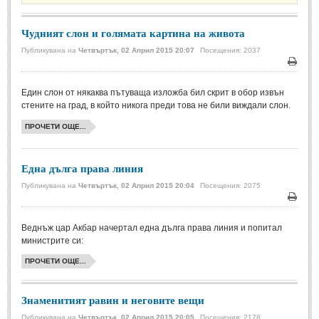
Стихове за Осми Март
(4)
Стихове за Мама
(16)
Чудният слон и голямата картина на живота
Публикувана на
Четвъртък, 02 Април 2015 20:07
Посещения: 2037
ТЕКСТОВЕ
Печа
ТЕКСТОВЕ
Един слон от някаква пътуваща изложба бил скрит в обор извън
стените на град, в който никога преди това не били виждали слон.
Истории
(10)
ПРОЧЕТИ ОЩЕ...
Разкази
(7)
Една дълга права линия
Автори на Разкази
Публикувана на
Четвъртък, 02 Април 2015 20:04
Посещения: 2075
Басни
(2)
Печа
Автори на Басни
Веднъж цар Акбар начертал една дълга права линия и попитал
министрите си:
ПРИКАЗКИ
ПРОЧЕТИ ОЩЕ...
Автори на приказки
Знаменитият равин и неговите вещи
Приказки на народите
Публикувана на
Четвъртък, 02 Април 2015 20:05
Посещения: 2178