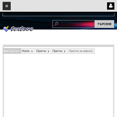
08
10
2026
Нови:
Надежда...
НАЧАЛО
ПОТРЕБИТЕЛСКИ СТРАНИЦИ
Страница за вход
Регистрация
Вие сте тук:
Home
Притчи
Притчи
Притчи за живота
Потребителски профил
Интелигентно търсене
СПОМЕНИ
СПОМЕНИ
Забавни спомени
(11)
Любовни спомени
(37)
Тъжни спомени
(19)