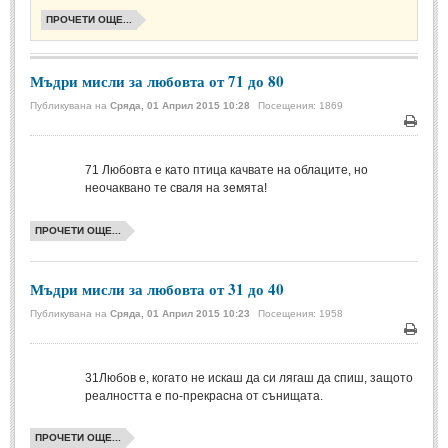
Стихове за Осми Март
(4)
ПРОЧЕТИ ОЩЕ...
Стихове за Мама
(16)
Мъдри мисли за любовта от 71 до 80
ТЕКСТОВЕ
Публикувана на
Сряда, 01 Април 2015 10:28
Посещения: 1869
ТЕКСТОВЕ
Печа
71
Любовта е като птица качвате на облаците, но
Истории
(10)
неочаквано те сваля на земята!
Разкази
(7)
ПРОЧЕТИ ОЩЕ...
Автори на Разкази
Басни
(2)
Мъдри мисли за любовта от 31 до 40
Автори на Басни
Публикувана на
Сряда, 01 Април 2015 10:23
Посещения: 1958
Печа
ПРИКАЗКИ
31
Любов е, когато не искаш да си лягаш да спиш, защото
реалността е по-прекрасна от сънищата.
Автори на приказки
Приказки на народите
ПРОЧЕТИ ОЩЕ...