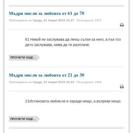
МИТОВЕ И ЛЕГЕНДИ
Мъдри мисли за любовта от 61 до 70
Публикувана на
Сряда, 01 Април 2015 10:27
Посещения: 1917
България
(45)
Печа
Гърция
(1)
61
Никой не заслужава да лееш сълзи за него, а пък тоз
Италия
(1)
дето заслужава, няма да те разплаче.
Персия
(1)
ПРОЧЕТИ ОЩЕ...
Япония
(1)
Мъдри мисли за любовта от 21 до 30
ПОЖЕЛАНИЯ
Публикувана на
Сряда, 01 Април 2015 10:23
Посещения: 1964
ПОЖЕЛАНИЯ
Печа
21
Истинската любов не е заради нещо, а въпреки нещо.
Рожден ден
(4)
Имен ден
(3)
ПРОЧЕТИ ОЩЕ...
Осми март
(11)
Баба Марта
(4)