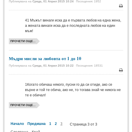
Публикувана на
Сряда, 01 Април 2015 10:24
Посещения: 1952
Мъдри мисли
(55)
Печа
Мъдрости за живота
(10)
41
Мъжът винаги иска да е първата любов на една жена,
Мъдрости за любовта
(27)
а жената винаги иска да е последната любов на един
мъж!
Мъдрости за щастието
(5)
ПРОЧЕТИ ОЩЕ...
Мъдрости за приятелството
(8)
Мъдрости на велики хора
(41)
Мъдри мисли за любовта от 1 до 10
Древногръцки афоризми
(42)
Публикувана на
Сряда, 01 Април 2015 10:22
Посещения: 18531
Древноримски афоризми
(21)
Печа
ФИЛОСОФИЯ
1
Когато обичаш някого, пусни го да си отиде, ако се
върне и той те обича, ако не, то тогава знай че никога не
те е обичал!
ФИЛОСОФИЯ
ПРОЧЕТИ ОЩЕ...
Философски мисли
(19)
Житейска философия
(83)
Начало
Предишна
1
2
3
Страница 3 от 3
Философия на любовта
(9)
Следваща
Край