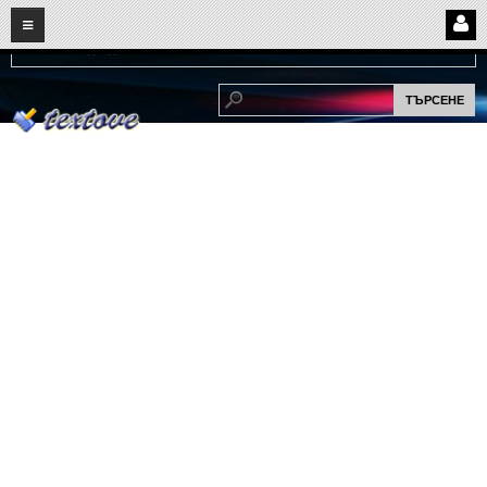
08
06
2026
Нови:
Надежда...
НАЧАЛО
ПОТРЕБИТЕЛСКИ СТРАНИЦИ
Страница за вход
Регистрация
Потребителски профил
Интелигентно търсене
СПОМЕНИ
СПОМЕНИ
Забавни спомени
(11)
Любовни спомени
(37)
Тъжни спомени
(19)