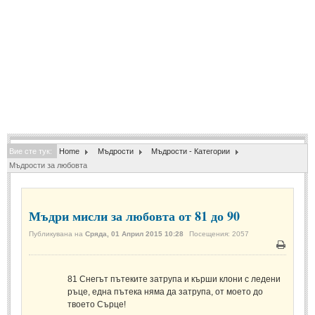
Спомени за приятели
(4)
ПОЕЗИЯ
СТИХОВЕ
Любовни стихове
(505)
Стихове с видео
(28)
Вие сте тук:
Home
Мъдрости
Мъдрости - Категории
Поезия - класика
(85)
Мъдрости за любовта
Други стихове
(171)
Стихове за Баба Марта
(6)
Мъдри мисли за любовта от 81 до 90
Коледа и Нова Година
(7)
Публикувана на
Сряда, 01 Април 2015 10:28
Посещения: 2057
Печат
ОСМИ МАРТ
81
Снегът пътеките затрупа и кърши клони с ледени
ръце, една пътека няма да затрупа, от моето до
Стихове за Жената
(33)
твоето Сърце!