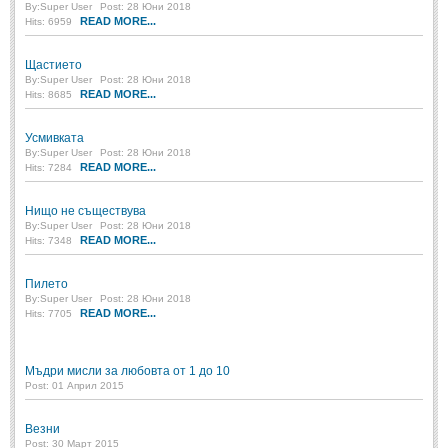
By:
Super User
Post: 28 Юни 2018
Post: 28 Юни 2018
READ MORE...
Hits: 6959
Пилето
Post: 28 Юни 2018
Щастието
By:
Super User
Post: 28 Юни 2018
READ MORE...
Hits: 8685
СПОДЕЛЕНО
Усмивката
By:
Super User
Post: 28 Юни 2018
СПОДЕЛЕНО
READ MORE...
Hits: 7284
Забавно
(10)
Нищо не съществува
By:
Super User
Post: 28 Юни 2018
Любопитно
(7)
READ MORE...
Hits: 7348
Отражения
(29)
Пилето
Какво е любовта?
(40)
By:
Super User
Post: 28 Юни 2018
READ MORE...
Hits: 7705
Непоискани съвети
(31)
Мъдри мисли за любовта от 1 до 10
Post: 01 Април 2015
Везни
Post: 30 Март 2015