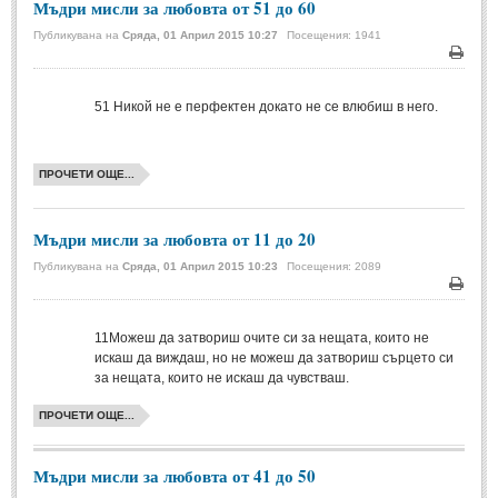
Мъдри мисли за любовта от 51 до 60
Свети Валентин
(19)
Публикувана на
Сряда, 01 Април 2015 10:27
Посещения: 1941
Нова Година
(6)
Печа
Коледа
(8)
51
Никой не е перфектен докато не се влюбиш в него.
Сватбa
(2)
ПРОЧЕТИ ОЩЕ...
SMS-И
Мъдри мисли за любовта от 11 до 20
SMS-И
Публикувана на
Сряда, 01 Април 2015 10:23
Посещения: 2089
Любовни SMS-и
(38)
Печа
Забавни SMS-и
(3)
11
Можеш да затвориш очите си за нещата, които не
искаш да виждаш, но не можеш да затвориш сърцето си
SMS-и за приятели
за нещата, които не искаш да чувстваш.
МЪДРОСТИ
ПРОЧЕТИ ОЩЕ...
МЪДРОСТИ - КАТЕГОРИИ
Мъдри мисли за любовта от 41 до 50