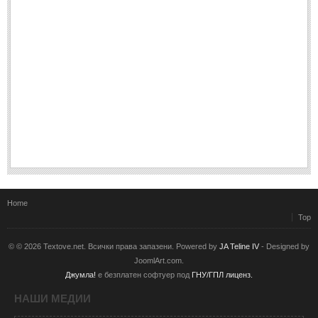
Home
Top
© © 2026 Textove.net. Всички права запазени. Powered by
JA Teline IV
- Designed by
JoomlArt.com.
Джумла!
е безплатен софтуер под
ГНУ/ГПЛ лиценз.
НАШИ МЕДИИ