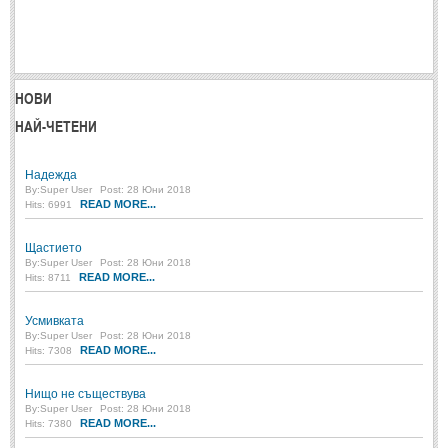
Post: 28 Юни 2018
Пилето
Post: 28 Юни 2018
НОВИ
СПОДЕЛЕНО
НАЙ-ЧЕТЕНИ
СПОДЕЛЕНО
Надежда
By:
Super User
Post: 28 Юни 2018
Забавно
(10)
READ MORE...
Hits: 6991
Любопитно
(7)
Щастието
By:
Super User
Post: 28 Юни 2018
Отражения
(29)
READ MORE...
Hits: 8711
Какво е любовта?
(40)
Усмивката
Непоискани съвети
(31)
By:
Super User
Post: 28 Юни 2018
READ MORE...
Hits: 7308
Нищо не съществува
By:
Super User
Post: 28 Юни 2018
READ MORE...
Hits: 7380