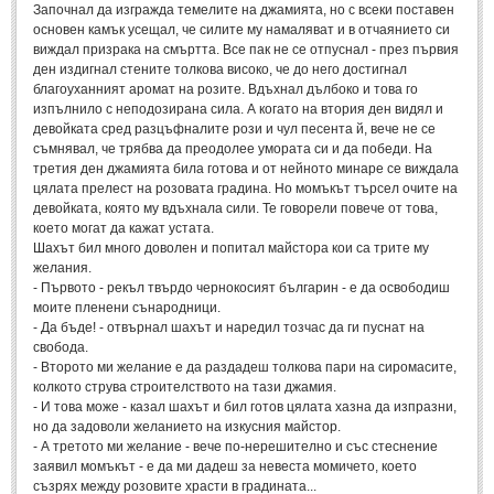
Започнал да изгражда темелите на джамията, но с всеки поставен
основен камък усещал, че силите му намаляват и в отчаянието си
МИТОВЕ И ЛЕГЕНДИ
виждал призрака на смъртта. Все пак не се отпуснал - през първия
ден издигнал стените толкова високо, че до него достигнал
благоуханният аромат на розите. Вдъхнал дълбоко и това го
България
(45)
изпълнило с неподозирана сила. А когато на втория ден видял и
Гърция
(1)
девойката сред разцъфналите рози и чул песента й, вече не се
съмнявал, че трябва да преодолее умората си и да победи. На
Италия
(1)
третия ден джамията била готова и от нейното минаре се виждала
цялата прелест на розовата градина. Но момъкът търсел очите на
Персия
(1)
девойката, която му вдъхнала сили. Те говорели повече от това,
което могат да кажат устата.
Япония
(1)
Шахът бил много доволен и попитал майстора кои са трите му
желания.
ПОЖЕЛАНИЯ
- Първото - рекъл твърдо чернокосият българин - е да освободиш
моите пленени сънародници.
- Да бъде! - отвърнал шахът и наредил тозчас да ги пуснат на
ПОЖЕЛАНИЯ
свобода.
- Второто ми желание е да раздадеш толкова пари на сиромасите,
Рожден ден
колкото струва строителството на тази джамия.
(4)
- И това може - казал шахът и бил готов цялата хазна да изпразни,
Имен ден
(3)
но да задоволи желанието на изкусния майстор.
- А третото ми желание - вече по-нерешително и със стеснение
Осми март
(11)
заявил момъкът - е да ми дадеш за невеста момичето, което
съзрях между розовите храсти в градината...
Баба Марта
(4)