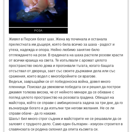
Стихове за Осми Март
(4)
Стихове за Мама
(16)
ТЕКСТОВЕ
РОЗА
ТЕКСТОВЕ
Живял в Персия богат шах. Жена му починала и останала
прелестната им дъщеря, която била всичко за шаха - радост и
утеха, надежда и опора. Нейно любимо занятие било
Истории
(10)
отглеждането на рози. В градината на шаха растели розови храсти
от всички краища на света. Те изпълвали с аромат цялото
Разкази
(7)
пространство около дома и прогонвали тъгата, когато бащата
Автори на Разкази
отсъствал от двореца, зает със своите държавни дела или със
сражения, които водел с многобройните си врагове.
Басни
(2)
Веднъж, завръщайки се от победоносна война, довел много
пленници. Поискал да увековечи победата си и решил да построи
Автори на Басни
джамия толкова висока, че от нейното минаре да се обхване с
поглед цялото пространство на розовата градина. Обещал на
майстора, който се справи с амбициозната задача за три дни, да го
ПРИКАЗКИ
възнагради богато и да изпълни три негови желания. Не се ли
справи обаче - да го накаже.
Автори на приказки
Шахът бил много строг съдник и майсторите не се решавали да се
заловят с трудното дело. Само един българин - изкусен строител в
Приказки на народите
славянската си родина склонил да опита късмета си.