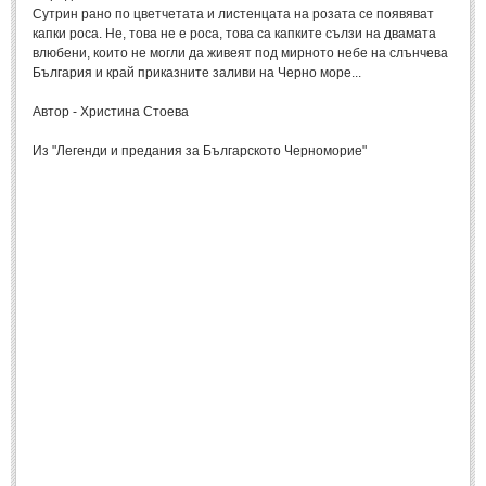
Сутрин рано по цветчетата и листенцата на розата се появяват
Мъдри мисли
(55)
капки роса. Не, това не е роса, това са капките сълзи на двамата
Мъдрости за живота
влюбени, които не могли да живеят под мирното небе на слънчева
(10)
България и край приказните заливи на Черно море...
Мъдрости за любовта
(27)
Автор - Христина Стоева
Мъдрости за щастието
(5)
Из "Легенди и предания за Българското Черноморие"
Мъдрости за приятелството
(8)
Мъдрости на велики хора
(41)
Древногръцки афоризми
(42)
Древноримски афоризми
(21)
ФИЛОСОФИЯ
ФИЛОСОФИЯ
Философски мисли
(19)
Житейска философия
(83)
Философия на любовта
(9)