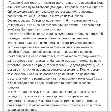
- Това не! Само това не! - извикал шахът, защото тази девойка била
Свети Валентин
(19)
единствената му възлюблена дъщеря. - Хвърлете го в тъмница и го
бийте, докато забрави това свое трето желание! - заповядал
Нова Година
(6)
разгневеният баща. Волята на шаха се изпълнявала
безпрекословно. За всички подчинени тя била закон, но не и за
Коледа
(8)
дъщеря му. Не че била разглезена или непокорна. Тя просто била
влюбена. За първи път и много силно.
Сватбa
(2)
Вечерта тя тайно се промъкнала в тъмницата, отворила портите й
и заедно с любимия човек побягнала далеко, далеко към
SMS-И
слънчевата родина на избраника си. Пътят им минавал през
пустиня - препятствие, което не било по силите на нежната
девойка. Почувствала безсилието си, тя помолила напетия
SMS-И
българин да вземе розовия храст, който отнесла от градината си и
да го занесе в своята страна. Напразно момъкът я молел да не го
Любовни SMS-и
(38)
изоставя. Носел я на ръце, галел косите й, целувал ръцете й, но не
могъл да я спаси от ледената целувка на смъртта. После плакал
Забавни SMS-и
(3)
така искрено и жално, че розата се разлистила, за да прогони
мъката, а нейните разцъфнали пъпки подканяли момъка да бърза
SMS-и за приятели
и да я посади в своя роден край, като го превърне в розова
градина.
МЪДРОСТИ
Така и станало. Между Стара планина и Средна гора момъкът
засадил розата, а тя изпълнила цялото пространство на
долината. Нарекли я Розовата долина. Там и по цялата страна
МЪДРОСТИ - КАТЕГОРИИ
розата цъфти, прекрасно благоухае и гони скръбта, а с красотата
си радва влюбените.