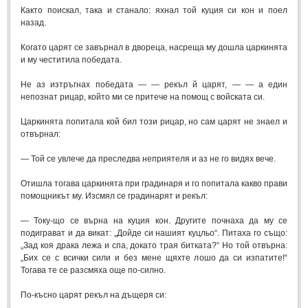
Както поискал, така и станало: яхнал той куция си кон и поел
назад.
Когато царят се завърнал в двореца, насреща му дошла царкинята
и му честитила победата.
Не аз изтръгнах победата — — рекъл й царят, — — а един
непознат рицар, който ми се притече на помощ с войската си.
Царкинята попитала кой бил този рицар, но сам царят не знаел и
отвърнал:
— Той се увлече да преследва неприятеля и аз не го видях вече.
Отишла тогава царкинята при градинаря и го попитала какво прави
помощникът му. Изсмял се градинарят и рекъл:
— Току-що се върна на куция кон. Другите почнаха да му се
подиграват и да викат: „Дойде си нашият куцльо“. Питаха го също:
„Зад коя драка лежа и спа, докато трая битката?“ Но той отвърна:
„Бих се с всички сили и без мене щяхте лошо да си изпатите!“
Тогава те се разсмяха още по-силно.
По-късно царят рекъл на дъщеря си: