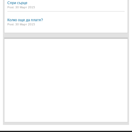
Спри сърце
Post: 30 Март 2015
Колко още да платя?
Post: 30 Март 2015