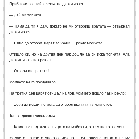
Приближил се той и рекъл на дивия човек:
Свети Валентин
(19)
— Дай ми топката!
Нова Година
(6)
— Няма да ти я дам, докато не ми отвориш вратата — отвърнал
Коледа
(8)
дивия човек.
Сватбa
(2)
— Няма да отворя, царят забрани — рекло момчето.
SMS-И
Отишло си, но на другия ден пак дошло да си иска топката. Ала
дивият човек пак рекъл:
SMS-И
— Отвори ми вратата!
Любовни SMS-и
(38)
Момчето не го послушало.
Забавни SMS-и
(3)
На третия ден царят отишъл на лов, момчето дошло пак и рекло:
SMS-и за приятели
— Дори да искам, не мога да отворя вратата: нямам ключ.
МЪДРОСТИ
Тогава дивият човек рекъл:
— Ключът е под възглавницата на майка ти, оттам ще го вземеш.
МЪДРОСТИ - КАТЕГОРИИ
Момчето, на което много се искало да си прибере топката, не му