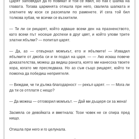
Царят заповядал да го повикат и той се явил, но пак с шапка на
главата. Тогава царкинята отишла при него, свалила шапката и
златните му коси се разсипали по раменете. И сега той бил
толкова хубав, че всички се възхитили.
— Ти ли си рицарят, който идваше всеки ден на празненството,
като всеки път носеше доспехи в друг цвят, и който улови трите
златни ябълки? — попитал царят.
— Да, аз — отвърнал момъкът, ето и ябълките! — Извадил
ябълките от джоба си и ги подал на царя. — — Ако искаш повече
доказателства, можеш да видиш раната, която ми нанесоха твоите
хора, когато ме преследваха. Но аз съм също рицарят, който ти
помогна да победиш неприятеля.
— Виждам, че ти дължа благодарност — рекъл царят. — — Мога ли
да ти се отплатя с нещо?
— Да можеш — отговорил момъкът. — Дай ми дъщеря си за жена!
Засмяла се девойката и вметнала: Този човек не се спира пред
нищо.
Отишла при него и го целунала.