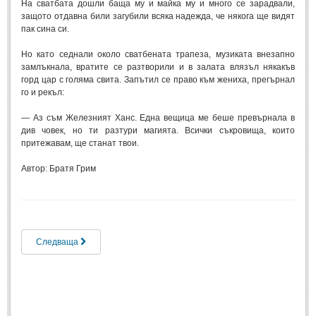
На сватбата дошли баща му и майка му и много се зарадвали,
защото отдавна били загубили всяка надежда, че някога ще видят
пак сина си.
Но като седнали около сватбената трапеза, музиката внезапно
замлъкнала, вратите се разтворили и в залата влязъл някакъв
горд цар с голяма свита. Запътил се право към жениха, прегърнал
го и рекъл:
— Аз съм Железният Ханс. Една вещица ме беше превърнала в
див човек, но ти разтури магията. Всички съкровища, които
притежавам, ще станат твои.
Автор: Братя Грим
Следваща