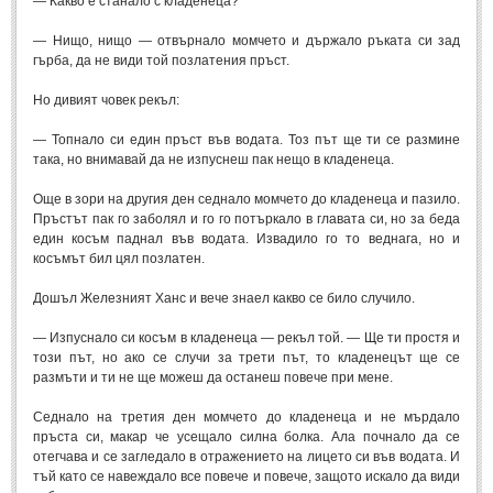
— Какво е станало с кладенеца?
Post: 28 Юни 2018
— Нищо, нищо — отвърнало момчето и държало ръката си зад
Пилето
гърба, да не види той позлатения пръст.
Post: 28 Юни 2018
Но дивият човек рекъл:
СПОДЕЛЕНО
— Топнало си един пръст във водата. Тоз път ще ти се размине
така, но внимавай да не изпуснеш пак нещо в кладенеца.
СПОДЕЛЕНО
Още в зори на другия ден седнало момчето до кладенеца и пазило.
Пръстът пак го заболял и го го потъркало в главата си, но за беда
Забавно
(10)
един косъм паднал във водата. Извадило го то веднага, но и
Любопитно
(7)
косъмът бил цял позлатен.
Отражения
(29)
Дошъл Железният Ханс и вече знаел какво се било случило.
Какво е любовта?
(40)
— Изпуснало си косъм в кладенеца — рекъл той. — Ще ти простя и
този път, но ако се случи за трети път, то кладенецът ще се
Непоискани съвети
(31)
размъти и ти не ще можеш да останеш повече при мене.
Седнало на третия ден момчето до кладенеца и не мърдало
пръста си, макар че усещало силна болка. Ала почнало да се
отегчава и се загледало в отражението на лицето си във водата. И
тъй като се навеждало все повече и повече, защото искало да види