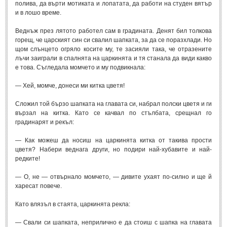
полива, да върти мотиката и лопатата, да работи на студен вятър
и в лошо време.
Веднъж през лятото работел сам в градината. Денят бил толкова
горещ, че царският син си свалил шапката, за да се поразхлади. Но
щом слънцето огряло косите му, те засияли така, че отразените
лъчи заиграли в спалнята на царкинята и тя станала да види какво
е това. Съгледала момчето и му подвикнала:
— Хей, момче, донеси ми китка цветя!
Сложил той бързо шапката на главата си, набрал полски цветя и ги
вързал на китка. Като се качвал по стълбата, срещнал го
градинарят и рекъл:
— Как можеш да носиш на царкинята китка от такива прости
цветя? Набери веднага други, но подири най-хубавите и най-
редките!
— О, не — отвърнало момчето, — дивите ухаят по-силно и ще й
харесат повече.
Като влязъл в стаята, царкинята рекла:
— Свали си шапката, неприлично е да стоиш с шапка на главата