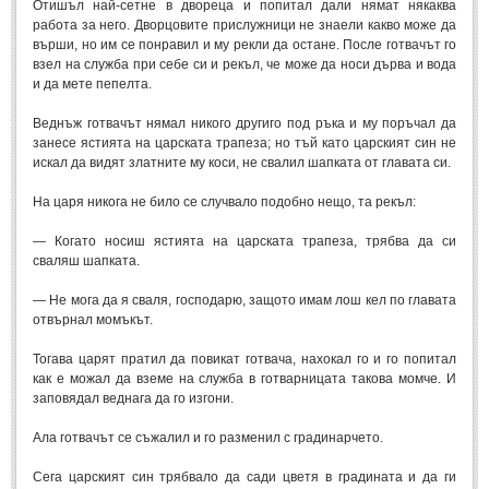
Отишъл най-сетне в двореца и попитал дали нямат някаква
работа за него. Дворцовите прислужници не знаели какво може да
върши, но им се понравил и му рекли да остане. После готвачът го
взел на служба при себе си и рекъл, че може да носи дърва и вода
и да мете пепелта.
Веднъж готвачът нямал никого другиго под ръка и му поръчал да
занесе ястията на царската трапеза; но тъй като царският син не
искал да видят златните му коси, не свалил шапката от главата си.
На царя никога не било се случвало подобно нещо, та рекъл:
— Когато носиш ястията на царската трапеза, трябва да си
сваляш шапката.
— Не мога да я сваля, господарю, защото имам лош кел по главата
отвърнал момъкът.
Тогава царят пратил да повикат готвача, нахокал го и го попитал
как е можал да вземе на служба в готварницата такова момче. И
заповядал веднага да го изгони.
Ала готвачът се съжалил и го разменил с градинарчето.
Сега царският син трябвало да сади цветя в градината и да ги