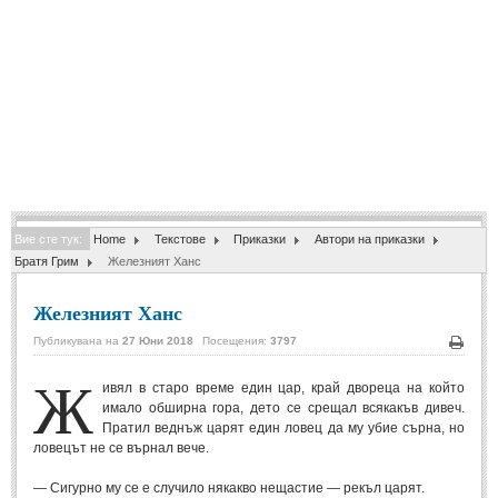
Спомени за приятели
(4)
ПОЕЗИЯ
СТИХОВЕ
Любовни стихове
(505)
Стихове с видео
(28)
Вие сте тук:
Home
Текстове
Приказки
Автори на приказки
Поезия - класика
(85)
Братя Грим
Железният Ханс
Други стихове
(171)
Железният Ханс
Стихове за Баба Марта
(6)
Публикувана на
27 Юни 2018
Посещения:
3797
Коледа и Нова Година
(7)
Печа
Ж
ивял в старо време един цар, край двореца на който
имало обширна гора, дето се срещал всякакъв дивеч.
ОСМИ МАРТ
Пратил веднъж царят един ловец да му убие сърна, но
ловецът не се върнал вече.
Стихове за Жената
(33)
— Сигурно му се е случило някакво нещастие — рекъл царят.