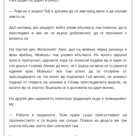
Разсърдил се царят и рекъл:
— Това не е редно! Той е длъжен да се яви пред мене и да назове
името си.
Дал заповед, ако рицарят, който улови ябълката, пак побегне, да го
преследват и ако не се върне доброволно, да го пронижат с
копията си.
На третия ден Железният Ханс дал на момъка черна ризница и
вран жребец. Момъкът пак уловил ябълката. Но когато смушил
коня и препуснал, царските хора се понесли подире му и един от
тях дошъл толкова близко до него, че с върха на меча си го ранил в
единия крак. Момъкът все пак успял да се отскубне от
преследвачите си. Но конят му подскочил тъй високо, че шлемът
паднал от главата на конника и тогава преследвачите видели, че
косите му са златни. Върнали се и доложили на царя всичко.
На другия ден царкинята попитала градинаря къде е помощникът
му.
— Работи в градината. Този чудак също присъствувал на
празненството и се върна чак снощи. Показа на децата ми три
златни ябълки, които бил спечелил там.