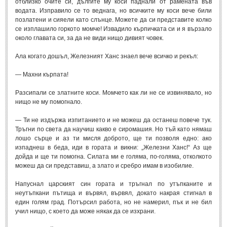
отблизко очите си, дългите му коси паднали от рамената във
водата. Изправило се то веднага, но всичките му коси вече били
позлатени и сияели като слънце. Можете да си представите колко
се изплашило горкото момче! Извадило кърпичката си и я вързало
около главата си, за да не види нищо дивият човек.
Ала когато дошъл, Железният Ханс знаел вече всичко и рекъл:
— Махни кърпата!
Разсипали се златните коси. Момчето как ли не се извинявало, но
нищо не му помогнало.
— Ти не издържа изпитанието и не можеш да останеш повече тук.
Тръгни по света да научиш какво е сиромашия. Но тъй като нямаш
лошо сърце и аз ти мисля доброто, ще ти позволя едно: ако
изпаднеш в беда, иди в гората и викни: „Железни Ханс!“ Аз ще
дойда и ще ти помогна. Силата ми е голяма, по-голяма, отколкото
можеш да си представиш, а злато и сребро имам в изобилие.
Напуснал царският син гората и тръгнал по утъпканите и
неутъпкани пътища и вървял, вървял, докато накрая стигнал в
един голям град. Потърсил работа, но не намерил, пък и не бил
учил нищо, с което да може някак да се изхрани.