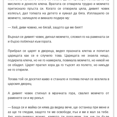
мислило и донесло ключа. Вратата се отваряла трудно и момчето
Мъдри мисли
(55)
притиснало пръста си. Когато се отворила цяла, дивият човек
Мъдрости за живота
(10)
излязъл, дал топката на детето и хукнал да бяга. Изплашило се
момчето, запищяло и викнало подире му:
Мъдрости за любовта
(27)
— Хей, диви човеко, не бягай, защото ще ме бият!
Мъдрости за щастието
(5)
Върнал се дивият човек, дигнал момчето, сложил го на рамената си
Мъдрости за приятелството
(8)
и бързо побягнал към гората.
Мъдрости на велики хора
(41)
Прибрал се царят в двореца, видял празната клетка и попитал
Древногръцки афоризми
(42)
царицата как се е случило това. Царицата не знаела нищо,
подирила ключа, но не го намерила, повикала момчето, но никой не
Древноримски афоризми
(21)
се обадил. Царят пратил хора да го търсят из полето, но никъде
не го открили.
ФИЛОСОФИЯ
Тогава той се досетил какво е станало и голяма печал се вселила в
царския дворец.
ФИЛОСОФИЯ
А дивият човек стигнал в мрачната гора, свалил момчето от
раменете си и му рекъл:
Философски мисли
(19)
Житейска философия
(83)
— Баща си и майка си няма да видиш вече, ще останеш при мене и
аз ще те гледам, защото ти ме освободи, пък и ми е жал за тебе.
Философия на любовта
(9)
Ако изпълняваш всичко, каквото ти поръчвам, тук ще ти бъде