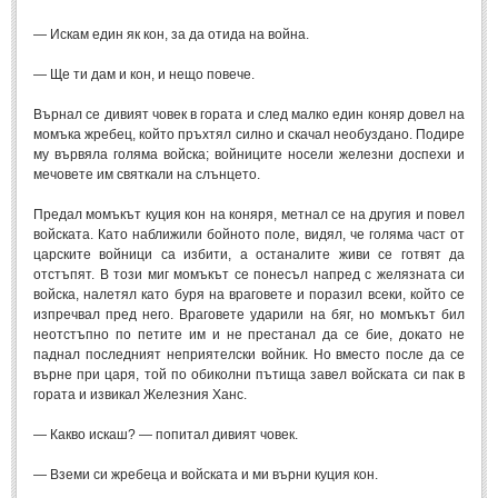
— Искам един як кон, за да отида на война.
— Ще ти дам и кон, и нещо повече.
Върнал се дивият човек в гората и след малко един коняр довел на
момъка жребец, който пръхтял силно и скачал необуздано. Подире
му вървяла голяма войска; войниците носели железни доспехи и
мечовете им святкали на слънцето.
Предал момъкът куция кон на коняря, метнал се на другия и повел
войската. Като наближили бойното поле, видял, че голяма част от
царските войници са избити, а останалите живи се готвят да
отстъпят. В този миг момъкът се понесъл напред с желязната си
войска, налетял като буря на враговете и поразил всеки, който се
изпречвал пред него. Враговете ударили на бяг, но момъкът бил
неотстъпно по петите им и не престанал да се бие, докато не
паднал последният неприятелски войник. Но вместо после да се
върне при царя, той по обиколни пътища завел войската си пак в
гората и извикал Железния Ханс.
— Какво искаш? — попитал дивият човек.
— Вземи си жребеца и войската и ми върни куция кон.