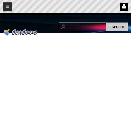
08
07
2026
Нови:
Надежда...
НАЧАЛО
ПОТРЕБИТЕЛСКИ СТРАНИЦИ
Страница за вход
Регистрация
Потребителски профил
Интелигентно търсене
СПОМЕНИ
СПОМЕНИ
Забавни спомени
(11)
Любовни спомени
(37)
Тъжни спомени
(19)