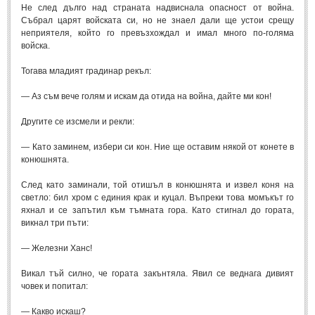
Не след дълго над страната надвиснала опасност от война.
Събрал царят войската си, но не знаел дали ще устои срещу
неприятеля, който го превъзхождал и имал много по-голяма
войска.
Тогава младият градинар рекъл:
— Аз съм вече голям и искам да отида на война, дайте ми кон!
Другите се изсмели и рекли:
— Като заминем, избери си кон. Ние ще оставим някой от конете в
конюшнята.
След като заминали, той отишъл в конюшнята и извел коня на
светло: бил хром с единия крак и куцал. Въпреки това момъкът го
яхнал и се запътил към тъмната гора. Като стигнал до гората,
викнал три пъти:
— Железни Ханс!
Викал тъй силно, че гората закънтяла. Явил се веднага дивият
човек и попитал:
— Какво искаш?