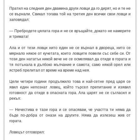
Стихове за Осми Март
(4)
Пратил на следния ден двамина други ловци да го дирят, но и те не
Стихове за Мама
(16)
се върнали. Свикал тогава той на третия ден всички свои ловци и
заповядал:
ТЕКСТОВЕ
— Пребродете цялата гора и не се връщайте, докато не намерите
и тримата!
ТЕКСТОВЕ
Ала и от тези ловци нито един не се върнал в двореца, нито се
мярнало някое от кучетата, които ловците повели със себе си. От
Истории
(10)
този ден нататък никой вече не се осмелявал да отиде в гората и
Разкази
тя потънала в дълбоко мълчание и самота; само някой орел или
(7)
ястреб прелитал от време на време над нея.
Автори на Разкази
Цели четири години продължило това и най-сетне пред царя се
Басни
(2)
явил един непознат ловец, който търсел препитание и изявил
готовност да отиде в опасната гора. Ала царят не се съгласил и
Автори на Басни
рекъл:
— Нечестива е тази гора и се опасявам, че участта ти няма да
ПРИКАЗКИ
бъде по-добра от онази на другите. Няма да излезеш жив от
гората.
Автори на приказки
Ловецът отговорил:
Приказки на народите