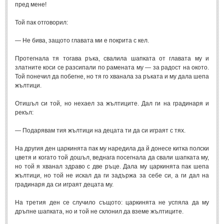
пред мене!
Той пак отговорил:
— Не бива, защото главата ми е покрита с кел.
Протегнала тя тогава ръка, свалила шапката от главата му и
златните коси се разсипали по рамената му — за радост на окото.
Той понечил да побегне, но тя го хванала за ръката и му дала шепа
жълтици.
Отишъл си той, но нехаел за жълтиците. Дал ги на градинаря и
рекъл:
— Подарявам тия жълтици на децата ти да си играят с тях.
На другия ден царкинята пак му наредила да й донесе китка полски
цветя и когато той дошъл, веднага посегнала да свали шапката му,
но той я хванал здраво с две ръце. Дала му царкинята пак шепа
жълтици, но той не искал да ги задържа за себе си, а ги дал на
градинаря да си играят децата му.
На третия ден се случило същото: царкинята не успяла да му
дръпне шапката, но и той не склонил да вземе жълтиците.