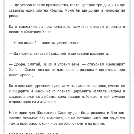
— Ще устроя голямо празненство, което ще трае три дни, и ти ще
хвърлиш една златна ябълка. Може би ще дойде и непознатия
рицар.
Като известили за празненството, момъкът отишъл в гората и
повикал Железния Ханс.
— Какво искаш? — попитал дивият човек.
— Да уловя златната ябълка, която ще хвърли царкинята.
— Добре, смятай, че си я уловил вече. — отвърнал Железният
Ханс. — Освен това ще ти дам червена ризница и ще яхнеш горд
алест жребец.
Като настъпил уреченият ден, момъкът долетял на коня, смесил се
с рицарите и никой не го познал. Царкинята излязла напред и
хвърлила златната ябълка сред рицарите. Уловил я той, смушил
веднага коня си и изчезнал.
На втория ден Железният Ханс му дал бяла ризница и бял кон.
Уловил момъкът пак ябълката, но не останал нито миг по-дълго
там, а препуснал с коня и се загубил от очите на всички.