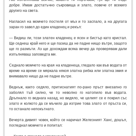
добре. Имам достатъчно съкровища и злато, повече от всекиго
ПРИТЧИ
другиго на света.
Нагласил на момчето постеля от мъх и то заспало, а на другата
ПРИТЧИ
заран го завел до един кладенец и рекъл:
— Видиш ли, този златен кладенец е ясен и бистър като кристал.
Притчи за живота
(106)
Ще седнеш край него и ще пазиш да не падне нищо вътре, защото
ще го размъти. Аз ще дохождам всяка вечер да проверявам дали
Притчи за любовта
(15)
изпълняваш заповедта ми.
Притчи за приятелството
(9)
Седнало момчето на края на кладенеца, гледало как във водата от
време на време се мяркала някоя златна рибка или златна змия и
LATEST NEWS
внимавало нищо да не падне вътре.
Веднъж, както седяло, притиснатият по-рано пръст внезапно го
Надежда
заболял тъй силно, че то неволно го натопило във водата.
Post: 28 Юни 2018
Дръпнало го веднага назад, но видяло, че целият се е покрил със
злато и колкото да се мъчило да изтрие това злато от пръста си,
Щастието
то останало непокътнато.
Post: 28 Юни 2018
Усмивката
Вечерта дивият човек, който се наричал Железният Ханс, дошъл,
Post: 28 Юни 2018
погледнал момчето и попитал:
Нищо не съществува