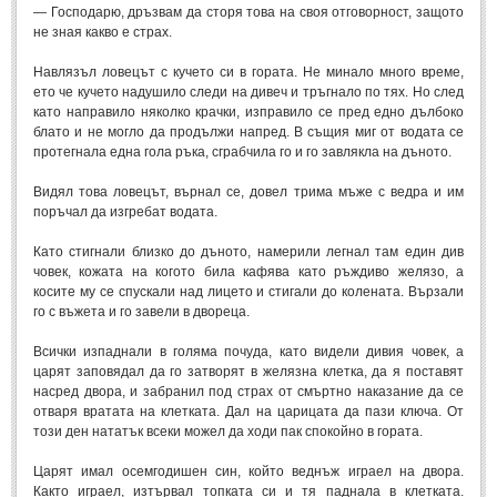
— Господарю, дръзвам да сторя това на своя отговорност, защото
не зная какво е страх.
МИТОВЕ И ЛЕГЕНДИ
Навлязъл ловецът с кучето си в гората. Не минало много време,
ето че кучето надушило следи на дивеч и тръгнало по тях. Но след
България
(45)
като направило няколко крачки, изправило се пред едно дълбоко
Гърция
(1)
блато и не могло да продължи напред. В същия миг от водата се
протегнала една гола ръка, сграбчила го и го завлякла на дъното.
Италия
(1)
Видял това ловецът, върнал се, довел трима мъже с ведра и им
Персия
(1)
поръчал да изгребат водата.
Япония
(1)
Като стигнали близко до дъното, намерили легнал там един див
човек, кожата на когото била кафява като ръждиво желязо, а
ПОЖЕЛАНИЯ
косите му се спускали над лицето и стигали до колената. Вързали
го с въжета и го завели в двореца.
ПОЖЕЛАНИЯ
Всички изпаднали в голяма почуда, като видели дивия човек, а
царят заповядал да го затворят в желязна клетка, да я поставят
Рожден ден
(4)
насред двора, и забранил под страх от смъртно наказание да се
отваря вратата на клетката. Дал на царицата да пази ключа. От
Имен ден
(3)
този ден нататък всеки можел да ходи пак спокойно в гората.
Осми март
(11)
Царят имал осемгодишен син, който веднъж играел на двора.
Както играел, изтървал топката си и тя паднала в клетката.
Баба Марта
(4)