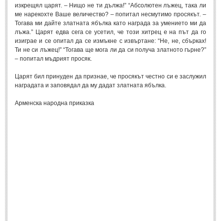
изкрещял царят. – Нищо не ти дължа!” “Абсолютен лъжец, така ли
ме нарекохте Ваше величество? – попитал несмутимо просякът. –
МИТОВЕ И ЛЕГЕНДИ
Тогава ми дайте златната ябълка като награда за умението ми да
лъжа.” Царят едва сега се усетил, че този хитрец е на път да го
изиграе и се опитал да се измъкне с извъртане: “Не, не, сбърках!
България
(45)
Ти не си лъжец!” “Тогава ще мога ли да си получа златното гърне?”
Гърция
(1)
– попитал мъдрият просяк.
Италия
(1)
Царят бил принуден да признае, че просякът честно си е заслужил
наградата и заповядал да му дадат златната ябълка.
Персия
(1)
Япония
Арменска народна приказка
(1)
ПОЖЕЛАНИЯ
ПОЖЕЛАНИЯ
Рожден ден
(4)
Имен ден
(3)
Осми март
(11)
Баба Марта
(4)