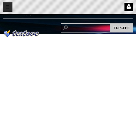
08
08
2026
Нови:
Надежда...
НАЧАЛО
ПОТРЕБИТЕЛСКИ СТРАНИЦИ
Страница за вход
Регистрация
Потребителски профил
Интелигентно търсене
СПОМЕНИ
СПОМЕНИ
Забавни спомени
(11)
Любовни спомени
(37)
Тъжни спомени
(19)