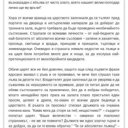
Стихове за Осми Март
(4)
възнаграден с ябълка от чисто злато, която нашият велик господар
лично ще му връчи!”
Стихове за Мама
(16)
Хора от всички краища на царството започнали да се тълпят пред
ТЕКСТОВЕ
портите на двореца и нетърпеливо напирали да се доберат до
тронната зала, където трябвало да бъде проведено необичайното
състезание. Струпали се всякакви личности – от най-бедните до
ТЕКСТОВЕ
най-богатите от абсолютно всички съсловия – селяни и занаятчии,
просяци, скитници и крадци, принцове и принцеси, търговци и
земевладелци. Очевидно в страната нямало недостиг на лъжци и
Истории
(10)
на царя били потребни много дни и нощи, за да изслуша най-
Разкази
претенциозните от многобройните кандидати.
(7)
Автори на Разкази
Обаче царят все не бил доволен, защото още след първите фрази
ядосано махвал с ръка и се провиквал, че вече бил слушал тази
Басни
(2)
лъжа за десети път. Владетелят дори започнал да се уморява и да
съжалява за неразумното си хрумване, дори се питал дали да не
Автори на Басни
обяви състезанието за приключено, без да е избран победител,
когато ненадейно през прага на залата плахо пристъпил един
просяк, целият в дрипи, по-окаян от всички други бедняци в
ПРИКАЗКИ
царството. В ръката си просякът стискал дръжката на очукана
глинена кана. “Какво мога да сторя за теб, нещастнико?” – сърдито
Автори на приказки
попитал царят. “Ваше величество – смирено се поклонил
странникът, - не ме ли помните? Дължите ми едно златно гърне и
Приказки на народите
аз дойдох, за да си го взема обратно.” “Ти си абсолютен лъжец!” –