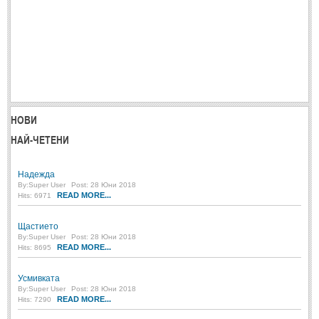
Мъдри мисли
(55)
Мъдрости за живота
(10)
Мъдрости за любовта
(27)
Мъдрости за щастието
(5)
Мъдрости за приятелството
(8)
НОВИ
Мъдрости на велики хора
(41)
НАЙ-ЧЕТЕНИ
Древногръцки афоризми
(42)
Древноримски афоризми
(21)
Надежда
By:
Super User
Post: 28 Юни 2018
READ MORE...
Hits: 6971
ФИЛОСОФИЯ
Щастието
ФИЛОСОФИЯ
By:
Super User
Post: 28 Юни 2018
READ MORE...
Hits: 8695
Философски мисли
(19)
Усмивката
By:
Super User
Post: 28 Юни 2018
Житейска философия
(83)
READ MORE...
Hits: 7290
Философия на любовта
(9)