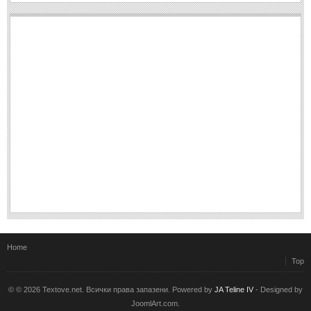
Post: 28 Юни 2018
Пилето
Post: 28 Юни 2018
СПОДЕЛЕНО
СПОДЕЛЕНО
Забавно
(10)
Любопитно
(7)
Отражения
(29)
Какво е любовта?
(40)
Непоискани съвети
(31)
Home
Top
© © 2026 Textove.net. Всички права запазени. Powered by
JA Teline IV
- Designed by
JoomlArt.com.