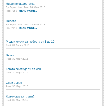
Нищо не съществува
By:
Super User
Post: 28 Юни 2018
ПРИТЧИ
READ MORE...
Hits: 7359
ПРИТЧИ
Пилето
By:
Super User
Post: 28 Юни 2018
READ MORE...
Hits: 7715
Притчи за живота
(106)
Притчи за любовта
(15)
Мъдри мисли за любовта от 1 до 10
Post: 01 Април 2015
Притчи за приятелството
(9)
Везни
LATEST NEWS
Post: 30 Март 2015
Когато си отиде ти от мен
Надежда
Post: 30 Март 2015
Post: 28 Юни 2018
Щастието
Спри сърце
Post: 28 Юни 2018
Post: 30 Март 2015
Усмивката
Колко още да платя?
Post: 28 Юни 2018
Post: 30 Март 2015
Нищо не съществува