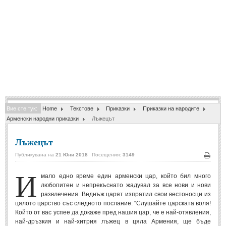
Спомени за приятели
(4)
ПОЕЗИЯ
СТИХОВЕ
Любовни стихове
(505)
Стихове с видео
(28)
Вие сте тук:
Home
Текстове
Приказки
Приказки на народите
Поезия - класика
(85)
Арменски народни приказки
Лъжецът
Други стихове
(171)
Лъжецът
Стихове за Баба Марта
(6)
Публикувана на
21 Юни 2018
Посещения:
3149
Коледа и Нова Година
(7)
Печа
И
мало едно време един арменски цар, който бил много
любопитен и непрекъснато жадувал за все нови и нови
ОСМИ МАРТ
развлечения. Веднъж царят изпратил свои вестоносци из
цялото царство със следното послание: “Слушайте царската воля!
Стихове за Жената
(33)
Който от вас успее да докаже пред нашия цар, че е най-отявления,
най-дръзкия и най-хитрия лъжец в цяла Армения, ще бъде