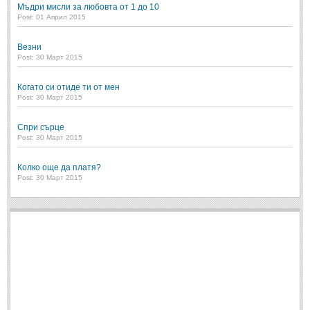
Мъдри мисли за любовта от 1 до 10
Post: 01 Април 2015
Свети Валентин
(19)
Нова Година
(6)
Везни
Post: 30 Март 2015
Коледа
(8)
Сватбa
(2)
Когато си отиде ти от мен
Post: 30 Март 2015
SMS-И
Спри сърце
Post: 30 Март 2015
SMS-И
Колко още да платя?
Post: 30 Март 2015
Любовни SMS-и
(38)
Забавни SMS-и
(3)
SMS-и за приятели
МЪДРОСТИ
МЪДРОСТИ - КАТЕГОРИИ