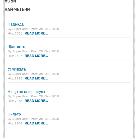
НОВИ
НАЙ-ЧЕТЕНИ
МИТОВЕ И ЛЕГЕНДИ
Надежда
България
(45)
By:
Super User
Post: 28 Юни 2018
READ MORE...
Hits: 6961
Гърция
(1)
Италия
(1)
Щастието
By:
Super User
Post: 28 Юни 2018
Персия
(1)
READ MORE...
Hits: 8687
Япония
(1)
Усмивката
By:
Super User
Post: 28 Юни 2018
ПОЖЕЛАНИЯ
READ MORE...
Hits: 7285
Нищо не съществува
ПОЖЕЛАНИЯ
By:
Super User
Post: 28 Юни 2018
READ MORE...
Hits: 7353
Рожден ден
(4)
Пилето
Имен ден
(3)
By:
Super User
Post: 28 Юни 2018
READ MORE...
Hits: 7708
Осми март
(11)
Баба Марта
(4)