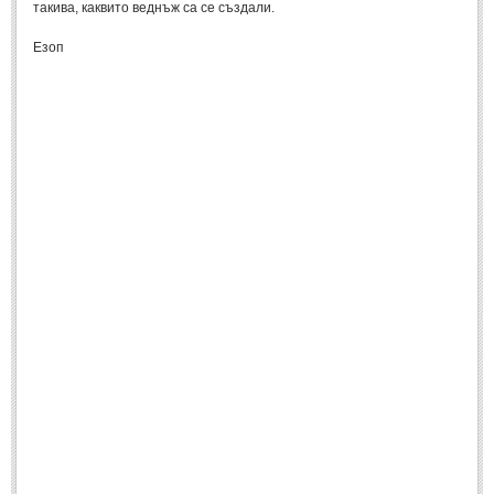
такива, каквито веднъж са се създали.
Спомени за приятели
(4)
Езоп
ПОЕЗИЯ
СТИХОВЕ
Любовни стихове
(505)
Стихове с видео
(28)
Поезия - класика
(85)
Други стихове
(171)
Стихове за Баба Марта
(6)
Коледа и Нова Година
(7)
ОСМИ МАРТ
Стихове за Жената
(33)