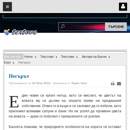
08
07
2026
Нови:
Надежда...
НАЧАЛО
ПОТРЕБИТЕЛСКИ СТРАНИЦИ
Страница за вход
Регистрация
Вие сте тук:
Home
Текстове
Текстове
Автори на Басни
Потребителски профил
Езоп
Негърът
Интелигентно търсене
Негърът
СПОМЕНИ
Публикувана на
16 Юли 2016
Написана от
Super User
Печат
Е-
Е
мейл
дин човек си купил негър, като си мислел, че цветът на
СПОМЕНИ
кожата му се дължи на лошите грижи на предишния
собственик. Отвел го в къщи и се заловил да го избели, като
Забавни спомени
(11)
приложил всякакви сапуни и бани. Но не успял да промени цвета
на кожата — дори го поболил с прекалените си усилия.
Любовни спомени
(37)
Баснята показва, че природните особености на хората си остават
Тъжни спомени
(19)