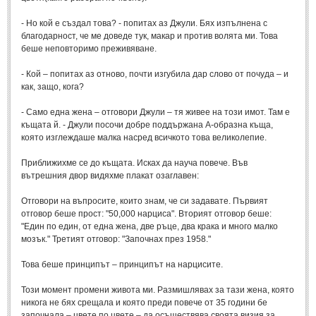
Мъдри мисли
(55)
- Но кой е създал това? - попитах аз Джули. Бях изпълнена с
Мъдрости за живота
(10)
благодарност, че ме доведе тук, макар и против волята ми. Това
беше неповторимо преживяване.
Мъдрости за любовта
(27)
- Кой – попитах аз отново, почти изгубила дар слово от почуда – и
Мъдрости за щастието
(5)
как, защо, кога?
Мъдрости за приятелството
(8)
- Само една жена – отговори Джули – тя живее на този имот. Там е
Мъдрости на велики хора
(41)
къщата й. - Джули посочи добре поддържана А-образна къща,
която изглеждаше малка насред всичкото това великолепие.
Древногръцки афоризми
(42)
Приближихме се до къщата. Исках да науча повече. Във
Древноримски афоризми
(21)
вътрешния двор видяхме плакат озаглавен:
ФИЛОСОФИЯ
Отговори на въпросите, които знам, че си задавате. Първият
отговор беше прост: "50,000 нарциса". Вторият отговор беше:
"Един по един, от една жена, две ръце, два крака и много малко
ФИЛОСОФИЯ
мозък." Третият отговор: "Започнах през 1958."
Това беше принципът – принципът на нарцисите.
Философски мисли
(19)
Житейска философия
(83)
Този момент промени живота ми. Размишлявах за тази жена, която
никога не бях срещала и която преди повече от 35 години бе
Философия на любовта
(9)
започнала – цвете по цвете – да осъществява своята визия за