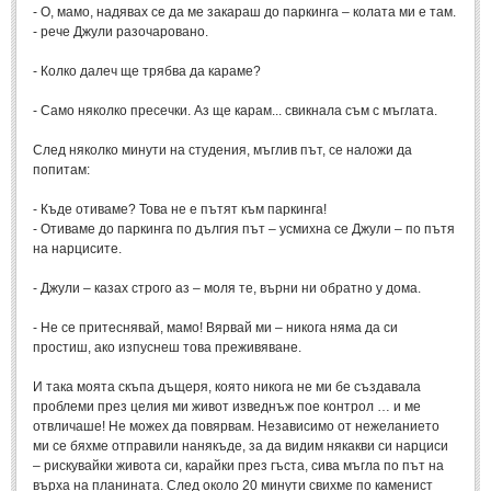
- О, мамо, надявах се да ме закараш до паркинга – колата ми е там.
- рече Джули разочаровано.
МИТОВЕ И ЛЕГЕНДИ
- Колко далеч ще трябва да караме?
България
(45)
- Само няколко пресечки. Аз ще карам... свикнала съм с мъглата.
Гърция
(1)
След няколко минути на студения, мъглив път, се наложи да
Италия
(1)
попитам:
Персия
(1)
- Къде отиваме? Това не е пътят към паркинга!
Япония
- Отиваме до паркинга по дългия път – усмихна се Джули – по пътя
(1)
на нарцисите.
ПОЖЕЛАНИЯ
- Джули – казах строго аз – моля те, върни ни обратно у дома.
- Не се притеснявай, мамо! Вярвай ми – никога няма да си
ПОЖЕЛАНИЯ
простиш, ако изпуснеш това преживяване.
Рожден ден
(4)
И така моята скъпа дъщеря, която никога не ми бе създавала
проблеми през целия ми живот изведнъж пое контрол … и ме
Имен ден
(3)
отвличаше! Не можех да повярвам. Независимо от нежеланието
ми се бяхме отправили нанякъде, за да видим някакви си нарциси
Осми март
(11)
– рискувайки живота си, карайки през гъста, сива мъгла по път на
върха на планината. След около 20 минути свихме по каменист
Баба Марта
(4)