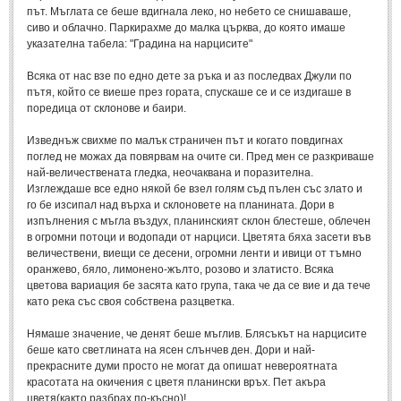
път. Мъглата се беше вдигнала леко, но небето се снишаваше,
Свети Валентин
(19)
сиво и облачно. Паркирахме до малка църква, до която имаше
указателна табела: "Градина на нарцисите"
Нова Година
(6)
Всяка от нас взе по едно дете за ръка и аз последвах Джули по
Коледа
(8)
пътя, който се виеше през гората, спускаше се и се издигаше в
Сватбa
(2)
поредица от склонове и баири.
Изведнъж свихме по малък страничен път и когато повдигнах
SMS-И
поглед не можах да повярвам на очите си. Пред мен се разкриваше
най-величествената гледка, неочаквана и поразителна.
Изглеждаше все едно някой бе взел голям съд пълен със злато и
SMS-И
го бе изсипал над върха и склоновете на планината. Дори в
изпълнения с мъгла въздух, планинският склон блестеше, облечен
Любовни SMS-и
(38)
в огромни потоци и водопади от нарциси. Цветята бяха засети във
величествени, виещи се десени, огромни ленти и ивици от тъмно
Забавни SMS-и
(3)
оранжево, бяло, лимонено-жълто, розово и златисто. Всяка
цветова вариация бе засята като група, така че да се вие и да тече
SMS-и за приятели
като река със своя собствена разцветка.
МЪДРОСТИ
Нямаше значение, че денят беше мъглив. Блясъкът на нарцисите
беше като светлината на ясен слънчев ден. Дори и най-
прекрасните думи просто не могат да опишат невероятната
МЪДРОСТИ - КАТЕГОРИИ
красотата на окичения с цветя планински връх. Пет акъра
цветя(както разбрах по-късно)!