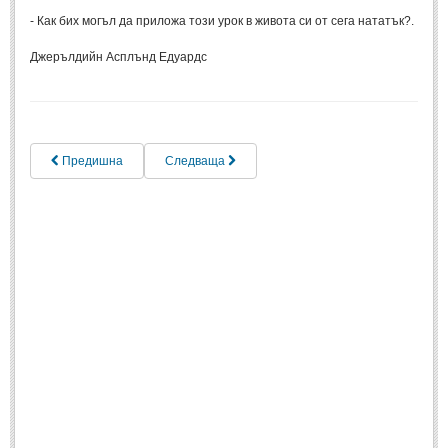
- Как бих могъл да приложа този урок в живота си от сега нататък?.
Джерълдийн Асплънд Едуардс
Предишна
Следваща