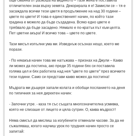
още смаяна от разкоша на видяното – тази жена е поставила
Post: 28 Юни 2018
отличителен знак върху земята. Декорирала я е! Замисли се – тя е
засаждала всички тези цветя в продължение на над 30 години –
Пилето
цвете по цвете! И това е единственият начин, по който тази
Post: 28 Юни 2018
градина е можело да бъде създадена. Всяко едно цвете е
трябвало да бъде засадено. Нямало е по-кратък път към целта.
СПОДЕЛЕНО
Пет цветни акъра! И всичко това – цвете по цвете.
Тази мисъл изпълни ума ми. Изведнъж осъзнах нещо, което ме
СПОДЕЛЕНО
порази.
- По някакъв начин това ме натъжава – признах на Джули – Какво
Забавно
(10)
ли можех да постигна, ако преди 35 години бях си поставила
Любопитно
(7)
голяма цел и бях работила над нея "цвете по цвете" през всичките
тези години. Само си представи какво можех да постигна!
Отражения
(29)
Мъдрата ми дъщеря запали колата и обобщи посланието на деня
Какво е любовта?
(40)
по типичния за нея директен начин:
Непоискани съвети
(31)
- Започни утре. - каза тя със същата многозначителна усмивка,
която не слизаше от лицето и цяла сутрин. О, каква мъдрост!
Няма смисъл да мислиш за изгубените отминали часове. За да не
съжаляваш, когато научиш урок по трудния начин просто се
запитай: