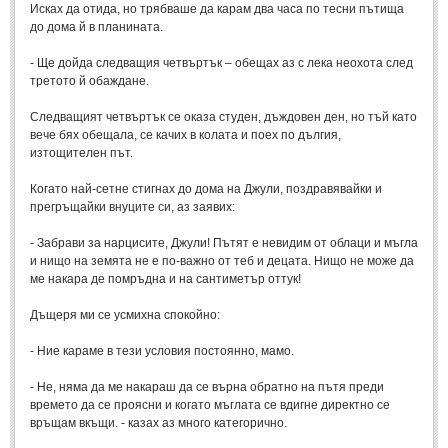
Стихове за Осми Март
(4)
Исках да отида, но трябваше да карам два часа по тесни пътища
до дома й в планината.
Стихове за Мама
(16)
- Ще дойда следващия четвъртък – обещах аз с лека неохота след
ТЕКСТОВЕ
третото й обаждане.
Следващият четвъртък се оказа студен, дъждовен ден, но тъй като
ТЕКСТОВЕ
вече бях обещала, се качих в колата и поех по дългия,
изтощителен път.
Истории
(10)
Когато най-сетне стигнах до дома на Джули, поздравявайки и
Разкази
прегръщайки внуците си, аз заявих:
(7)
Автори на Разкази
- Забрави за нарцисите, Джули! Пътят е невидим от облаци и мъгла
и нищо на земята не е по-важно от теб и децата. Нищо не може да
Басни
(2)
ме накара де помръдна и на сантиметър оттук!
Автори на Басни
Дъщеря ми се усмихна спокойно:
- Ние караме в тези условия постоянно, мамо.
ПРИКАЗКИ
- Не, няма да ме накараш да се върна обратно на пътя преди
Автори на приказки
времето да се проясни и когато мъглата се вдигне директно се
връщам вкъщи. - казах аз много категорично.
Приказки на народите