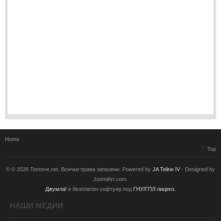
Home
Top
© © 2026 Textove.net. Всички права запазени. Powered by
JA Teline IV
- Designed by
JoomlArt.com.
Джумла!
е безплатен софтуер под
ГНУ/ГПЛ лиценз.
НАШИ МЕДИИ