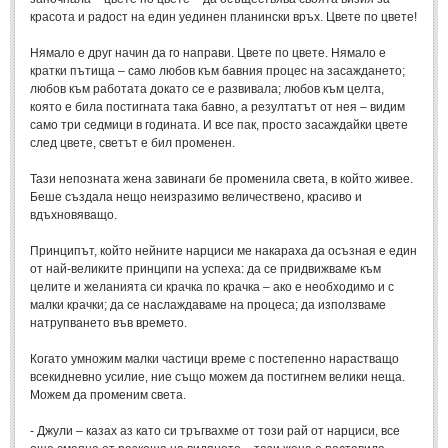
красота и радост на един уединен планински връх. Цвете по цвете!
ПРИТЧИ
Нямало е друг начин да го направи. Цвете по цвете. Нямало е
кратки пътища – само любов към бавния процес на засаждането;
ПРИТЧИ
любов към работата докато се е развивала; любов към целта,
която е била постигната така бавно, а резултатът от нея – видим
само три седмици в годината. И все пак, просто засаждайки цвете
Притчи за живота
(106)
след цвете, светът е бил променен.
Притчи за любовта
(15)
Тази непозната жена завинаги бе променила света, в който живее.
Притчи за приятелството
(9)
Беше създала нещо неизразимо величествено, красиво и
вдъхновяващо.
LATEST NEWS
Принципът, който нейните нарциси ме накараха да осъзная е един
от най-великите принципи на успеха: да се придвижваме към
целите и желанията си крачка по крачка – ако е необходимо и с
Надежда
малки крачки; да се наслаждаваме на процеса; да използваме
Post: 28 Юни 2018
натрупването във времето.
Щастието
Когато умножим малки частици време с постепенно нарастващо
Post: 28 Юни 2018
всекидневно усилие, ние също можем да постигнем велики неща.
Усмивката
Можем да променим света.
Post: 28 Юни 2018
- Джули – казах аз като си тръгвахме от този рай от нарциси, все
Нищо не съществува