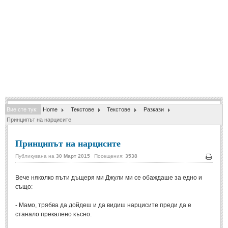
Спомени за приятели
(4)
ПОЕЗИЯ
СТИХОВЕ
Любовни стихове
(505)
Стихове с видео
(28)
Вие сте тук:
Home
Текстове
Текстове
Разкази
Поезия - класика
(85)
Принципът на нарцисите
Други стихове
(171)
Принципът на нарцисите
Стихове за Баба Марта
(6)
Публикувана на
30 Март 2015
Посещения:
3538
Коледа и Нова Година
(7)
Печа
Вече няколко пъти дъщеря ми Джули ми се обаждаше за едно и
също:
ОСМИ МАРТ
- Мамо, трябва да дойдеш и да видиш нарцисите преди да е
Стихове за Жената
(33)
станало прекалено късно.