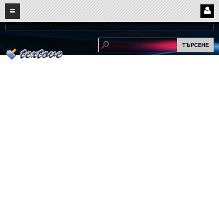
08
06
2026
Нови:
Надежда...
НАЧАЛО
ПОТРЕБИТЕЛСКИ СТРАНИЦИ
Страница за вход
Регистрация
Потребителски профил
Интелигентно търсене
СПОМЕНИ
СПОМЕНИ
Забавни спомени
(11)
Любовни спомени
(37)
Тъжни спомени
(19)