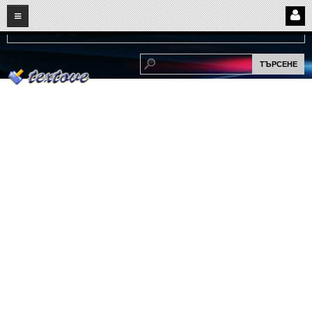
08
08
2026
Нови:
Надежда...
НАЧАЛО
ПОТРЕБИТЕЛСКИ СТРАНИЦИ
Страница за вход
Регистрация
Потребителски профил
Интелигентно търсене
СПОМЕНИ
СПОМЕНИ
Забавни спомени
(11)
Любовни спомени
(37)
Тъжни спомени
(19)