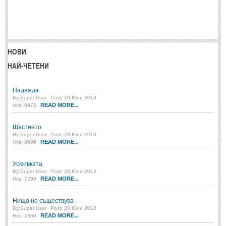
ПРИТЧИ
ПРИТЧИ
НОВИ
НАЙ-ЧЕТЕНИ
Притчи за живота
(106)
Притчи за любовта
(15)
Надежда
Притчи за приятелството
By:
Super User
Post: 28 Юни 2018
(9)
READ MORE...
Hits: 6972
LATEST NEWS
Щастието
By:
Super User
Post: 28 Юни 2018
READ MORE...
Hits: 8695
Надежда
Post: 28 Юни 2018
Усмивката
By:
Super User
Post: 28 Юни 2018
Щастието
READ MORE...
Hits: 7290
Post: 28 Юни 2018
Усмивката
Нищо не съществува
Post: 28 Юни 2018
By:
Super User
Post: 28 Юни 2018
READ MORE...
Hits: 7360
Нищо не съществува