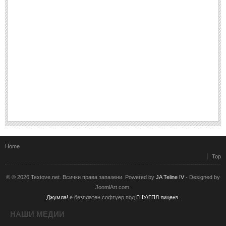
Home
Top
© © 2026 Textove.net. Всички права запазени. Powered by
JA Teline IV
- Designed by
JoomlArt.com.
Джумла!
е безплатен софтуер под
ГНУ/ГПЛ лиценз.
НАШИ МЕДИИ