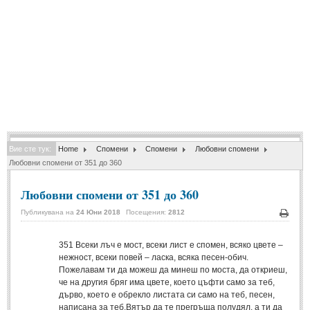
Спомени за приятели
(4)
ПОЕЗИЯ
СТИХОВЕ
Любовни стихове
(505)
Стихове с видео
(28)
Вие сте тук:
Home
Спомени
Спомени
Любовни спомени
Поезия - класика
(85)
Любовни спомени от 351 до 360
Други стихове
(171)
Любовни спомени от 351 до 360
Стихове за Баба Марта
(6)
Публикувана на
24 Юни 2018
Посещения:
2812
Коледа и Нова Година
(7)
Печа
351
Всеки лъч е мост, всеки лист е спомен, всяко цвете –
нежност, всеки повей – ласка, всяка песен-обич.
ОСМИ МАРТ
Пожелавам ти да можеш да минеш по моста, да откриеш,
че на другия бряг има цвете, което цъфти само за теб,
Стихове за Жената
(33)
дърво, което е обрекло листата си само на теб, песен,
написана за теб.Вятър да те прегръща полудял, а ти да