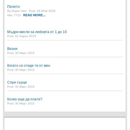
Post: 28 Юни 2018
Пилето
By:
Super User
Post: 28 Юни 2018
Пилето
READ MORE...
Hits: 7715
Post: 28 Юни 2018
СПОДЕЛЕНО
Мъдри мисли за любовта от 1 до 10
Post: 01 Април 2015
СПОДЕЛЕНО
Везни
Post: 30 Март 2015
Забавно
(10)
Когато си отиде ти от мен
Любопитно
(7)
Post: 30 Март 2015
Отражения
(29)
Спри сърце
Какво е любовта?
(40)
Post: 30 Март 2015
Непоискани съвети
(31)
Колко още да платя?
Post: 30 Март 2015