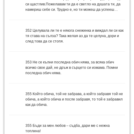
Стихове за Осми Март
(4)
си щастлив.Пожелавам ти да е светло на душата ти, да
намериш себе си. Трудно е, но ти можеш да успееш…
Стихове за Мама
(16)
ТЕКСТОВЕ
352
Целувала ли те е някога снежинка и виждал ли си как
тя става на сълза? Така желая аз да те целуна, дори и
ТЕКСТОВЕ
след това да се стопя.
Истории
(10)
Разкази
(7)
353
Не се кълни последна обич няма, за всяка обич
всичко свое дай, не дръж в сърцето си измама. Помни
Автори на Разкази
последна обич няма.
Басни
(2)
Автори на Басни
355
Който обича, той не забрава, а който забравя той не
обича, а който обича и после забравя, то той е забравил
как да обича.
ПРИКАЗКИ
Автори на приказки
355
Бъди за мен любов – съдба, дари ме с нежна
Приказки на народите
топлина!