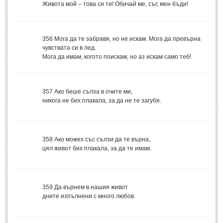
Живота мой – това си ти! Обичай ме, със мен бъди!
МИТОВЕ И ЛЕГЕНДИ
356
Мога да те забравя, но не искам. Мога да превърна
България
(45)
чувствата си в лед.
Мога да имам, когото поискам, но аз искам само теб!
Гърция
(1)
Италия
(1)
Персия
(1)
357
Ако беше сълза в очите ми,
никога не бих плакала, за да не те загубя.
Япония
(1)
ПОЖЕЛАНИЯ
358
Ако можех със сълзи да те върна,
цял живот бих плакала, за да те имам.
ПОЖЕЛАНИЯ
Рожден ден
(4)
359
Да върнем в нашия живот
Имен ден
(3)
дните изпълнени с много любов.
Осми март
(11)
Баба Марта
(4)