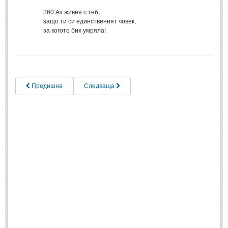
360
Аз живея с теб,
Свети Валентин
(19)
защо ти си единственият човек,
Нова Година
(6)
за когото бих умряла!
Коледа
(8)
Сватбa
(2)
SMS-И
Предишна
Следваща
SMS-И
Любовни SMS-и
(38)
Забавни SMS-и
(3)
SMS-и за приятели
МЪДРОСТИ
МЪДРОСТИ - КАТЕГОРИИ