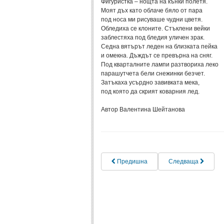
Фигуристка – нощта на кънки полетя.
Моят дъх като облаче бяло от пара
под носа ми рисуваше чудни цветя.
Обледиха се клоните. Стъклени вейки
заблестяха под бледия уличен зрак.
Седна вятърът леден на близката пейка
и омекна. Дъждът се превърна на сняг.
Под кварталните лампи разтвориха леко
парашутчета бели снежинки безчет.
Затъкаха усърдно завивката мека,
под която да скрият коварния лед.
Автор Валентина Шейтанова
Предишна
Следваща