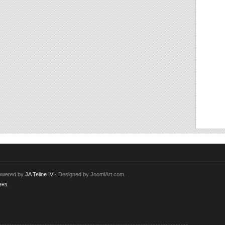
Powered by
JA Teline IV
- Designed by JoomlArt.com.
нз.