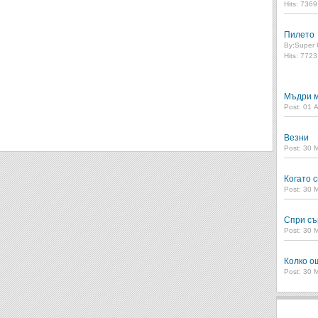
Hits: 736
Пилето
By:
Super 
Hits: 772
Мъдри м
Post: 01 
Везни
Post: 30 
Когато с
Post: 30 
Спри съ
Post: 30 
Колко о
Post: 30 