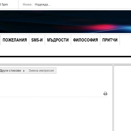
8 5pm
Нови:
Надежда...
ПОЖЕЛАНИЯ
SMS-И
МЪДРОСТИ
ФИЛОСОФИЯ
ПРИТЧИ
Други стихове
Зимна импресия
Печат
.