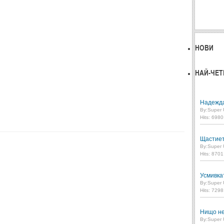
НОВИ
НАЙ-ЧЕТ
Надежд
By:
Super 
Hits: 698
Щастие
By:
Super 
Hits: 870
Усмивка
By:
Super 
Hits: 729
Нищо не
By:
Super 