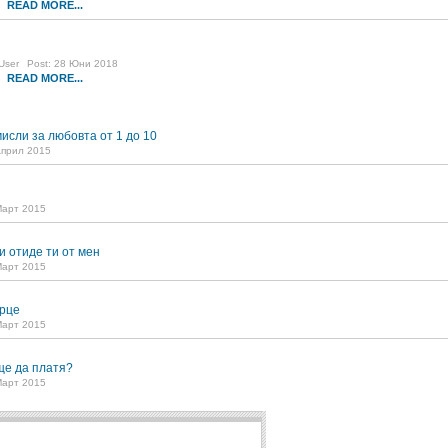
READ MORE...
9
User
Post: 28 Юни 2018
READ MORE...
3
исли за любовта от 1 до 10
Април 2015
Март 2015
и отиде ти от мен
Март 2015
рце
Март 2015
ще да платя?
Март 2015