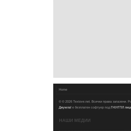
Home
© © 2026 Textove.net. Всички права запазени. 
Джумла!
е безплатен софтуер под
ГНУ/ГПЛ лице
НАШИ МЕДИИ