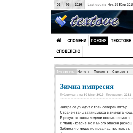
08
08
2026
Last update
Чет, 28 Юни 201
СПОМЕНИ
ПОЕЗИЯ
ТЕКСТОВЕ
СПОДЕЛЕНО
Вие сте тук:
Home
Поезия
Стихове
Зимна импресия
Публикувана на
30 Март 2015
Посещения:
2231
Заигра се дъждът с този северен вятър.
Странен танц затанцуваха в зимната нощ.
В резултат капки ледени покриха земята
с гланц - красив, но и много опасен разкош
Заблестя огледално пред нас тротоарът.