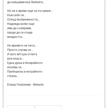
Стихове за Осми Март
(4)
да извървим във Любовта...
Стихове за Мама
(16)
Не ни е време още за пътуване...
Към себе си...
ТЕКСТОВЕ
Отвъд безбрежността...
Надежда колко още
има да събираме,
ТЕКСТОВЕ
преди да си отиде
младостта...
Истории
(10)
Но времето не пита...
Разкази
Просто случва се...
(7)
И като вятъра отлита
Автори на Разкази
във нощта...
Една душа в безкрайното
Басни
(2)
изгубва се...
Преборила в нетрайното
Автори на Басни
страха...
Eлица Георгиева - Melanie
ПРИКАЗКИ
Автори на приказки
Приказки на народите