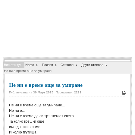
Спомени за приятели
(4)
ПОЕЗИЯ
СТИХОВЕ
Любовни стихове
(505)
Стихове с видео
(28)
Вие сте тук:
Home
Поезия
Стихове
Други стихове
Поезия - класика
(85)
Не ни е време още за умиране
Други стихове
(171)
Не ни е време още за умиране
Стихове за Баба Марта
(6)
Публикувана на
30 Март 2015
Посещения:
2233
Коледа и Нова Година
(7)
Печа
Не ни е време още за умиране...
Не ни е...
ОСМИ МАРТ
Не ни е време да си тръгнем от света...
Та колко грешки още
Стихове за Жената
(33)
има да стопираме...
И колко пътища.