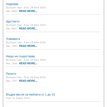
Надежда
Мъдри мисли
(55)
By:
Super User
Post: 28 Юни 2018
READ MORE...
Hits: 6960
Мъдрости за живота
(10)
Мъдрости за любовта
(27)
Щастието
By:
Super User
Post: 28 Юни 2018
Мъдрости за щастието
(5)
READ MORE...
Hits: 8687
Мъдрости за приятелството
(8)
Усмивката
Мъдрости на велики хора
(41)
By:
Super User
Post: 28 Юни 2018
READ MORE...
Hits: 7285
Древногръцки афоризми
(42)
Древноримски афоризми
(21)
Нищо не съществува
By:
Super User
Post: 28 Юни 2018
READ MORE...
Hits: 7349
ФИЛОСОФИЯ
Пилето
By:
Super User
Post: 28 Юни 2018
ФИЛОСОФИЯ
READ MORE...
Hits: 7707
Философски мисли
(19)
Мъдри мисли за любовта от 1 до 10
Житейска философия
(83)
Post: 01 Април 2015
Философия на любовта
(9)