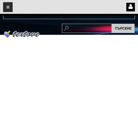
08
07
2026
Нови:
Надежда...
НАЧАЛО
ПОТРЕБИТЕЛСКИ СТРАНИЦИ
Страница за вход
Регистрация
Потребителски профил
Интелигентно търсене
СПОМЕНИ
СПОМЕНИ
Забавни спомени
(11)
Любовни спомени
(37)
Тъжни спомени
(19)