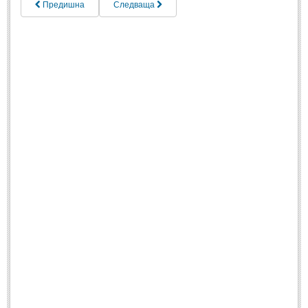
Предишна
Следваща
МИТОВЕ И ЛЕГЕНДИ
България
(45)
Гърция
(1)
Италия
(1)
Персия
(1)
Япония
(1)
ПОЖЕЛАНИЯ
ПОЖЕЛАНИЯ
Рожден ден
(4)
Имен ден
(3)
Осми март
(11)
Баба Марта
(4)