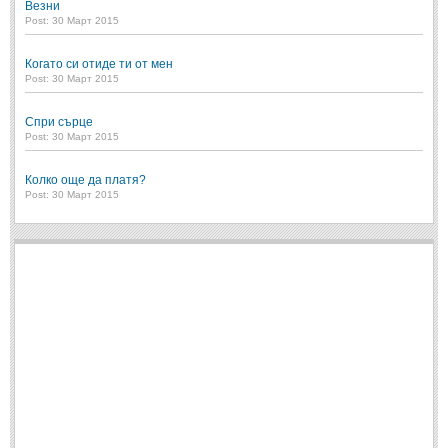
Везни
Post: 30 Март 2015
ПРИТЧИ
Когато си отиде ти от мен
Post: 30 Март 2015
ПРИТЧИ
Спри сърце
Притчи за живота
(106)
Post: 30 Март 2015
Притчи за любовта
(15)
Колко още да платя?
Притчи за приятелството
(9)
Post: 30 Март 2015
LATEST NEWS
Надежда
Post: 28 Юни 2018
Щастието
Post: 28 Юни 2018
Усмивката
Post: 28 Юни 2018
Нищо не съществува