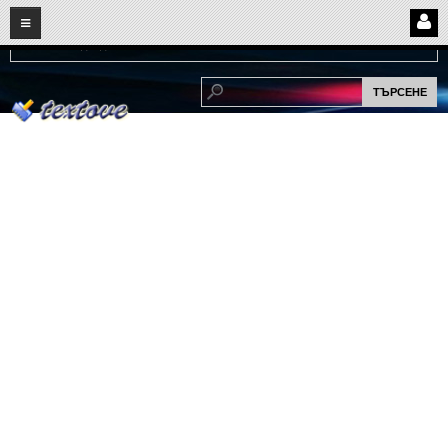
08
08
2026
Нови:
Надежда...
НАЧАЛО
ПОТРЕБИТЕЛСКИ СТРАНИЦИ
Страница за вход
Регистрация
Потребителски профил
Интелигентно търсене
СПОМЕНИ
СПОМЕНИ
Забавни спомени
(11)
Любовни спомени
(37)
Тъжни спомени
(19)