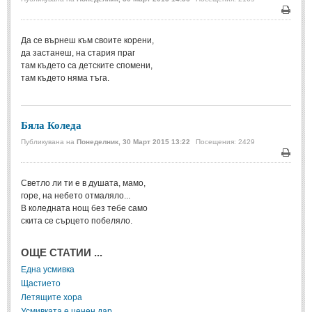
Мъдри мисли
(55)
Печа
Мъдрости за живота
(10)
Да се върнеш към своите корени,
да застанеш, на стария праг
Мъдрости за любовта
(27)
там където са детските спомени,
Мъдрости за щастието
(5)
там където няма тъга.
Мъдрости за приятелството
(8)
Мъдрости на велики хора
(41)
Бяла Коледа
Древногръцки афоризми
(42)
Публикувана на
Понеделник, 30 Март 2015 13:22
Посещения: 2429
Печа
Древноримски афоризми
(21)
Светло ли ти е в душата, мамо,
ФИЛОСОФИЯ
горе, на небето отмаляло...
В коледната нощ без тебе само
скита се сърцето побеляло.
ФИЛОСОФИЯ
ОЩЕ СТАТИИ ...
Философски мисли
(19)
Една усмивка
Щастието
Житейска философия
(83)
Летящите хора
Философия на любовта
(9)
Усмивката е ценен дар