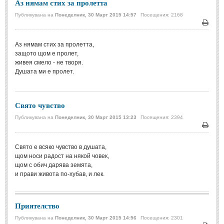
Аз нямам стих за пролетта
Публикувана на
Понеделник, 30 Март 2015 14:57
Посещения: 2168
МИТОВЕ И ЛЕГЕНДИ
Печа
България
(45)
Аз нямам стих за пролетта,
защото щом е пролет,
Гърция
(1)
живея смело - не творя.
Душата ми е пролет.
Италия
(1)
Персия
(1)
Свято чувство
Япония
(1)
Публикувана на
Понеделник, 30 Март 2015 13:23
Посещения: 2394
ПОЖЕЛАНИЯ
Печа
Свято е всяко чувство в душата,
ПОЖЕЛАНИЯ
щом носи радост на някой човек,
щом с обич дарява земята,
и прави живота по-хубав, и лек.
Рожден ден
(4)
Имен ден
(3)
Приятелство
Осми март
(11)
Публикувана на
Понеделник, 30 Март 2015 14:56
Посещения: 2301
Баба Марта
(4)