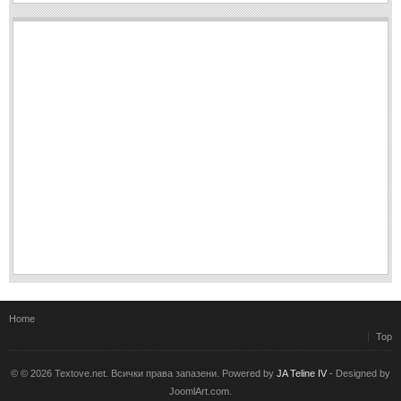
Home
Top
© © 2026 Textove.net. Всички права запазени. Powered by
JA Teline IV
- Designed by
JoomlArt.com.