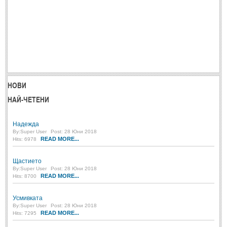
Post: 28 Юни 2018
Пилето
Post: 28 Юни 2018
СПОДЕЛЕНО
СПОДЕЛЕНО
НОВИ
НАЙ-ЧЕТЕНИ
Забавно
(10)
Любопитно
(7)
Надежда
By:
Super User
Post: 28 Юни 2018
Отражения
(29)
READ MORE...
Hits: 6978
Какво е любовта?
(40)
Щастието
Непоискани съвети
(31)
By:
Super User
Post: 28 Юни 2018
READ MORE...
Hits: 8700
Усмивката
By:
Super User
Post: 28 Юни 2018
READ MORE...
Hits: 7295