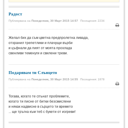
Стихове за Осми Март
(4)
Стихове за Мама
(16)
Радост
Публикувана на
Понеделник, 30 Март 2015 14:57
Посещения: 2234
ТЕКСТОВЕ
Печа
ТЕКСТОВЕ
Желал бих да съм цветна предпролетна ливада,
отхранил трепетлики и плачущи върби
и цъфнали да пият от моята прохлада
Истории
(10)
свенливи теменуги и свилени треви.
Разкази
(7)
Автори на Разкази
Подарявам ти Слънцето
Басни
(2)
Публикувана на
Понеделник, 30 Март 2015 14:55
Посещения: 1878
Автори на Басни
Печа
Тогава, когато те спънат проблемите,
ПРИКАЗКИ
когато ти писне от битки безсмислени
и някак надвисне в сърцето ти времето
... ще тръгна към теб с букети от изгреви!
Автори на приказки
Приказки на народите