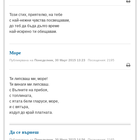
Печа
Свети Валентин
(19)
Този стих, приятелко, на тебе
Нова Година
(6)
с най-нежни чувства посвещавам,
до теб да бъда дълго време
Коледа
(8)
най-искрено ти обещавам.
Сватбa
(2)
Море
SMS-И
Публикувана на
Понеделник, 30 Март 2015 13:23
Посещения: 2195
SMS-И
Печа
Ти липсваш ми, море!
Любовни SMS-и
(38)
Ти винаги ми липсваш.
с Вълните на прибоя,
Забавни SMS-и
(3)
с топлината,
с ятата бели гларуси, море,
SMS-и за приятели
и с вятъра,
издул до край платната.
МЪДРОСТИ
Да се върнеш
МЪДРОСТИ - КАТЕГОРИИ
Публикувана на
Понеделник, 30 Март 2015 14:56
Посещения: 2165