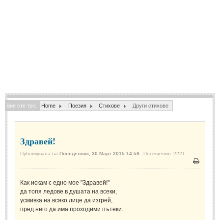
Спомени за приятели
(4)
ПОЕЗИЯ
СТИХОВЕ
Любовни стихове
(505)
Стихове с видео
(28)
Вие сте тук:
Home
Поезия
Стихове
Други стихове
Поезия - класика
(85)
Други стихове
(171)
Здравей!
Стихове за Баба Марта
(6)
Публикувана на
Понеделник, 30 Март 2015 14:58
Посещения: 2221
Коледа и Нова Година
(7)
Печат
Как искам с едно мое "Здравей!"
ОСМИ МАРТ
да топя ледове в душата на всеки,
усмивка на всяко лице да изгрей,
Стихове за Жената
(33)
пред него да има проходими пътеки.