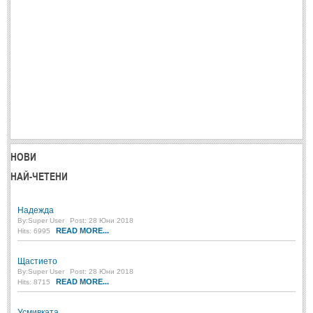
МИТОВЕ И ЛЕГЕНДИ
България
(45)
Гърция
(1)
Италия
(1)
Персия
(1)
Япония
(1)
НОВИ
НАЙ-ЧЕТЕНИ
ПОЖЕЛАНИЯ
Надежда
ПОЖЕЛАНИЯ
By:
Super User
Post: 28 Юни 2018
READ MORE...
Hits: 6995
Рожден ден
(4)
Щастието
Имен ден
(3)
By:
Super User
Post: 28 Юни 2018
READ MORE...
Hits: 8715
Осми март
(11)
Баба Марта
(4)
Усмивката