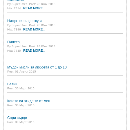
By:
Super User
Post: 28 Юни 2018
Свети Валентин
(19)
READ MORE...
Hits: 7314
Нова Година
(6)
Нищо не съществува
By:
Super User
Post: 28 Юни 2018
Коледа
(8)
READ MORE...
Hits: 7386
Сватбa
(2)
Пилето
By:
Super User
Post: 28 Юни 2018
SMS-И
READ MORE...
Hits: 7735
SMS-И
Мъдри мисли за любовта от 1 до 10
Post: 01 Април 2015
Любовни SMS-и
(38)
Везни
Забавни SMS-и
(3)
Post: 30 Март 2015
SMS-и за приятели
Когато си отиде ти от мен
Post: 30 Март 2015
МЪДРОСТИ
Спри сърце
МЪДРОСТИ - КАТЕГОРИИ
Post: 30 Март 2015