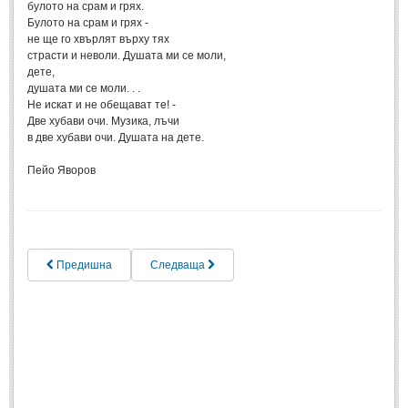
булото на срам и грях.
Спомени за приятели
(4)
Булото на срам и грях -
не ще го хвърлят върху тях
страсти и неволи. Душата ми се моли,
ПОЕЗИЯ
дете,
душата ми се моли. . .
Не искат и не обещават те! -
СТИХОВЕ
Две хубави очи. Музика, лъчи
в две хубави очи. Душата на дете.
Любовни стихове
(505)
Пейо Яворов
Стихове с видео
(28)
Поезия - класика
(85)
Други стихове
(171)
Стихове за Баба Марта
(6)
Предишна
Следваща
Коледа и Нова Година
(7)
ОСМИ МАРТ
Стихове за Жената
(33)