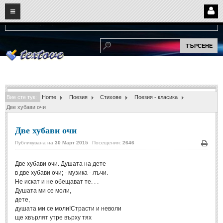
08
09
2026
Нови:
Надежда...
НАЧАЛО
ПОТРЕБИТЕЛСКИ СТРАНИЦИ
Страница за вход
Регистрация
Вие сте тук:
Home
Поезия
Стихове
Поезия - класика
Потребителски профил
Две хубави очи
Интелигентно търсене
Две хубави очи
СПОМЕНИ
Публикувана на
30 Март 2015
Посещения:
2646
Печа
Две хубави очи. Душата на дете
СПОМЕНИ
в две хубави очи; - музика - лъчи.
Не искат и не обещават те. . .
Забавни спомени
(11)
Душата ми се моли,
дете,
Любовни спомени
(37)
душата ми се моли!Страсти и неволи
ще хвърлят утре върху тях
Тъжни спомени
(19)