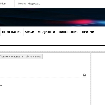
8 5pm
Нови:
Надежда...
ПОЖЕЛАНИЯ
SMS-И
МЪДРОСТИ
ФИЛОСОФИЯ
ПРИТЧИ
Поезия - класика
Лято и зима
Печат
р,