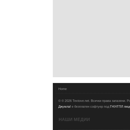
Home
© © 2026 Textove.net. Всички права запазени. 
Джумла!
е безплатен софтуер под
ГНУ/ГПЛ лице
НАШИ МЕДИИ