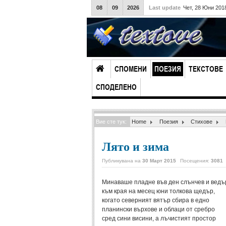
08
09
2026
Last update
Чет, 28 Юни 201
СПОМЕНИ
ПОЕЗИЯ
ТЕКСТОВЕ
СПОДЕЛЕНО
Вие сте тук:
Home
Поезия
Стихове
Лято и зима
Публикувана на
30 Март 2015
Посещения:
3081
Минаваше пладне във ден слънчев и ведъ
към края на месец юни толкова щедър,
когато северният вятър сбира в едно
планински върхове и облаци от сребро
сред сини висини, а лъчистият простор