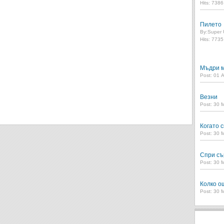
Hits: 738
Пилето
By:
Super 
Hits: 773
Мъдри м
Post: 01 
Везни
Post: 30 
Когато с
Post: 30 
Спри съ
Post: 30 
Колко о
Post: 30 