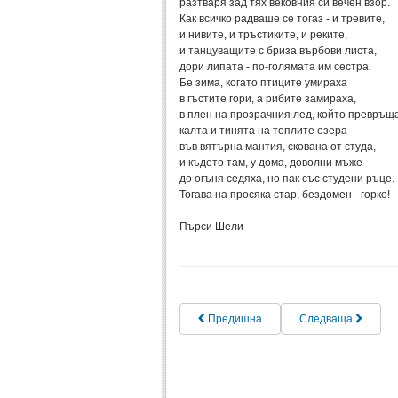
разтваря зад тях вековния си вечен взор.
Как всичко радваше се тогаз - и тревите,
и нивите, и тръстиките, и реките,
и танцуващите с бриза върбови листа,
дори липата - по-голямата им сестра.
Бе зима, когато птиците умираха
в гъстите гори, а рибите замираха,
в плен на прозрачния лед, който превръ
калта и тинята на топлите езера
във вятърна мантия, скована от студа,
и където там, у дома, доволни мъже
до огъня седяха, но пак със студени ръце.
Тогава на просяка стар, бездомен - горко!
Пърси Шели
Предишна
Следваща