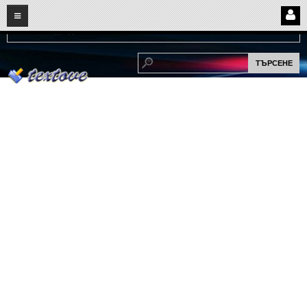
08
06
2026
Нови:
Надежда...
НАЧАЛО
ПОТРЕБИТЕЛСКИ СТРАНИЦИ
Страница за вход
Регистрация
Потребителски профил
Интелигентно търсене
СПОМЕНИ
СПОМЕНИ
Забавни спомени
(11)
Любовни спомени
(37)
Тъжни спомени
(19)