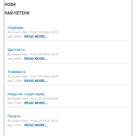
НОВИ
ПРИТЧИ
НАЙ-ЧЕТЕНИ
ПРИТЧИ
Надежда
By:
Super User
Post: 28 Юни 2018
READ MORE...
Hits: 6955
Притчи за живота
(106)
Притчи за любовта
Щастието
(15)
By:
Super User
Post: 28 Юни 2018
READ MORE...
Притчи за приятелството
Hits: 8682
(9)
Усмивката
LATEST NEWS
By:
Super User
Post: 28 Юни 2018
READ MORE...
Hits: 7283
Надежда
Нищо не съществува
Post: 28 Юни 2018
By:
Super User
Post: 28 Юни 2018
READ MORE...
Hits: 7347
Щастието
Post: 28 Юни 2018
Пилето
Усмивката
By:
Super User
Post: 28 Юни 2018
Post: 28 Юни 2018
READ MORE...
Hits: 7701
Нищо не съществува