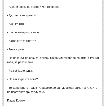
- А дали ще ви се намери малко храна?
МИТОВЕ И ЛЕГЕНДИ
- Да, ще те нахраним.
България
(45)
- А за кучето?
Гърция
(1)
- Ще се намери кокалче.
Италия
(1)
- Какво е това място?
Персия
(1)
Япония
- Това е раят.
(1)
- Но пазачът на оазиса, покрай който минах преди да стигна тук, ми
ПОЖЕЛАНИЯ
каза, че раят е там.
- Лъже! Там е адът.
ПОЖЕЛАНИЯ
- Но как търпите това?
Рожден ден
(4)
- Те са ни много полезни, защото до рая достигат само тези, които
Имен ден
(3)
не изоставят приятелите си.
Осми март
(11)
Паулу Коелю
Баба Марта
(4)