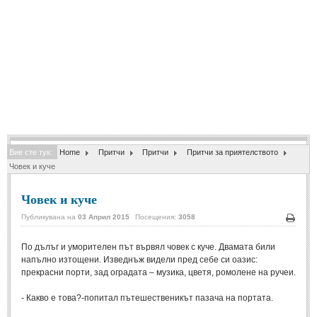
Спомени за приятели
(4)
ПОЕЗИЯ
СТИХОВЕ
Любовни стихове
(505)
Стихове с видео
(28)
Вие сте тук:
Home
Притчи
Притчи
Притчи за приятелството
Поезия - класика
(85)
Човек и куче
Други стихове
(171)
Човек и куче
Стихове за Баба Марта
(6)
Публикувана на
03 Април 2015
Посещения:
3058
Коледа и Нова Година
(7)
Печа
По дълъг и уморителен път вървял човек с куче. Двамата били
напълно изтощени. Изведнъж видели пред себе си оазис:
ОСМИ МАРТ
прекрасни порти, зад оградата – музика, цветя, ромолене на ручеи.
Стихове за Жената
(33)
- Какво е това?-попитал пътешественикът пазача на портата.