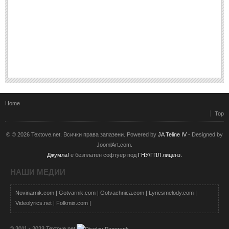
Home
Top
© © 2026 Textove.net. Всички права запазени. Powered by
JA Teline IV
- Designed by
JoomlArt.com.
Джумла!
е безплатен софтуер под
ГНУ/ГПЛ лиценз.
НАШИ МЕДИИ
Novinarnik.com
|
Gotvarnik.com
|
Gotvachnica.com
|
Lyricsmelody.com
|
Videolyrics.net
|
Folkmix.com
|
© 2011 - 2023 Textove.net