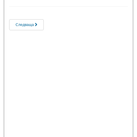
Свети Валентин
(19)
Нова Година
(6)
Следваща
Коледа
(8)
Сватбa
(2)
SMS-И
SMS-И
Любовни SMS-и
(38)
Забавни SMS-и
(3)
SMS-и за приятели
МЪДРОСТИ
МЪДРОСТИ - КАТЕГОРИИ