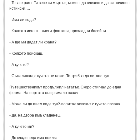
Стихове за Осми Март
(4)
- Това е раят. Ти вече си мъртъв, можеш да влезеш и да си починеш
истински….
Стихове за Мама
(16)
- Има ли вода?
ТЕКСТОВЕ
- Колкото искаш – чисти фонтани, прохладни басейни.
ТЕКСТОВЕ
- А ще ми дадат ли храна?
- Колкото поискаш.
Истории
(10)
Разкази
- А кучето?
(7)
Автори на Разкази
- Съжалявам, с кучета не може! То трябва да остане тук.
Басни
(2)
Пътешественикът продължил нататък. Скоро стигнал до една
ферма. На портата също имало пазач.
Автори на Басни
- Може ли да пием вода тук?-попитал човекът с кучето пазача.
ПРИКАЗКИ
- Да, на двора има кладенец.
Автори на приказки
- А кучето ми?
Приказки на народите
- До кладенеца има поилка.