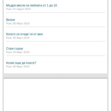
Post: 28 Юни 2018
Мъдри мисли за любовта от 1 до 10
Post: 01 Април 2015
Пилето
Post: 28 Юни 2018
Везни
Post: 30 Март 2015
СПОДЕЛЕНО
Когато си отиде ти от мен
Post: 30 Март 2015
СПОДЕЛЕНО
Спри сърце
Забавно
(10)
Post: 30 Март 2015
Любопитно
(7)
Колко още да платя?
Отражения
(29)
Post: 30 Март 2015
Какво е любовта?
(40)
Непоискани съвети
(31)