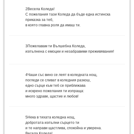
Стихове за Осми Март
(4)
2
Весела Коледа!
Стихове за Мама
(16)
С пожелания тази Коледа да бъде една истинска
приказка за теб,
ТЕКСТОВЕ
в която главна роля да имаш ти.
ТЕКСТОВЕ
3
Пожелавам ти Вълшебна Коледа,
изпълнена с емоции и незабравими преживявания!
Истории
(10)
Разкази
(7)
Автори на Разкази
4
Чаши със вино се леят в коледната нощ,
погледи се сливат в коледния разкош,
Басни
(2)
едно сърце към теб се приближава
Автори на Басни
и искрено пожелания ти изпраща:
много здраве, щастие и любов!
ПРИКАЗКИ
5
Нека в тихата коледна нощ,
Автори на приказки
добротата изпълни сърцето ти
и те направи щастлива, спокойна и уверена.
Приказки на народите
Весела Коледа!