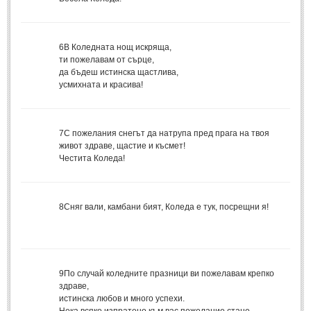
МИТОВЕ И ЛЕГЕНДИ
6
В Коледната нощ искряща,
България
(45)
ти пожелавам от сърце,
да бъдеш истинска щастлива,
Гърция
(1)
усмихната и красива!
Италия
(1)
Персия
(1)
7
С пожелания снегът да натрупа пред прага на твоя
Япония
(1)
живот здраве, щастие и късмет!
Честита Коледа!
ПОЖЕЛАНИЯ
8
Сняг вали, камбани бият, Коледа е тук, посрещни я!
ПОЖЕЛАНИЯ
Рожден ден
(4)
Имен ден
(3)
9
По случай коледните празници ви пожелавам крепко
здраве,
Осми март
(11)
истинска любов и много успехи.
Баба Марта
(4)