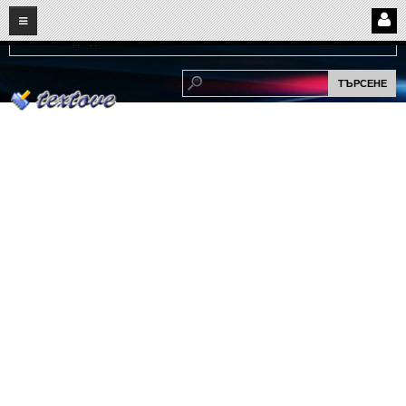
08
08
2026
Нови:
Надежда...
НАЧАЛО
ПОТРЕБИТЕЛСКИ СТРАНИЦИ
Страница за вход
Регистрация
Потребителски профил
Интелигентно търсене
СПОМЕНИ
СПОМЕНИ
Забавни спомени
(11)
Любовни спомени
(37)
Тъжни спомени
(19)