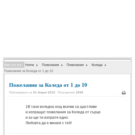
Спомени за приятели
(4)
ПОЕЗИЯ
СТИХОВЕ
Любовни стихове
(505)
Стихове с видео
(28)
Вие сте тук:
Home
Пожелания
Пожелания
Коледа
Поезия - класика
(85)
Пожелания за Коледа от 1 до 10
Други стихове
(171)
Пожелания за Коледа от 1 до 10
Стихове за Баба Марта
(6)
Публикувана на
01 Април 2015
Посещения:
2938
Коледа и Нова Година
(7)
Печа
1
В тази коледна нощ всички са щастливи
и изпращат пожелания за Коледа от сърце
ОСМИ МАРТ
и аз ще ти изпратя едно:
Любовта да е винаги с теб!
Стихове за Жената
(33)