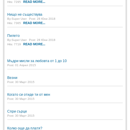
READ MORE...
Hits: 7295
Post: 28 Юни 2018
Пилето
Нищо не съществува
Post: 28 Юни 2018
By:
Super User
Post: 28 Юни 2018
READ MORE...
Hits: 7365
СПОДЕЛЕНО
Пилето
By:
Super User
Post: 28 Юни 2018
READ MORE...
Hits: 7719
СПОДЕЛЕНО
Забавно
(10)
Мъдри мисли за любовта от 1 до 10
Post: 01 Април 2015
Любопитно
(7)
Отражения
(29)
Везни
Post: 30 Март 2015
Какво е любовта?
(40)
Когато си отиде ти от мен
Непоискани съвети
(31)
Post: 30 Март 2015
Спри сърце
Post: 30 Март 2015
Колко още да платя?