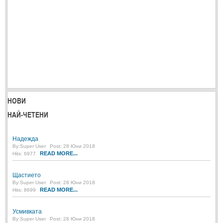
ПРИТЧИ
ПРИТЧИ
Притчи за живота
(106)
Притчи за любовта
(15)
Притчи за приятелството
(9)
НОВИ
НАЙ-ЧЕТЕНИ
LATEST NEWS
Надежда
Надежда
By:
Super User
Post: 28 Юни 2018
READ MORE...
Hits: 6977
Post: 28 Юни 2018
Щастието
Щастието
Post: 28 Юни 2018
By:
Super User
Post: 28 Юни 2018
READ MORE...
Hits: 8699
Усмивката
Post: 28 Юни 2018
Усмивката
Нищо не съществува
By:
Super User
Post: 28 Юни 2018