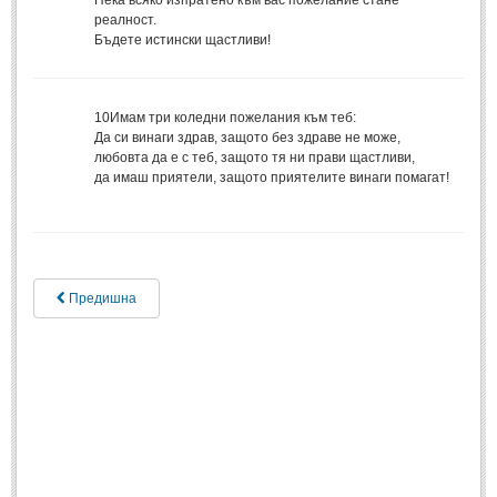
Нека всяко изпратено към вас пожелание стане
реалност.
Свети Валентин
(19)
Бъдете истински щастливи!
Нова Година
(6)
Коледа
(8)
10
Имам три коледни пожелания към теб:
Сватбa
(2)
Да си винаги здрав, защото без здраве не може,
любовта да е с теб, защото тя ни прави щастливи,
да имаш приятели, защото приятелите винаги помагат!
SMS-И
SMS-И
Любовни SMS-и
(38)
Предишна
Забавни SMS-и
(3)
SMS-и за приятели
МЪДРОСТИ
МЪДРОСТИ - КАТЕГОРИИ