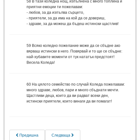
58
В тази коледна нощ, изпълнена с много топлина и
приятни емоции ти пожелавам:
Свети Валентин
(19)
- любов, за да изпълва сърцето,
Нова Година
- приятели, за да има на кой да се довериш,
(6)
- здраве, за да можеш да бъдеш истински щастлив!
Коледа
(8)
Сватбa
(2)
59
Всяко коледно пожелание може да се сбъдне ако
SMS-И
вярваш истински в него. Повярвай и то ще се сбъдне:
най-хубавите моменти от тук нататък предстоят!
Весела Коледа!
SMS-И
Любовни SMS-и
(38)
60
На цялото семейство по случай Коледа пожелавам:
много здраве, любов, пари и много сбъднати мечти.
Забавни SMS-и
(3)
Щастливи деца, които да ви радват всеки ден,
SMS-и за приятели
истински приятели, които винаги да ви помагат!
МЪДРОСТИ
МЪДРОСТИ - КАТЕГОРИИ
Предишна
Следваща