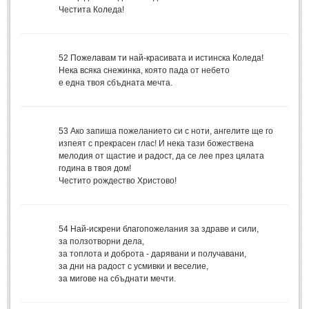
Стихове за Осми Март
(4)
Честита Коледа!
Стихове за Мама
(16)
ТЕКСТОВЕ
52
Пожелавам ти най-красивата и истинска Коледа!
Нека всяка снежинка, която пада от небето
е една твоя сбъдната мечта.
ТЕКСТОВЕ
Истории
(10)
53
Ако запиша пожеланието си с ноти, ангелите ще го
Разкази
(7)
изпеят с прекрасен глас! И нека тази божествена
мелодия от щастие и радост, да се лее през цялата
Автори на Разкази
година в твоя дом!
Честито рождество Христово!
Басни
(2)
Автори на Басни
54
Най-искрени благопожелания за здраве и сили,
за ползотворни дела,
ПРИКАЗКИ
за топлота и доброта - дарявани и получавани,
за дни на радост с усмивки и веселие,
Автори на приказки
за мигове на сбъднати мечти.
Приказки на народите