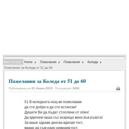
Спомени за приятели
(4)
ПОЕЗИЯ
СТИХОВЕ
Любовни стихове
(505)
Стихове с видео
(28)
Вие сте тук:
Home
Пожелания
Пожелания
Коледа
Поезия - класика
(85)
Пожелания за Коледа от 51 до 60
Други стихове
(171)
Пожелания за Коледа от 51 до 60
Стихове за Баба Марта
(6)
Публикувана на
01 Април 2015
Посещения:
2896
Коледа и Нова Година
(7)
Печа
51
В коледната нощ ви пожелавам
да сте добри и да сте истински!
ОСМИ МАРТ
Душите Ви да бъдат стопляни от обич!
Да вдигнем чаша със искрящо вино във ръката!
Стихове за Жената
(33)
За ваше здраве днеска вдигам тост,
макар да съм един невидим гост.