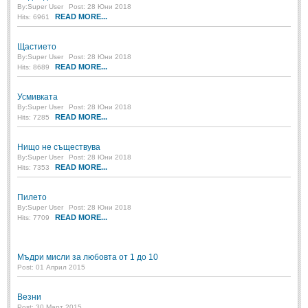
By:
Post: 28 Юни 2018
Super User
Post: 28 Юни 2018
READ MORE...
Hits: 6961
Пилето
Post: 28 Юни 2018
Щастието
By:
Super User
Post: 28 Юни 2018
READ MORE...
Hits: 8689
СПОДЕЛЕНО
Усмивката
СПОДЕЛЕНО
By:
Super User
Post: 28 Юни 2018
READ MORE...
Hits: 7285
Забавно
(10)
Нищо не съществува
By:
Super User
Post: 28 Юни 2018
Любопитно
(7)
READ MORE...
Hits: 7353
Отражения
(29)
Пилето
Какво е любовта?
(40)
By:
Super User
Post: 28 Юни 2018
READ MORE...
Hits: 7709
Непоискани съвети
(31)
Мъдри мисли за любовта от 1 до 10
Post: 01 Април 2015
Везни
Post: 30 Март 2015