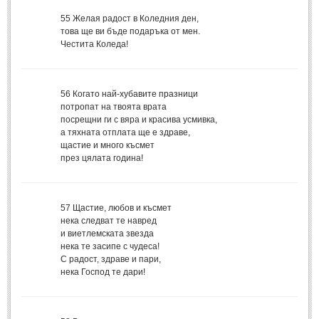
55
Желая радост в Коледния ден,
МИТОВЕ И ЛЕГЕНДИ
това ще ви бъде подаръка от мен.
Честита Коледа!
България
(45)
Гърция
(1)
56
Когато най-хубавите празници
Италия
(1)
потропат на твоята врата
посрещни ги с вяра и красива усмивка,
Персия
(1)
а тяхната отплата ще е здраве,
щастие и много късмет
Япония
(1)
през цялата година!
ПОЖЕЛАНИЯ
57
Щастие, любов и късмет
ПОЖЕЛАНИЯ
нека следват те навред
и виетлемската звезда
нека те засипе с чудеса!
Рожден ден
(4)
С радост, здраве и пари,
Имен ден
нека Господ те дари!
(3)
Осми март
(11)
Баба Марта
(4)