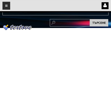
08
07
2026
Нови:
Надежда...
НАЧАЛО
ПОТРЕБИТЕЛСКИ СТРАНИЦИ
Страница за вход
Регистрация
Потребителски профил
Интелигентно търсене
СПОМЕНИ
СПОМЕНИ
Забавни спомени
(11)
Любовни спомени
(37)
Тъжни спомени
(19)