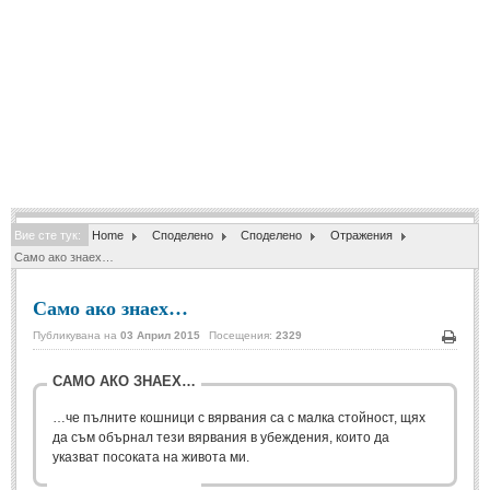
Спомени за приятели
(4)
ПОЕЗИЯ
СТИХОВЕ
Любовни стихове
(505)
Стихове с видео
(28)
Вие сте тук:
Home
Споделено
Споделено
Отражения
Поезия - класика
(85)
Само ако знаех…
Други стихове
(171)
Само ако знаех…
Стихове за Баба Марта
(6)
Публикувана на
03 Април 2015
Посещения:
2329
Коледа и Нова Година
(7)
Печа
САМО АКО ЗНАЕХ…
ОСМИ МАРТ
…че пълните кошници с вярвания са с малка стойност, щях
да съм обърнал тези вярвания в убеждения, които да
указват посоката на живота ми.
Стихове за Жената
(33)