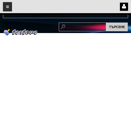
08
07
2026
Нови:
Надежда...
НАЧАЛО
ПОТРЕБИТЕЛСКИ СТРАНИЦИ
Страница за вход
Регистрация
Потребителски профил
Интелигентно търсене
СПОМЕНИ
СПОМЕНИ
Забавни спомени
(11)
Любовни спомени
(37)
Тъжни спомени
(19)