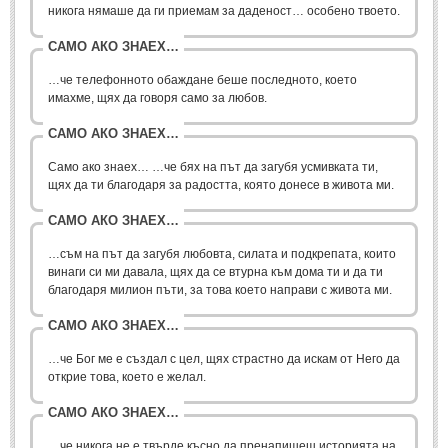
никога нямаше да ги приемам за даденост… особено твоето.
МИТОВЕ И ЛЕГЕНДИ
САМО АКО ЗНАЕХ…
…че телефонното обаждане беше последното, което
България
(45)
имахме, щях да говоря само за любов.
Гърция
(1)
САМО АКО ЗНАЕХ…
Италия
(1)
Само ако знаех… …че бях на път да загубя усмивката ти,
Персия
(1)
щях да ти благодаря за радостта, която донесе в живота ми.
Япония
(1)
САМО АКО ЗНАЕХ…
ПОЖЕЛАНИЯ
…съм на път да загубя любовта, силата и подкрепата, които
винаги си ми давала, щях да се втурна към дома ти и да ти
благодаря милион пъти, за това което направи с живота ми.
ПОЖЕЛАНИЯ
САМО АКО ЗНАЕХ…
Рожден ден
(4)
…че Бог ме е създал с цел, щях страстно да искам от Него да
открие това, което е желал.
Имен ден
(3)
САМО АКО ЗНАЕХ…
Осми март
(11)
Баба Марта
(4)
…че никога не е твърде късно да пренапишеш историята на