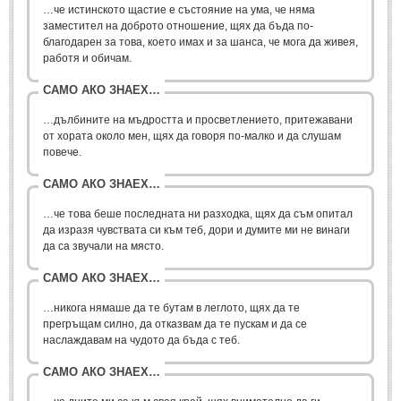
…че истинското щастие е състояние на ума, че няма
заместител на доброто отношение, щях да бъда по-
ПРИТЧИ
благодарен за това, което имах и за шанса, че мога да живея,
работя и обичам.
ПРИТЧИ
САМО АКО ЗНАЕХ…
Притчи за живота
(106)
…дълбините на мъдростта и просветлението, притежавани
от хората около мен, щях да говоря по-малко и да слушам
Притчи за любовта
(15)
повече.
Притчи за приятелството
(9)
САМО АКО ЗНАЕХ…
…че това беше последната ни разходка, щях да съм опитал
LATEST NEWS
да изразя чувствата си към теб, дори и думите ми не винаги
да са звучали на място.
Надежда
САМО АКО ЗНАЕХ…
Post: 28 Юни 2018
Щастието
…никога нямаше да те бутам в леглото, щях да те
Post: 28 Юни 2018
прегръщам силно, да отказвам да те пускам и да се
наслаждавам на чудото да бъда с теб.
Усмивката
Post: 28 Юни 2018
САМО АКО ЗНАЕХ…
Нищо не съществува