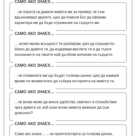
Стихове за Осми Март
(4)
САМО АКО ЗНАЕХ…
Стихове за Мама
(16)
…че хората са давали живота ми за пример, че съм
вдъхновявал другите, щях да помоля Бог да оформи
характера ми да бъде отражение на сърцето ми.
ТЕКСТОВЕ
САМО АКО ЗНАЕХ…
ТЕКСТОВЕ
… колко малко всъщност те разбирам, щях да слушам по-
близо до думите ти, да издирвам мислите ти и да търся
Истории
(10)
познанието на твоите най-дълбоки копнежи на сърцето.
Разкази
(7)
САМО АКО ЗНАЕХ…
Автори на Разкази
…че спомените ми ще бъдат толкова ценни, щях да намеря
време по-внимателно да събера историята на живота ти.
Басни
(2)
Автори на Басни
САМО АКО ЗНАЕХ…
…че всеки може да внесе удобство, смелост и спокойствие
ПРИКАЗКИ
чрез думите си, кой знае колко живота можеше да съм
докоснал?
Автори на приказки
САМО АКО ЗНАЕХ…
Приказки на народите
Само ако знаех… …че приятелствата са толкова ценни,