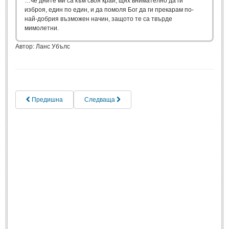
…че дните ми са към своя край, щях внимателно да ги
Post: 28 Юни 2018
изброя, един по един, и да помоля Бог да ги прекарам по-
най-добрия възможен начин, защото те са твърде
Пилето
мимолетни.
Post: 28 Юни 2018
Автор: Ланс Убълс
СПОДЕЛЕНО
СПОДЕЛЕНО
Предишна
Следваща
Забавно
(10)
Любопитно
(7)
Отражения
(29)
Какво е любовта?
(40)
Непоискани съвети
(31)