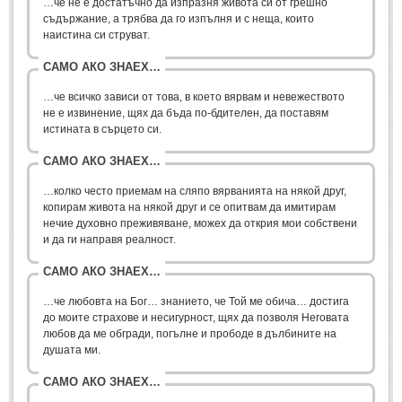
…че не е достатъчно да изпразня живота си от грешно
Мъдри мисли
(55)
съдържание, а трябва да го изпълня и с неща, които
наистина си струват.
Мъдрости за живота
(10)
САМО АКО ЗНАЕХ…
Мъдрости за любовта
(27)
…че всичко зависи от това, в което вярвам и невежеството
Мъдрости за щастието
(5)
не е извинение, щях да бъда по-бдителен, да поставям
Мъдрости за приятелството
(8)
истината в сърцето си.
Мъдрости на велики хора
(41)
САМО АКО ЗНАЕХ…
Древногръцки афоризми
(42)
…колко често приемам на сляпо вярванията на някой друг,
копирам живота на някой друг и се опитвам да имитирам
Древноримски афоризми
(21)
нечие духовно преживяване, можех да открия мои собствени
и да ги направя реалност.
ФИЛОСОФИЯ
САМО АКО ЗНАЕХ…
ФИЛОСОФИЯ
…че любовта на Бог… знанието, че Той ме обича… достига
до моите страхове и несигурност, щях да позволя Неговата
любов да ме обгради, погълне и прободе в дълбините на
Философски мисли
(19)
душата ми.
Житейска философия
(83)
САМО АКО ЗНАЕХ…
Философия на любовта
(9)