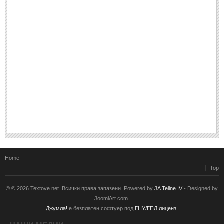
Home
Top
© © 2026 Textove.net. Всички права запазени. Powered by
JA Teline IV
- Designed by
JoomlArt.com.
Джумла!
е безплатен софтуер под
ГНУ/ГПЛ лиценз.