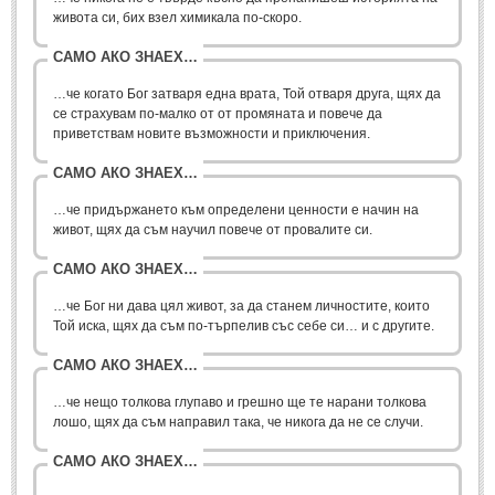
живота си, бих взел химикала по-скоро.
Свети Валентин
(19)
САМО АКО ЗНАЕХ…
Нова Година
(6)
…че когато Бог затваря една врата, Той отваря друга, щях да
Коледа
(8)
се страхувам по-малко от от промяната и повече да
Сватбa
(2)
приветствам новите възможности и приключения.
САМО АКО ЗНАЕХ…
SMS-И
…че придържането към определени ценности е начин на
живот, щях да съм научил повече от провалите си.
SMS-И
САМО АКО ЗНАЕХ…
Любовни SMS-и
(38)
…че Бог ни дава цял живот, за да станем личностите, които
Забавни SMS-и
(3)
Той иска, щях да съм по-търпелив със себе си… и с другите.
SMS-и за приятели
САМО АКО ЗНАЕХ…
…че нещо толкова глупаво и грешно ще те нарани толкова
МЪДРОСТИ
лошо, щях да съм направил така, че никога да не се случи.
САМО АКО ЗНАЕХ…
МЪДРОСТИ - КАТЕГОРИИ