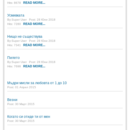
READ MORE...
Hits: 8678
Свети Валентин
(19)
Усмивката
Нова Година
(6)
By:
Super User
Post: 28 Юни 2018
READ MORE...
Hits: 7280
Коледа
(8)
Сватбa
(2)
Нищо не съществува
By:
Super User
Post: 28 Юни 2018
READ MORE...
Hits: 7341
SMS-И
Пилето
By:
SMS-И
Super User
Post: 28 Юни 2018
READ MORE...
Hits: 7698
Любовни SMS-и
(38)
Мъдри мисли за любовта от 1 до 10
Забавни SMS-и
(3)
Post: 01 Април 2015
SMS-и за приятели
Везни
Post: 30 Март 2015
МЪДРОСТИ
Когато си отиде ти от мен
Post: 30 Март 2015
МЪДРОСТИ - КАТЕГОРИИ