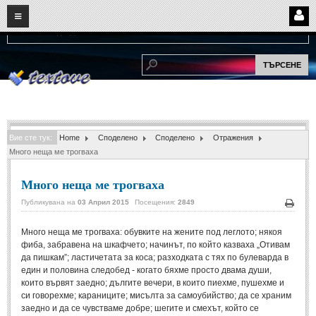
08
06
2026
Нови:
Надежда...
НАЧАЛО
ПОТРЕБИТЕЛСКИ СТРАНИЦИ
Страница за вход
Регистрация
Вие сте тук:
Home
Споделено
Споделено
Отражения
Потребителски профил
Много неща ме трогваха
Интелигентно търсене
Много неща ме трогваха
СПОМЕНИ
Публикувана на
03 Април 2015
Посещения:
2849
Печа
Много неща ме трогваха: обувките на жените под леглото; някоя
СПОМЕНИ
фиба, забравена на шкафчето; начинът, по който казваха „Отивам
да пишкам”; ластичетата за коса; разходката с тях по булеварда в
Забавни спомени
(11)
един и половина следобед - когато бяхме просто двама души,
които вървят заедно; дългите вечери, в които пиехме, пушехме и
Любовни спомени
(37)
си говорехме; караниците; мисълта за самоубийство; да се храним
заедно и да се чувстваме добре; шегите и смехът, който се
Тъжни спомени
(19)