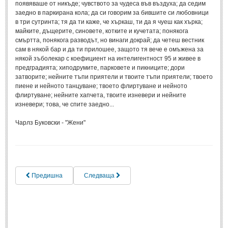
появяваше от никъде; чувството за чудеса във въздуха; да седим
Спомени за приятели
(4)
заедно в паркирана кола; да си говорим за бившите си любовници
в три сутринта; тя да ти каже, че хъркаш, ти да я чуеш как хърка;
майките, дъщерите, синовете, котките и кучетата; понякога
ПОЕЗИЯ
смъртта, понякога разводът, но винаги докрай; да четеш вестник
сам в някой бар и да ти прилошее, защото тя вече е омъжена за
някой зъболекар с коефициент на интелигентност 95 и живее в
СТИХОВЕ
предградията; хиподрумите, парковете и пикниците; дори
затворите; нейните тъпи приятели и твоите тъпи приятели; твоето
Любовни стихове
(505)
пиене и нейното танцуване; твоето флиртуване и нейното
флиртуване; нейните хапчета, твоите изневери и нейните
Стихове с видео
(28)
изневери; това, че спите заедно...
Поезия - класика
(85)
Чарлз Буковски - "Жени"
Други стихове
(171)
Стихове за Баба Марта
(6)
Коледа и Нова Година
(7)
Предишна
Следваща
ОСМИ МАРТ
Стихове за Жената
(33)