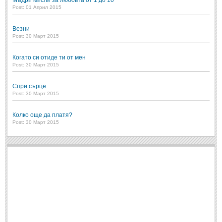
Мъдри мисли за любовта от 1 до 10
Post: 01 Април 2015
ПРИТЧИ
Везни
Post: 30 Март 2015
ПРИТЧИ
Когато си отиде ти от мен
Post: 30 Март 2015
Притчи за живота
(106)
Притчи за любовта
(15)
Спри сърце
Post: 30 Март 2015
Притчи за приятелството
(9)
Колко още да платя?
Post: 30 Март 2015
LATEST NEWS
Надежда
Post: 28 Юни 2018
Щастието
Post: 28 Юни 2018
Усмивката
Post: 28 Юни 2018
Нищо не съществува