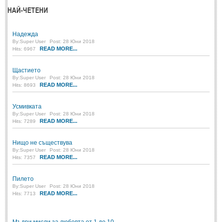
Мъдри мисли
(55)
НАЙ-ЧЕТЕНИ
Мъдрости за живота
(10)
Надежда
Мъдрости за любовта
(27)
By:
Super User
Post: 28 Юни 2018
READ MORE...
Hits: 6967
Мъдрости за щастието
(5)
Мъдрости за приятелството
Щастието
(8)
By:
Super User
Post: 28 Юни 2018
READ MORE...
Мъдрости на велики хора
Hits: 8693
(41)
Древногръцки афоризми
(42)
Усмивката
By:
Super User
Post: 28 Юни 2018
Древноримски афоризми
(21)
READ MORE...
Hits: 7289
ФИЛОСОФИЯ
Нищо не съществува
By:
Super User
Post: 28 Юни 2018
READ MORE...
Hits: 7357
ФИЛОСОФИЯ
Пилето
Философски мисли
By:
Super User
Post: 28 Юни 2018
(19)
READ MORE...
Hits: 7713
Житейска философия
(83)
Философия на любовта
(9)