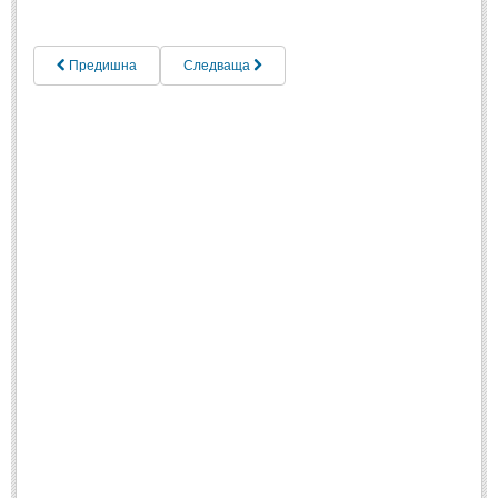
МИТОВЕ И ЛЕГЕНДИ
Предишна
Следваща
България
(45)
Гърция
(1)
Италия
(1)
Персия
(1)
Япония
(1)
ПОЖЕЛАНИЯ
ПОЖЕЛАНИЯ
Рожден ден
(4)
Имен ден
(3)
Осми март
(11)
Баба Марта
(4)