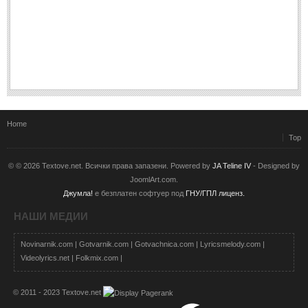
Post: 28 Юни 2018
Пилето
Post: 28 Юни 2018
СПОДЕЛЕНО
СПОДЕЛЕНО
Home
Top
Забавно
(10)
Любопитно
(7)
© © 2026 Textove.net. Всички права запазени. Powered by
JA Teline IV
- Designed by
JoomlArt.com.
Отражения
(29)
Джумла!
е безплатен софтуер под
ГНУ/ГПЛ лиценз.
Какво е любовта?
(40)
НАШИ МЕДИИ
Непоискани съвети
(31)
Novinarnik.com
|
Gotvarnik.com
|
Gotvachnica.com
|
Lyricsmelody.com
|
Videolyrics.net
|
Folkmix.com
|
© 2011 - 2023 Textove.net