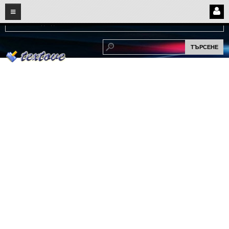
08
07
2026
Нови:
Надежда...
НАЧАЛО
ПОТРЕБИТЕЛСКИ СТРАНИЦИ
Страница за вход
Регистрация
Потребителски профил
Интелигентно търсене
СПОМЕНИ
СПОМЕНИ
Забавни спомени
(11)
Любовни спомени
(37)
Тъжни спомени
(19)