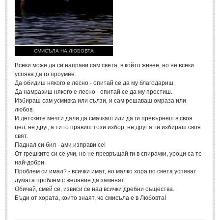
Стихове за Осми Март
(4)
Стихове за Мама
(16)
ТЕКСТОВЕ
СМИСЪЛА НА ЛЮБОВТА
ТЕКСТОВЕ
Всеки може да си направи сам света, в който живее, но не всеки
успява да го проумее.
Да обидиш някого е лесно - опитай се да му благодариш.
Истории
(10)
Да намразиш някого е лесно - опитай се да му простиш.
Избираш сам усмивка или сълзи, и сам решаваш омраза или
Разкази
(7)
любов.
Автори на Разкази
И детските мечти дали да смачкаш или да ги превърнеш в своя
цел, не друг, а ти го правиш този избор, не друг а ти избираш своя
Басни
(2)
свят.
Паднал си бил - ами изправи се!
Автори на Басни
От грешките си се учи, но не превръщай ги в спирачки, уроци са те
най-добри.
Проблем си имал? - всички имат, но малко хора по света успяват
ПРИКАЗКИ
думата проблем с желание да заменят.
Обичай, смей се, извиси се над всички дребни същества.
Автори на приказки
Бъди от хората, които знаят, че смисъла е в Любовта!
Приказки на народите