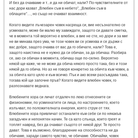
Стихове за Осми Март
(4)
И без да очакваме и т...е да ни обичат, нали? По-чувствителните от
нас дори казват „Влюбен съм в небето”, „Влюбен съм в
Стихове за Мама
(16)
облаците”…, но също не очакват взаимност.
ТЕКСТОВЕ
Когато видите лъчезарен човек насреща си, вие несъзнателно се
усмихвате, може би малко му завиждате, защото си давате сметка,
че в момента той вероятно е влюбен, а вие не сте, но дори и за миг
ТЕКСТОВЕ
не ви минава през ума, че този човек ви се усмихва и се държи с
вас добре, защото очаква от вас да го обичате, нали? Това е,
защото наистина не е нужно да си обичан, за да обичаш. Разбира
Истории
(10)
се, ако си обичан в момента, обичаш още по-силно. Вероятно
Разкази
някой ще каже, че не може да обича някого просто така, без и този
(7)
някой да го обича. Но аз не говоря конкретно за обичта към човек, а
Автори на Разкази
за обичта като цяло и към всичко. Пък и ако всеки разсъждава така,
тогава кой ще започне пръв? Когато видите влюбен човек, го
Басни
(2)
разпознавате веднага.
Автори на Басни
Влюбените хора си личат отдалеч по леко отнесените си
физиономии, по усмихнатите си лица, по настроението, което
излъчват, по положителната енергия, която струи от тях.
ПРИКАЗКИ
Влюбените хора привличат останалите към себе си по някакъв
загадъчен и непонятен начин. Те са като слънца, които греят и
Автори на приказки
топлят навред, без да очакват същото от никой друг. Те просто
дават. Това е възможно, благодарение на способността ни да
Приказки на народите
обичаме, заради самото чувство, че обичаме. Обичайки, човек