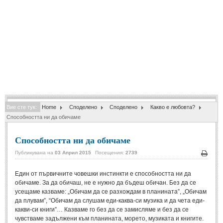
Спомени за приятели
(4)
ПОЕЗИЯ
СТИХОВЕ
Любовни стихове
(505)
Стихове с видео
(28)
Вие сте тук:
Home
Споделено
Споделено
Какво е любовта?
Поезия - класика
(85)
Способността ни да обичаме
Други стихове
(171)
Способността ни да обичаме
Стихове за Баба Марта
(6)
Публикувана на
03 Април 2015
Посещения:
2739
Коледа и Нова Година
(7)
Печа
Един от първичните човешки инстинкти е способността ни да
обичаме. За да обичаш, не е нужно да бъдеш обичан. Без да се
ОСМИ МАРТ
усещаме казваме: „Обичам да се разхождам в планината”, „Обичам
да плувам”, “Обичам да слушам еди-каква-си музика и да чета еди-
Стихове за Жената
(33)
какви-си книги”… Казваме го без да се замисляме и без да се
чувстваме задължени към планината, морето, музиката и книгите.