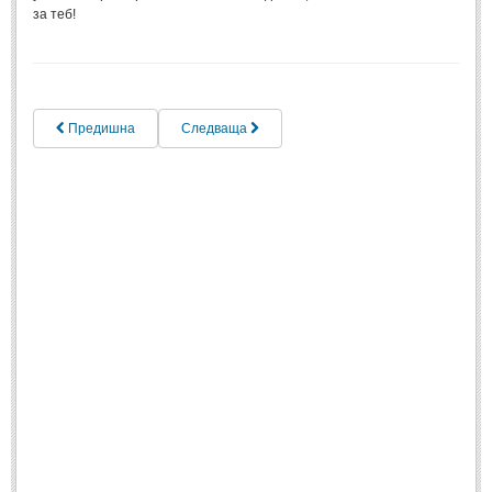
за теб!
Свети Валентин
(19)
Нова Година
(6)
Коледа
(8)
Предишна
Следваща
Сватбa
(2)
SMS-И
SMS-И
Любовни SMS-и
(38)
Забавни SMS-и
(3)
SMS-и за приятели
МЪДРОСТИ
МЪДРОСТИ - КАТЕГОРИИ