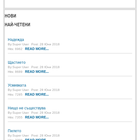
ПРИТЧИ
НОВИ
НАЙ-ЧЕТЕНИ
ПРИТЧИ
Надежда
Притчи за живота
(106)
By:
Super User
Post: 28 Юни 2018
READ MORE...
Hits: 6962
Притчи за любовта
(15)
Притчи за приятелството
(9)
Щастието
By:
Super User
Post: 28 Юни 2018
READ MORE...
Hits: 8689
LATEST NEWS
Усмивката
By:
Super User
Post: 28 Юни 2018
Надежда
READ MORE...
Hits: 7285
Post: 28 Юни 2018
Щастието
Нищо не съществува
Post: 28 Юни 2018
By:
Super User
Post: 28 Юни 2018
READ MORE...
Hits: 7355
Усмивката
Post: 28 Юни 2018
Пилето
By:
Super User
Post: 28 Юни 2018
Нищо не съществува