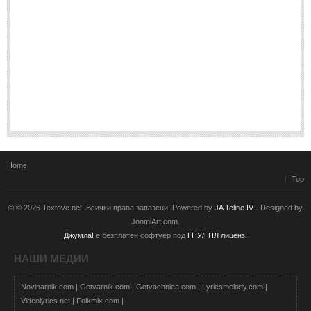
Home
Top
© © 2026 Textove.net. Всички права запазени. Powered by
JA Teline IV
- Designed by
JoomlArt.com.
Джумла!
е безплатен софтуер под
ГНУ/ГПЛ лиценз.
НАШИ МЕДИИ
Novinarnik.com
|
Gotvarnik.com
|
Gotvachnica.com
|
Lyricsmelody.com
|
Videolyrics.net
|
Folkmix.com
|