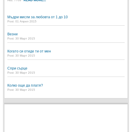
READ MORE...
Hits: 7709
Post: 28 Юни 2018
Пилето
Мъдри мисли за любовта от 1 до 10
Post: 28 Юни 2018
Post: 01 Април 2015
СПОДЕЛЕНО
Везни
Post: 30 Март 2015
СПОДЕЛЕНО
Когато си отиде ти от мен
Post: 30 Март 2015
Забавно
(10)
Спри сърце
Любопитно
(7)
Post: 30 Март 2015
Отражения
(29)
Колко още да платя?
Какво е любовта?
(40)
Post: 30 Март 2015
Непоискани съвети
(31)