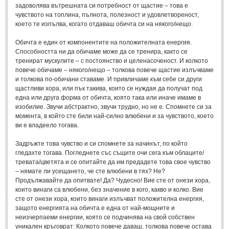
задоволява вътрешната си потребност от щастие – това е
чувството на топлина, пълнота, полезност и удовлетвореност,
МИТОВЕ И ЛЕГЕНДИ
което те изпълва, когато отдаваш обичта си на някого/нещо.
Обичта е един от компонентите на положителната енергия.
България
(45)
Способността ни да обичаме може да се тренира, както се
Гърция
(1)
тренират мускулите – с постоянство и целенасоченост. И колкото
повече обичаме – някого/нещо – толкова повече щастие излъчваме
Италия
(1)
и толкова по-обичани ставаме. И привличаме към себе си други
щастливи хора, или пък такива, които се нуждая да получат под
Персия
(1)
една или друга форма от обичта, която така или иначе имаме в
Япония
изобилие. Звучи абстрактно, звучи трудно, но не е. Спомнете си за
(1)
момента, в който сте били най-силно влюбени и за чувството, което
ви е владеело тогава.
ПОЖЕЛАНИЯ
Задръжте това чувство и си спомнете за начинът, по който
гледахте тогава. Погледнете със същите очи сега към облаците/
ПОЖЕЛАНИЯ
тревата/цветята и се опитайте да им предадете това свое чувство
– нямате ли усещането, че сте влюбени в тях? Не?
Рожден ден
(4)
Продължавайте да опитвате! Да? Чудесно! Вие сте от онези хора,
които винаги са влюбени, без значение в кого, какво и колко. Вие
Имен ден
(3)
сте от онези хора, които винаги излъчват положителна енергия,
защото енергията на обичта е една от най-мощните и
Осми март
(11)
неизчерпаеми енергии, която се подчинява на свой собствен
уникален кръговрат: Колкото повече даваш, толкова повече остава
Баба Марта
(4)