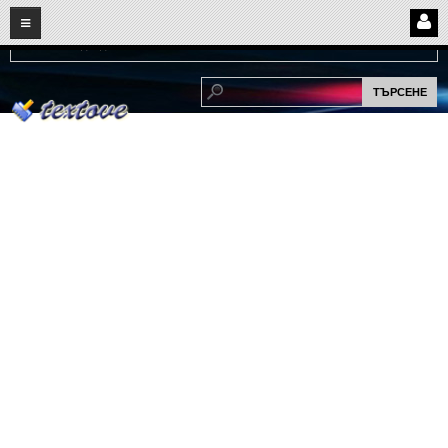
08
07
2026
Нови:
Надежда...
НАЧАЛО
ПОТРЕБИТЕЛСКИ СТРАНИЦИ
Страница за вход
Регистрация
Потребителски профил
Интелигентно търсене
СПОМЕНИ
СПОМЕНИ
Забавни спомени
(11)
Любовни спомени
(37)
Тъжни спомени
(19)