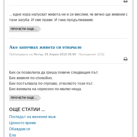
Печа
Мъдри мисли
(55)
... едни хора напускат живота ни и си мислим, че вечно ще живеем с
Мъдрости за живота
(10)
тази загуба. И сме прави. И така продължаваме.
Мъдрости за любовта
(27)
ПРОЧЕТИ ОЩЕ...
Мъдрости за щастието
(5)
Мъдрости за приятелството
(8)
Ако започвах живота си отначало
Мъдрости на велики хора
(41)
Публикувана на
Петък, 03 Април 2015 05:00
Посещения: 2152
Древногръцки афоризми
(42)
Печа
Древноримски афоризми
(21)
Бих си позволила да греша повече следващия път.
Бих живяля по-спокойно.
Бих постъпвала по-глупаво, отколкото този път.
ФИЛОСОФИЯ
Бих вземала на сериозно по-малко неща.
ПРОЧЕТИ ОЩЕ...
ФИЛОСОФИЯ
ОЩЕ СТАТИИ ...
Философски мисли
(19)
Погледът на женения мъж
Ценното време
Житейска философия
(83)
Обаждам се
Философия на любовта
(9)
Ела