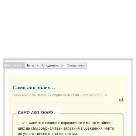
Спомени за приятели
(4)
ПОЕЗИЯ
СТИХОВЕ
Любовни стихове
(505)
Стихове с видео
(28)
Вие сте тук:
Home
Споделено
Споделено
Поезия - класика
(85)
Други стихове
(171)
Само ако знаех…
Стихове за Баба Марта
(6)
Публикувана на
Петък, 03 Април 2015 05:04
Посещения: 2325
Коледа и Нова Година
(7)
Печат
САМО АКО ЗНАЕХ…
ОСМИ МАРТ
…че пълните кошници с вярвания са с малка стойност,
Стихове за Жената
(33)
щях да съм обърнал тези вярвания в убеждения, които
да указват посоката на живота ми.