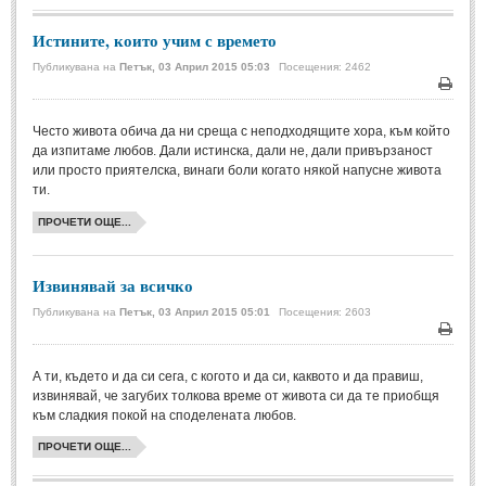
Истините, които учим с времето
МИТОВЕ И ЛЕГЕНДИ
Публикувана на
Петък, 03 Април 2015 05:03
Посещения: 2462
България
(45)
Печа
Гърция
(1)
Често живота обича да ни среща с неподходящите хора, към който
да изпитаме любов. Дали истинска, дали не, дали привързаност
Италия
(1)
или просто приятелска, винаги боли когато някой напусне живота
ти.
Персия
(1)
ПРОЧЕТИ ОЩЕ...
Япония
(1)
ПОЖЕЛАНИЯ
Извинявай за всичко
Публикувана на
Петък, 03 Април 2015 05:01
Посещения: 2603
ПОЖЕЛАНИЯ
Печа
А ти, където и да си сега, с когото и да си, каквото и да правиш,
Рожден ден
(4)
извинявай, че загубих толкова време от живота си да те приобщя
Имен ден
(3)
към сладкия покой на споделената любов.
Осми март
(11)
ПРОЧЕТИ ОЩЕ...
Баба Марта
(4)