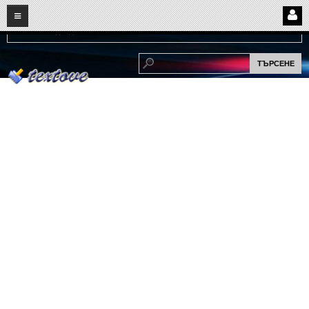
08
06
2026
Нови:
Надежда...
НАЧАЛО
ПОТРЕБИТЕЛСКИ СТРАНИЦИ
Страница за вход
Регистрация
Потребителски профил
Интелигентно търсене
СПОМЕНИ
СПОМЕНИ
Забавни спомени
(11)
Любовни спомени
(37)
Тъжни спомени
(19)