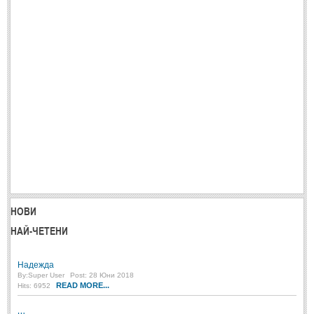
Post: 28 Юни 2018
Пилето
Post: 28 Юни 2018
СПОДЕЛЕНО
СПОДЕЛЕНО
Забавно
(10)
Любопитно
(7)
Отражения
(29)
Какво е любовта?
(40)
НОВИ
Непоискани съвети
(31)
НАЙ-ЧЕТЕНИ
Надежда
By:
Super User
Post: 28 Юни 2018
READ MORE...
Hits: 6952