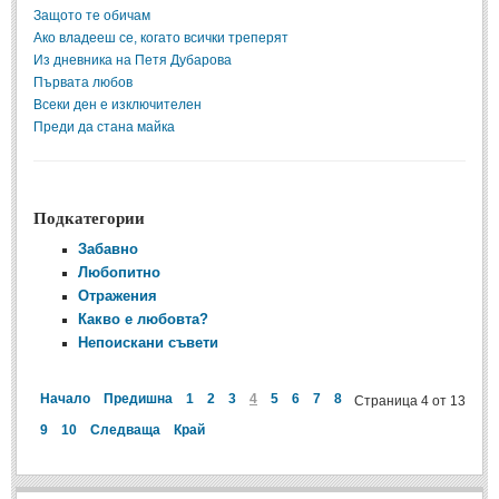
Защото те обичам
Ако владееш се, когато всички треперят
ПРИТЧИ
Из дневника на Петя Дубарова
Първата любов
ПРИТЧИ
Всеки ден е изключителен
Преди да стана майка
Притчи за живота
(106)
Притчи за любовта
(15)
Подкатегории
Притчи за приятелството
(9)
Забавно
Любопитно
LATEST NEWS
Отражения
Какво е любовта?
Надежда
Непоискани съвети
Post: 28 Юни 2018
Щастието
Начало
Предишна
1
2
3
4
5
6
7
8
Страница 4 от 13
Post: 28 Юни 2018
9
10
Следваща
Край
Усмивката
Post: 28 Юни 2018
Нищо не съществува