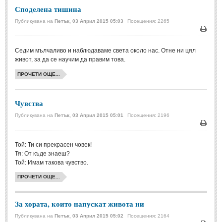
Споделена тишина
Свети Валентин
(19)
Публикувана на
Петък, 03 Април 2015 05:03
Посещения: 2265
Нова Година
(6)
Печа
Коледа
(8)
Седим мълчаливо и наблюдаваме света около нас. Отне ни цял
живот, за да се научим да правим това.
Сватбa
(2)
ПРОЧЕТИ ОЩЕ...
SMS-И
Чувства
SMS-И
Публикувана на
Петък, 03 Април 2015 05:01
Посещения: 2196
Любовни SMS-и
(38)
Печа
Той: Ти си прекрасен човек!
Забавни SMS-и
(3)
Тя: От къде знаеш?
SMS-и за приятели
Той: Имам такова чувство.
ПРОЧЕТИ ОЩЕ...
МЪДРОСТИ
За хората, които напускат живота ни
МЪДРОСТИ - КАТЕГОРИИ
Публикувана на
Петък, 03 Април 2015 05:02
Посещения: 2164