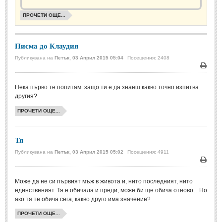
Стихове за Осми Март
(4)
ПРОЧЕТИ ОЩЕ...
Стихове за Мама
(16)
ТЕКСТОВЕ
Писма до Клаудия
Публикувана на
Петък, 03 Април 2015 05:04
Посещения: 2408
ТЕКСТОВЕ
Печа
Нека първо те попитам: защо ти е да знаеш какво точно изпитва
Истории
(10)
другия?
Разкази
(7)
ПРОЧЕТИ ОЩЕ...
Автори на Разкази
Басни
(2)
Тя
Автори на Басни
Публикувана на
Петък, 03 Април 2015 05:02
Посещения: 4911
Печа
ПРИКАЗКИ
Може да не си първият мъж в живота и, нито последният, нито
единственият. Тя е обичала и преди, може би ще обича отново…Но
Автори на приказки
ако тя те обича сега, какво друго има значение?
Приказки на народите
ПРОЧЕТИ ОЩЕ...