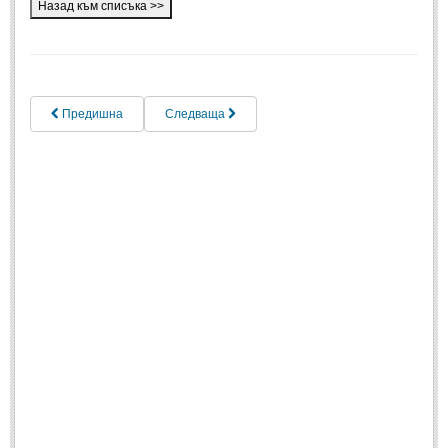
Спомени за приятели
(4)
ПОЕЗИЯ
Предишна
Следваща
СТИХОВЕ
Любовни стихове
(505)
Стихове с видео
(28)
Поезия - класика
(85)
Други стихове
(171)
Стихове за Баба Марта
(6)
Коледа и Нова Година
(7)
ОСМИ МАРТ
Стихове за Жената
(33)