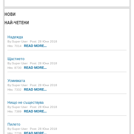
МИТОВЕ И ЛЕГЕНДИ
НОВИ
НАЙ-ЧЕТЕНИ
България
(45)
Гърция
(1)
Надежда
By:
Super User
Post: 28 Юни 2018
Италия
(1)
READ MORE...
Hits: 7014
Персия
(1)
Щастието
Япония
(1)
By:
Super User
Post: 28 Юни 2018
READ MORE...
Hits: 8730
ПОЖЕЛАНИЯ
Усмивката
By:
Super User
Post: 28 Юни 2018
READ MORE...
Hits: 7332
ПОЖЕЛАНИЯ
Нищо не съществува
Рожден ден
(4)
By:
Super User
Post: 28 Юни 2018
READ MORE...
Hits: 7389
Имен ден
(3)
Осми март
(11)
Пилето
By:
Super User
Post: 28 Юни 2018
Баба Марта
(4)
READ MORE...
Hits: 7739