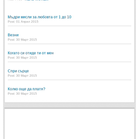
Свети Валентин
(19)
Мъдри мисли за любовта от 1 до 10
Нова Година
(6)
Post: 01 Април 2015
Коледа
(8)
Везни
Сватбa
(2)
Post: 30 Март 2015
SMS-И
Когато си отиде ти от мен
Post: 30 Март 2015
SMS-И
Спри сърце
Post: 30 Март 2015
Любовни SMS-и
(38)
Колко още да платя?
Забавни SMS-и
(3)
Post: 30 Март 2015
SMS-и за приятели
МЪДРОСТИ
МЪДРОСТИ - КАТЕГОРИИ