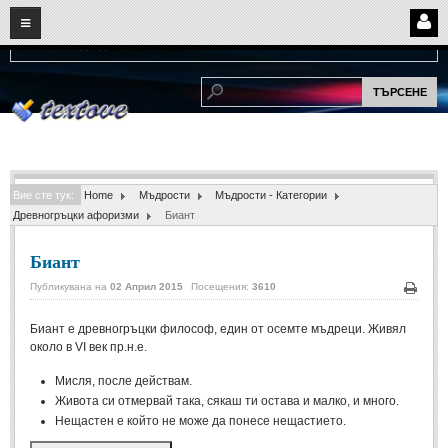
08
10
2026
Нови:
Надежда...
НАЧАЛО
ПОТРЕБИТЕЛСКИ СТРАНИЦИ
Страница за вход
Регистрация
Вие сте тук:
Home
Мъдрости
Мъдрости - Категории
Потребителски профил
Древногръцки афоризми
Биант
Интелигентно търсене
Биант
СПОМЕНИ
Публикувана на
02 Април 2015
Посещения:
3610
Печа
Биант е древногръцки философ, един от осемте мъдреци. Живял
СПОМЕНИ
около в VI век пр.н.е.
Забавни спомени
(11)
Мисля, после действам.
Живота си отмервай така, сякаш ти остава и малко, и много.
Любовни спомени
(37)
Нещастен е който не може да понесе нещастието.
Тъжни спомени
(19)