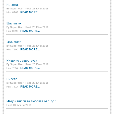
Надежда
ПРИТЧИ
By:
Super User
Post: 28 Юни 2018
READ MORE...
Hits: 6968
ПРИТЧИ
Щастието
By:
Super User
Post: 28 Юни 2018
READ MORE...
Hits: 8695
Притчи за живота
(106)
Притчи за любовта
(15)
Усмивката
By:
Super User
Post: 28 Юни 2018
Притчи за приятелството
READ MORE...
(9)
Hits: 7290
Нищо не съществува
LATEST NEWS
By:
Super User
Post: 28 Юни 2018
READ MORE...
Hits: 7357
Надежда
Пилето
Post: 28 Юни 2018
By:
Super User
Post: 28 Юни 2018
READ MORE...
Hits: 7714
Щастието
Post: 28 Юни 2018
Усмивката
Мъдри мисли за любовта от 1 до 10
Post: 28 Юни 2018
Post: 01 Април 2015
Нищо не съществува