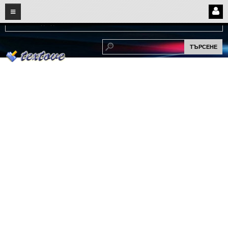
08
07
2026
Нови:
Надежда...
НАЧАЛО
ПОТРЕБИТЕЛСКИ СТРАНИЦИ
Страница за вход
Регистрация
Потребителски профил
Интелигентно търсене
СПОМЕНИ
СПОМЕНИ
Забавни спомени
(11)
Любовни спомени
(37)
Тъжни спомени
(19)