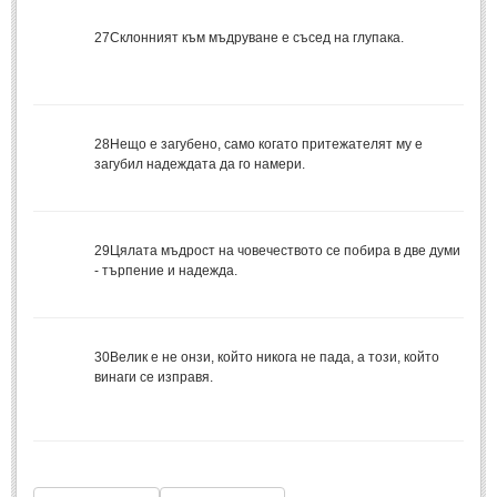
27
Склонният към мъдруване е съсед на глупака.
МИТОВЕ И ЛЕГЕНДИ
България
(45)
Гърция
(1)
28
Нещо е загубено, само когато притежателят му е
Италия
(1)
загубил надеждата да го намери.
Персия
(1)
Япония
(1)
29
Цялата мъдрост на човечеството се побира в две думи
- търпение и надежда.
ПОЖЕЛАНИЯ
ПОЖЕЛАНИЯ
30
Велик е не онзи, който никога не пада, а този, който
винаги се изправя.
Рожден ден
(4)
Имен ден
(3)
Осми март
(11)
Баба Марта
(4)