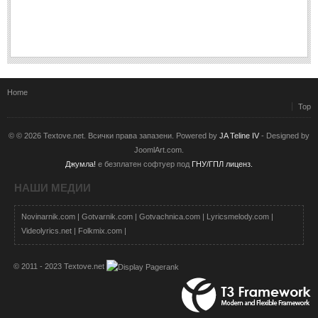
Home
Top
© © 2026 Textove.net. Всички права запазени. Powered by
JA Teline IV
- Designed by
JoomlArt.com.
Джумла!
е безплатен софтуер под
ГНУ/ГПЛ лиценз.
НАШИ МЕДИИ
Novinarnik.com
|
Gotvarnik.com
|
Gotvachnica.com
|
Lyricsmelody.com
|
Videolyrics.net
|
Folkmix.com
|
© 2011 - 2023 Textove.net