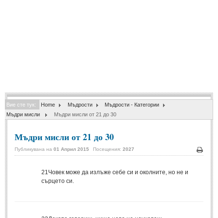
Спомени за приятели
(4)
ПОЕЗИЯ
СТИХОВЕ
Любовни стихове
(505)
Стихове с видео
(28)
Вие сте тук:
Home
Мъдрости
Мъдрости - Категории
Поезия - класика
(85)
Мъдри мисли
Мъдри мисли от 21 до 30
Други стихове
(171)
Мъдри мисли от 21 до 30
Стихове за Баба Марта
(6)
Публикувана на
01 Април 2015
Посещения:
2027
Коледа и Нова Година
(7)
Печа
21
Човек може да излъже себе си и околните, но не и
сърцето си.
ОСМИ МАРТ
Стихове за Жената
(33)