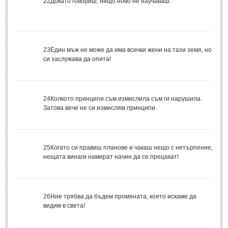
22
Докато говориш, нищо ново не научаваш.
Стихове за Осми Март
(4)
Стихове за Мама
(16)
ТЕКСТОВЕ
23
Един мъж не може да има всички жени на тази земя, но
си заслужава да опита!
ТЕКСТОВЕ
Истории
(10)
24
Колкото принципи съм измислила съм ги нарушила.
Разкази
(7)
Затова вече не си измислям принципи.
Автори на Разкази
Басни
(2)
25
Когато си правиш планове и чакаш нещо с нетърпение,
Автори на Басни
нещата винаги намират начин да се прецакат!
ПРИКАЗКИ
26
Ние трябва да бъдем промяната, която искаме да
Автори на приказки
видим в света!
Приказки на народите