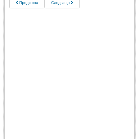
Предишна
Следваща
Свети Валентин
(19)
Нова Година
(6)
Коледа
(8)
Сватбa
(2)
SMS-И
SMS-И
Любовни SMS-и
(38)
Забавни SMS-и
(3)
SMS-и за приятели
МЪДРОСТИ
МЪДРОСТИ - КАТЕГОРИИ