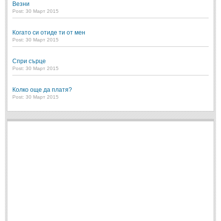
Везни
Post: 28 Юни 2018
Post: 30 Март 2015
Пилето
Post: 28 Юни 2018
Когато си отиде ти от мен
Post: 30 Март 2015
СПОДЕЛЕНО
Спри сърце
Post: 30 Март 2015
СПОДЕЛЕНО
Колко още да платя?
Post: 30 Март 2015
Забавно
(10)
Любопитно
(7)
Отражения
(29)
Какво е любовта?
(40)
Непоискани съвети
(31)