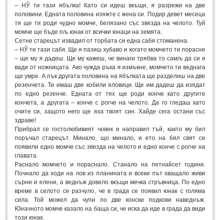
– НЎ ти тази ябълка! Като си идеш вкъщи, я разрежи на две
половини. Едната половина изяжте с жена си. Подир девет месеца
МИТОВЕ И ЛЕГЕНДИ
тя ще ти роди чудно момче, белязано със звезда на челото. Туй
момче ще бъде пљ юнак от всички юнаци на земята.
Сетне старецът извадил от торбата си една сабя стоманена.
България
(45)
– НЎ ти тази сабя. Ще я пазиш хубаво и когато момчето ти порасне
Гърция
(1)
– ще му я дадеш. Ще му кажеш, че винаги трябва то самљ да си я
вади от ножницата. Ако чужда ръка я измъкне, момчето ти веднага
Италия
(1)
ще умре. А пък другата половина на ябълката ще разделиш на две
резенчета. Ти имаш две кобили яловици. Ще им дадеш да изядат
Персия
(1)
по едно резенче. Едната от тях ще роди конче като другите
Япония
кончета, а другата – конче с рогче на челото. Да го гледаш като
(1)
очите си, защото него ще яха твоят син. Хайде сега остани със
здраве!
ПОЖЕЛАНИЯ
Прибрал се гостолюбивият човек и направил тъй, както му бил
поръчал старецът. Минало, що минало, и ето на бял свят се
появили едно момче със звезда на челото и едно конче с рогче на
ПОЖЕЛАНИЯ
главата.
Раснало момчето и пораснало. Станало на петнайсет години.
Рожден ден
(4)
Почнало да ходи на лов из планината и всеки път хващало живи
сърни и елени, а веднъж довело вкъщи мечка стръвница. По едно
Имен ден
(3)
време в селото се разчуло, че в града се появил юнак с голяма
сила. Той можел да чупи по две конски подкови наведнъж.
Осми март
(11)
Юначното момче казало на баща си, че иска да иде в града да види
този юнак.
Баба Марта
(4)