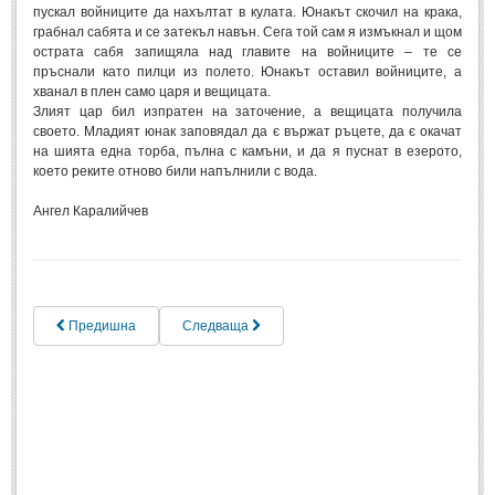
пускал войниците да нахълтат в кулата. Юнакът скочил на крака,
грабнал сабята и се затекъл навън. Сега той сам я измъкнал и щом
острата сабя запищяла над главите на войниците – те се
пръснали като пилци из полето. Юнакът оставил войниците, а
хванал в плен само царя и вещицата.
Злият цар бил изпратен на заточение, а вещицата получила
своето. Младият юнак заповядал да є вържат ръцете, да є окачат
на шията една торба, пълна с камъни, и да я пуснат в езерото,
което реките отново били напълнили с вода.
Ангел Каралийчев
Предишна
Следваща