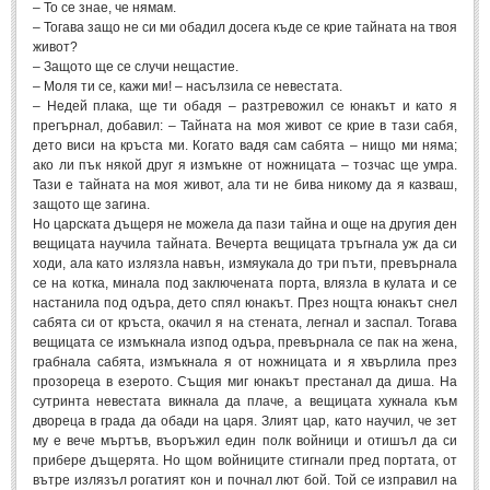
– То се знае, че нямам.
– Тогава защо не си ми обадил досега къде се крие тайната на твоя
живот?
– Защото ще се случи нещастие.
– Моля ти се, кажи ми! – насълзила се невестата.
– Недей плака, ще ти обадя – разтревожил се юнакът и като я
прегърнал, добавил: – Тайната на моя живот се крие в тази сабя,
дето виси на кръста ми. Когато вадя сам сабята – нищо ми няма;
ако ли пък някой друг я измъкне от ножницата – тозчас ще умра.
Тази е тайната на моя живот, ала ти не бива никому да я казваш,
защото ще загина.
Но царската дъщеря не можела да пази тайна и още на другия ден
вещицата научила тайната. Вечерта вещицата тръгнала уж да си
ходи, ала като излязла навън, измяукала до три пъти, превърнала
се на котка, минала под заключената порта, влязла в кулата и се
настанила под одъра, дето спял юнакът. През нощта юнакът снел
сабята си от кръста, окачил я на стената, легнал и заспал. Тогава
вещицата се измъкнала изпод одъра, превърнала се пак на жена,
грабнала сабята, измъкнала я от ножницата и я хвърлила през
прозореца в езерото. Същия миг юнакът престанал да диша. На
сутринта невестата викнала да плаче, а вещицата хукнала към
двореца в града да обади на царя. Злият цар, като научил, че зет
му е вече мъртъв, въоръжил един полк войници и отишъл да си
прибере дъщерята. Но щом войниците стигнали пред портата, от
вътре излязъл рогатият кон и почнал лют бой. Той се изправил на