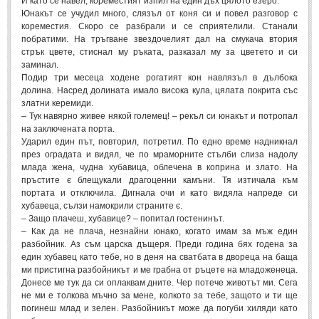
И като се навел, кореместият изпил на един дъх цялото езеро.
Post: 28 Юни 2018
Юнакът се учудил много, слязъл от коня си и повел разговор с
кореместия. Скоро се разбрали и се сприятелили. Станали
Пилето
побратими. На тръгване звездочелият дал на смукача втория
Post: 28 Юни 2018
стрък цвете, стиснал му ръката, разказал му за цветето и си
заминал.
СПОДЕЛЕНО
Подир три месеца ходене рогатият кон навлязъл в дълбока
долина. Насред долината имало висока кула, цялата покрита със
златни керемиди.
СПОДЕЛЕНО
– Тук навярно живее някой големец! – рекъл си юнакът и потропал
на заключената порта.
Ударил един път, повторил, потретил. По едно време надникнал
Забавно
(10)
през оградата и видял, че по мраморните стълби слиза надолу
Любопитно
(7)
млада жена, чудна хубавица, облечена в коприна и злато. На
пръстите є блещукали драгоценни камъни. Тя изтичала към
Отражения
(29)
портата и отключила. Дигнала очи и като видяла напреде си
хубавеца, сълзи намокрили страните є.
Какво е любовта?
(40)
– Защо плачеш, хубавице? – попитал гостенинът.
– Как да не плача, незнайни юнако, когато имам за мъж един
Непоискани съвети
(31)
разбойник. Аз съм царска дъщеря. Преди година бях годена за
един хубавец като тебе, но в деня на сватбата в двореца на баща
ми пристигна разбойникът и ме грабна от ръцете на младоженеца.
Донесе ме тук да си оплаквам дните. Чер потече животът ми. Сега
не ми е толкова мъчно за мене, колкото за тебе, защото и ти ще
погинеш млад и зелен. Разбойникът може да погуби хиляди като