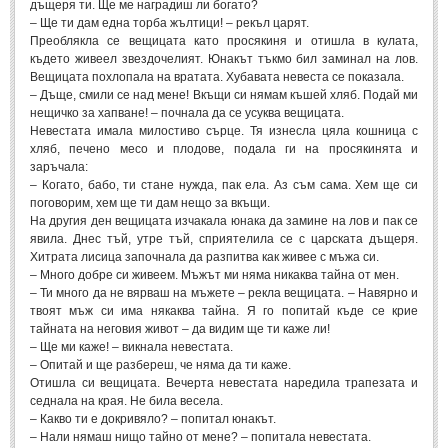
дъщеря ти. Ще ме наградиш ли богато?
– Ще ти дам една торба жълтици! – рекъл царят.
Преоблякла се вещицата като просякиня и отишла в кулата,
където живеел звездочелият. Юнакът тъкмо бил заминал на лов.
Вещицата похлопала на вратата. Хубавата невеста се показала.
– Дъще, смили се над мене! Вкъщи си нямам къшей хляб. Подай ми
нещичко за хапване! – почнала да се усуква вещицата.
Невестата имала милостиво сърце. Тя изнесла цяла кошница с
хляб, печено месо и плодове, подала ги на просякинята и
заръчала:
– Когато, бабо, ти стане нужда, пак ела. Аз съм сама. Хем ще си
поговорим, хем ще ти дам нещо за вкъщи.
На другия ден вещицата изчакала юнака да замине на лов и пак се
явила. Днес тъй, утре тъй, сприятелила се с царската дъщеря.
Хитрата лисица започнала да разпитва как живее с мъжа си.
– Много добре си живеем. Мъжът ми няма никаква тайна от мен.
– Ти много да не вярваш на мъжете – рекла вещицата. – Навярно и
твоят мъж си има някаква тайна. Я го попитай къде се крие
тайната на неговия живот – да видим ще ти каже ли!
– Ще ми каже! – викнала невестата.
– Опитай и ще разбереш, че няма да ти каже.
Отишла си вещицата. Вечерта невестата наредила трапезата и
седнала на края. Не била весела.
– Какво ти е докривяло? – попитал юнакът.
– Нали нямаш нищо тайно от мене? – попитала невестата.