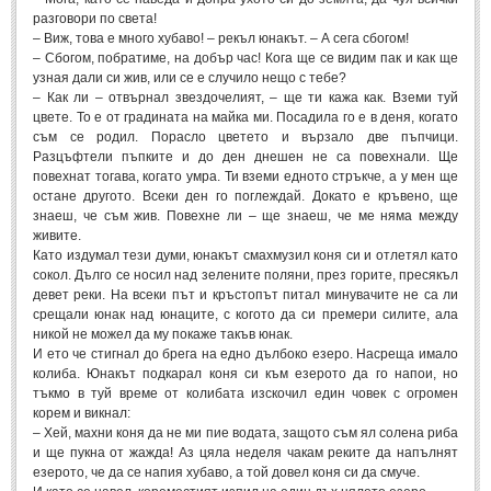
разговори по света!
ПРИТЧИ
– Виж, това е много хубаво! – рекъл юнакът. – А сега сбогом!
– Сбогом, побратиме, на добър час! Кога ще се видим пак и как ще
узная дали си жив, или се е случило нещо с тебе?
ПРИТЧИ
– Как ли – отвърнал звездочелият, – ще ти кажа как. Вземи туй
цвете. То е от градината на майка ми. Посадила го е в деня, когато
съм се родил. Порасло цветето и вързало две пъпчици.
Притчи за живота
(106)
Разцъфтели пъпките и до ден днешен не са повехнали. Ще
повехнат тогава, когато умра. Ти вземи едното стръкче, а у мен ще
Притчи за любовта
(15)
остане другото. Всеки ден го поглеждай. Докато е кръвено, ще
Притчи за приятелството
(9)
знаеш, че съм жив. Повехне ли – ще знаеш, че ме няма между
живите.
Като издумал тези думи, юнакът смахмузил коня си и отлетял като
LATEST NEWS
сокол. Дълго се носил над зелените поляни, през горите, пресякъл
девет реки. На всеки път и кръстопът питал минувачите не са ли
срещали юнак над юнаците, с когото да си премери силите, ала
Надежда
никой не можел да му покаже такъв юнак.
Post: 28 Юни 2018
И ето че стигнал до брега на едно дълбоко езеро. Насреща имало
колиба. Юнакът подкарал коня си към езерото да го напои, но
Щастието
тъкмо в туй време от колибата изскочил един човек с огромен
Post: 28 Юни 2018
корем и викнал:
Усмивката
– Хей, махни коня да не ми пие водата, защото съм ял солена риба
Post: 28 Юни 2018
и ще пукна от жажда! Аз цяла неделя чакам реките да напълнят
езерото, че да се напия хубаво, а той довел коня си да смуче.
Нищо не съществува