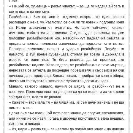
тебе.
– Не бой се, хубавице – рекъл юнакът, – аз ще го надвия ей сега и
ще го пратя на оня свят.
Разбойникът бил на лов и отдалече съзрял, че един конник
разговаря с жена му. Разлютил се оня ми ти човек и подгонил коня
си. Искри изскачали от очите му. Но щом наближил, юнакът
измъкнал сабята си и замахнал. С един удар разсякъл на две
половини разбойниковия кон. Разбойникът паднал на земята, а
предната конска половина започнала да подскача като петел.
Повторно замахнал юнакът и ударил разбойника. Погубил го
намясто. В туй време хубавицата стояла на трема и държала в
ръцете си един нож. Тя била решила да се прониже, ако
разбойникът надвие. Като видяла, че разбойникът е вече мъртъв,
невестата се затекла да посрещне победителя и със сълзи на очи
почнала да го прегръща. Влязъл юнакът, прибрал си коня в обора,
настанил се в кулата и заживял с хубавата царска дъщеря.
Минало, каквото минало, научил се царят, че разбойникът не е
вече жив. Проводил вест на дъщеря си да се върне и да се ожени
за един княз, ала тя не рачила.
– Кажете – заръчала тя – на баща ми, че съм вече женена и не ща
никакъв княз.
Царят бил зъл човек. Той потърсил юнаци да погубят звездочелия,
ала никой не се наел. Тогава в двореца пристигнала една вещица,
хитра като лисица.
– Аз, царю – рекла тя, – се наемам да погубя оня юнак и да доведа