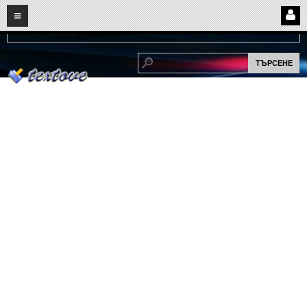
08
06
2026
Нови:
Надежда...
НАЧАЛО
ПОТРЕБИТЕЛСКИ СТРАНИЦИ
Страница за вход
Регистрация
Потребителски профил
Интелигентно търсене
СПОМЕНИ
СПОМЕНИ
Забавни спомени
(11)
Любовни спомени
(37)
Тъжни спомени
(19)