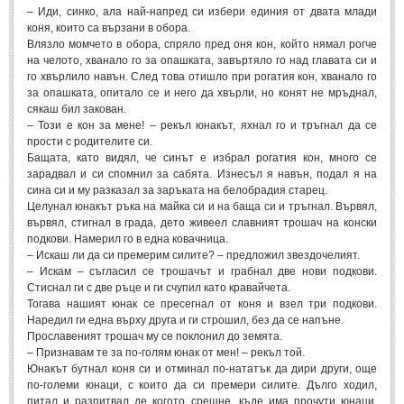
– Иди, синко, ала най-напред си избери единия от двата млади
Свети Валентин
(19)
коня, които са вързани в обора.
Влязло момчето в обора, спряло пред оня кон, който нямал рогче
Нова Година
(6)
на челото, хванало го за опашката, завъртяло го над главата си и
го хвърлило навън. След това отишло при рогатия кон, хванало го
Коледа
(8)
за опашката, опитало се и него да хвърли, но конят не мръднал,
Сватбa
(2)
сякаш бил закован.
– Този е кон за мене! – рекъл юнакът, яхнал го и тръгнал да се
прости с родителите си.
SMS-И
Бащата, като видял, че синът е избрал рогатия кон, много се
зарадвал и си спомнил за сабята. Изнесъл я навън, подал я на
сина си и му разказал за заръката на белобрадия старец.
SMS-И
Целунал юнакът ръка на майка си и на баща си и тръгнал. Вървял,
вървял, стигнал в града, дето живеел славният трошач на конски
Любовни SMS-и
(38)
подкови. Намерил го в една ковачница.
– Искаш ли да си премерим силите? – предложил звездочелият.
Забавни SMS-и
(3)
– Искам – съгласил се трошачът и грабнал две нови подкови.
Стиснал ги с две ръце и ги счупил като кравайчета.
SMS-и за приятели
Тогава нашият юнак се пресегнал от коня и взел три подкови.
Наредил ги една върху друга и ги строшил, без да се напъне.
МЪДРОСТИ
Прославеният трошач му се поклонил до земята.
– Признавам те за по-голям юнак от мен! – рекъл той.
Юнакът бутнал коня си и отминал по-нататък да дири други, още
МЪДРОСТИ - КАТЕГОРИИ
по-големи юнаци, с които да си премери силите. Дълго ходил,
питал и разпитвал де когото срещне, къде има прочути юнаци.