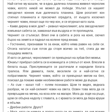
Най-сетне му казали, че в една далечна планина живеел чернолик
Мъдри мисли
(55)
човек, когото никой не можел да победи. Упътил се нашият
Мъдрости за живота
(10)
звездочел конник към далечната планина. Щом рогатият кон
стигнал планината и прескочил оградата, от къщата изскочил
Мъдрости за любовта
(27)
черният човек, яхнал още по-чер кон, и се втурнал като хала.
– Какво дириш в моя дом? – ревнал черноликият, ала звездочелият
Мъдрости за щастието
(5)
измъкнал сабята си, замахнал във въздуха и тя пропищяла.
Черният се стъписал. Впил очи в сабята и рога на коня, скочил
Мъдрости за приятелството
(8)
бързо на земята и паднал на колене пред юнака:
Мъдрости на велики хора
(41)
– Гостенино, признавам те за юнак, който няма равен на себе си.
Отсега нататък съм готов да сторя всичко за теб, стига да ми
Древногръцки афоризми
(42)
пощадиш живота.
И като се дигнал, черноликият се превърнал на хубав бял момък.
Древноримски афоризми
(21)
Юнакът прибрал сабята си в ножницата и слязъл от коня. Влезли в
бялата къща. Прислужниците се разтичали и наредили богата
ФИЛОСОФИЯ
трапеза. Яли двамата, пили, веселили се и най-сетне се
побратимили. Черният човек, който се превърнал мигом на бял,
поискал да покаже какви необикновени работи може да върши.
ФИЛОСОФИЯ
– Аз съм – казал той – голям познавач. Щом те видях, веднага
разбрах, че си най-силният човек на света. Освен това мога да се
превръщам на мечка, на коза или на магаре. Мога да ходя на ръце,
Философски мисли
(19)
щом се обърна надолу с главата, а с краката си мога да бера круши
Житейска философия
(83)
и ябълки.
– Дребни работи. Друго?
Философия на любовта
(9)
– Мога, като се наведа и допра ухото си до земята, да чуя всички