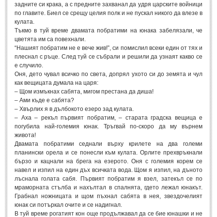
задните си крака, а с предните захванал да удря царските войници
по главите. Биел се срещу целия полк и не пускал никого да влезе в
кулата.
Тъкмо в туй време двамата побратими на юнака забелязали, че
цветята им са повехнали.
“Нашият побратим не е вече жив!”, си помислил всеки един от тях и
плеснал с ръце. След туй се събрали и решили да узнаят какво се
е случило.
Оня, дето чувал всичко по света, допрял ухото си до земята и чул
как вещицата думала на царя:
– Щом измъкнах сабята, мигом престана да диша!
– Ами къде е сабята?
– Хвърлих я в дълбокото езеро зад кулата.
– Аха – рекъл първият побратим, – старата градска вещица е
погубила най-големия юнак. Тръгвай по-скоро да му върнем
живота!
Двамата побратими седнали върху крилете на два големи
планински орела и се понесли към кулата. Орлите прехвръкнали
бързо и кацнали на брега на езерото. Оня с големия корем се
навел и изпил на един дъх всичката вода. Щом я изпил, на дъното
лъснала голата сабя. Първият побратим я взел, затекъл се по
мраморната стълба и нахълтал в спалнята, гдето лежал юнакът.
Грабнал ножницата и щом пъхнал сабята в нея, звездочелият
юнак си потъркал очите и се надигнал.
В туй време рогатият кон още продължавал да се бие юнашки и не