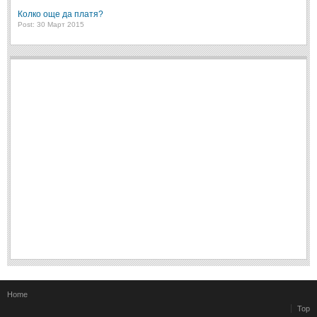
Колко още да платя?
Post: 30 Март 2015
Home
Top