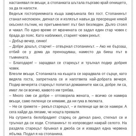
Стихове за Осми Март
(4)
настанявал ги вкъщи, а стопанката шътала пъргаво край огнището,
за да ги нагости.
Стихове за Мама
(16)
Веднъж гостоприемната къща замръкнала без гост. Стопанинът
станал неспокоен, дигнал се и излязъл навън да пресрещне някой
ТЕКСТОВЕ
окъснял пътник, но притъмнелият път бил безлюден. Дълго стоял
и чакал. По едно време от мрачината се задал един стар човек с
брада до пояс. Като наближил, старият човек рекъл:
ТЕКСТОВЕ
– Добър вечер, синко!
– Добре дошъл, старче! – отвърнал стопанинът. – Ако не бързаш,
отбий се у дома да пренощуваш, наместо да биеш път в
Истории
(10)
тъмнината.
Разкази
– Благодаря! – зарадвал се старецът и тръгнал подир добрия
(7)
човек.
Автори на Разкази
Влезли вкъщи. Стопанката на къщата се зарадвала от сърце, като
видяла госта, запретнала се и наготвила най-добрата вечеря.
Басни
(2)
Подир вечерята старецът попитал домакините как са, добре ли са,
имат ли си всичко, каквото им трябва.
Автори на Басни
– Много сме си добре – отговорила жената, – всичко се намира
вкъщи, само пиленце си нямаме, да ни гука в люлката.
– Не се грижете – рекъл старецът, – и пиленце ще ви се намери. А
ПРИКАЗКИ
сега хайде да лягаме, че нощта преваля.
На сутринта белобрадият старец се дигнал рано, стегнал се и
Автори на приказки
тръгнал да си ходи. Стопанинът го изпроводил накрай селото. На
раздяла старецът бръкнал в джоба си и извадил една червена
Приказки на народите
ябълка. Подал я на стопанина.