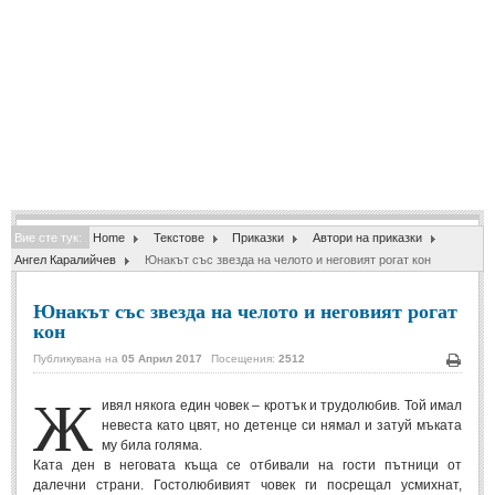
Спомени за приятели
(4)
ПОЕЗИЯ
СТИХОВЕ
Любовни стихове
(505)
Стихове с видео
(28)
Вие сте тук:
Home
Текстове
Приказки
Автори на приказки
Поезия - класика
(85)
Ангел Каралийчев
Юнакът със звезда на челото и неговият рогат кон
Други стихове
(171)
Юнакът със звезда на челото и неговият рогат
Стихове за Баба Марта
(6)
кон
Коледа и Нова Година
(7)
Публикувана на
05 Април 2017
Посещения:
2512
Печа
Ж
ивял някога един човек – кротък и трудолюбив. Той имал
ОСМИ МАРТ
невеста като цвят, но детенце си нямал и затуй мъката
му била голяма.
Стихове за Жената
(33)
Ката ден в неговата къща се отбивали на гости пътници от
далечни страни. Гостолюбивият човек ги посрещал усмихнат,