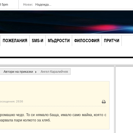
8 5pm
Нови:
Надежда...
ПОЖЕЛАНИЯ
SMS-И
МЪДРОСТИ
ФИЛОСОФИЯ
ПРИТЧИ
Автори на приказки
Ангел Каралийчев
осещения: 2636
Печат
ромашко чедо. То си нямало баща, имало само майка, която с
карвала пари колкото за хляб.