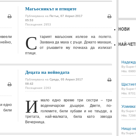
Магьосникът и птиците
Публикувана на
Петък, 07 Април 2017
05:53
Печат
Печат
Посещения: 2953
НОВИ
С
ивеели
тарият магьосник излезе на полето.
 нейно,
Захвана да маха с ръце. Докато махаше,
НАЙ-ЧЕТ
от ръкавите му почнаха да излизат
птици.
Надежд
By:
Super 
Децата на войводата
Hits: 698
Публикувана на
Сряда, 05 Април 2017
08:42
Щастие
Печат
Посещения: 2263
Печат
By:
Super 
Hits: 870
И
мало едно време три сестри – три
 и едно
воденичарски дъщери. Двете, по-
Усмивка
 били
големите, били хубави и не твърде, а
By:
Super 
Hits: 729
третата, най-малката, била като звезда
Вечерница.
Нищо не
By:
Super 