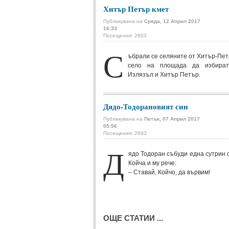
Хитър Петър кмет
Публикувана на
Сряда, 12 Април 2017
16:33
Посещения: 2603
С
ъбрали се селяните от Хитър-Пе
село на площада да избират
Излязъл и Хитър Петър.
Дядо-Тодорановият син
Публикувана на
Петък, 07 Април 2017
05:56
Посещения: 2693
Д
ядо Тодоран събуди една сутрин 
Койча и му рече:
– Ставай, Койчо, да вървим!
ОЩЕ СТАТИИ ...