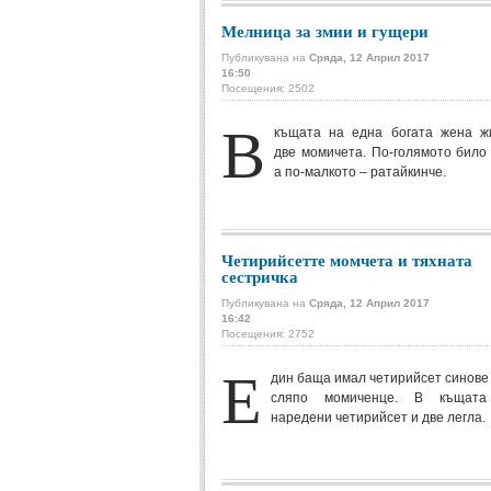
Мелница за змии и гущери
Публикувана на
Сряда, 12 Април 2017
16:50
Посещения: 2502
В
къщата на една богата жена ж
две момичета. По-голямото било
а по-малкото – ратайкинче.
Четирийсетте момчета и тяхната
сестричка
Публикувана на
Сряда, 12 Април 2017
16:42
Посещения: 2752
Е
дин баща имал четирийсет синове
сляпо момиченце. В къщата
наредени четирийсет и две легла.