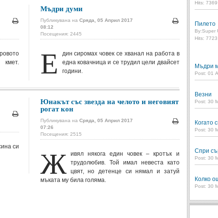
Hits: 736
Мъдри думи
Публикувана на
Сряда, 05 Април 2017
Пилето
08:12
Печат
Печат
By:
Super 
Посещения: 2445
Hits: 772
Е
тровото
дин сиромах човек се хванал на работа в
 кмет.
една ковачница и се трудил цели двайсет
Мъдри м
години.
Post: 01 
Везни
Юнакът със звезда на челото и неговият
Post: 30 
рогат кон
Печат
Публикувана на
Сряда, 05 Април 2017
Когато с
07:26
Печат
Post: 30 
Посещения: 2515
сина си
Ж
Спри съ
ивял някога един човек – кротък и
Post: 30 
трудолюбив. Той имал невеста като
цвят, но детенце си нямал и затуй
Колко о
мъката му била голяма.
Post: 30 