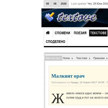
08
08
2026
Last update
Чет, 28 Юни 201
СПОМЕНИ
ПОЕЗИЯ
ТЕКСТОВЕ
СПОДЕЛЕНО
Вие сте тук:
Home
Текстове
Приказки
Малкият орач
Публикувана на
Сряда, 12 Април 2017 16:55
П
Ж
ивяло някога едно момче – си
голям труд и пот на челото из