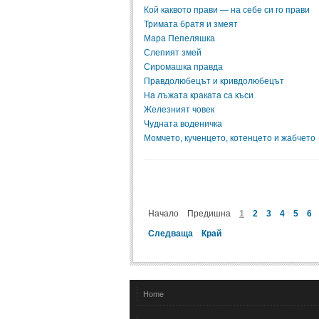
Кой каквото прави — на себе си го прави
Тримата братя и змеят
Мара Пепеляшка
Слепият змей
Сиромашка правда
Правдолюбецът и кривдолюбецът
На лъжата краката са къси
Железният човек
Чудната воденичка
Момчето, кученцето, котенцето и жабчето
Начало
Предишна
1
2
3
4
5
6
Следваща
Край
Home