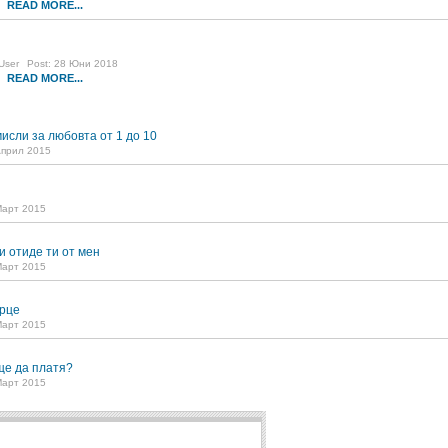
READ MORE...
9
User
Post: 28 Юни 2018
READ MORE...
3
исли за любовта от 1 до 10
Април 2015
Март 2015
и отиде ти от мен
Март 2015
рце
Март 2015
ще да платя?
Март 2015