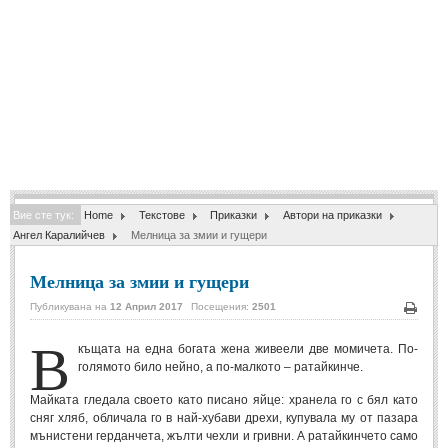
Спомени за приятели
(4)
ПОЕЗИЯ
СТИХОВЕ
Любовни стихове
(505)
Стихове с видео
(28)
Вие сте тук:
Home
Текстове
Приказки
Автори на приказки
Поезия - класика
(85)
Ангел Каралийчев
Мелница за змии и гущери
Други стихове
(171)
Мелница за змии и гущери
Стихове за Баба Марта
(6)
Публикувана на
12 Април 2017
Посещения:
2501
Коледа и Нова Година
(7)
Печа
В
къщата на една богата жена живеели две момичета. По-
голямото било нейно, а по-малкото – ратайкинче.
ОСМИ МАРТ
Майката гледала своето като писано яйце: хранела го с бял като
сняг хляб, обличала го в най-хубави дрехи, купувала му от пазара
Стихове за Жената
(33)
мънистени герданчета, жълти чехли и гривни. А ратайкинчето само