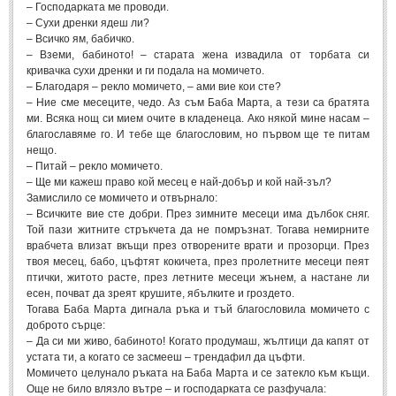
– Господарката ме проводи.
– Сухи дренки ядеш ли?
МИТОВЕ И ЛЕГЕНДИ
– Всичко ям, бабичко.
– Вземи, бабиното! – старата жена извадила от торбата си
кривачка сухи дренки и ги подала на момичето.
България
(45)
– Благодаря – рекло момичето, – ами вие кои сте?
Гърция
– Ние сме месеците, чедо. Аз съм Баба Марта, а тези са братята
(1)
ми. Всяка нощ си мием очите в кладенеца. Ако някой мине насам –
Италия
(1)
благославяме го. И тебе ще благословим, но първом ще те питам
нещо.
Персия
(1)
– Питай – рекло момичето.
– Ще ми кажеш право кой месец е най-добър и кой най-зъл?
Япония
(1)
Замислило се момичето и отвърнало:
– Всичките вие сте добри. През зимните месеци има дълбок сняг.
ПОЖЕЛАНИЯ
Той пази житните стръкчета да не помръзнат. Тогава немирните
врабчета влизат вкъщи през отворените врати и прозорци. През
твоя месец, бабо, цъфтят кокичета, през пролетните месеци пеят
ПОЖЕЛАНИЯ
птички, житото расте, през летните месеци жънем, а настане ли
есен, почват да зреят крушите, ябълките и гроздето.
Тогава Баба Марта дигнала ръка и тъй благословила момичето с
Рожден ден
(4)
доброто сърце:
Имен ден
(3)
– Да си ми живо, бабиното! Когато продумаш, жълтици да капят от
устата ти, а когато се засмееш – трендафил да цъфти.
Осми март
(11)
Момичето целунало ръката на Баба Марта и се затекло към къщи.
Още не било влязло вътре – и господарката се разфучала:
Баба Марта
(4)