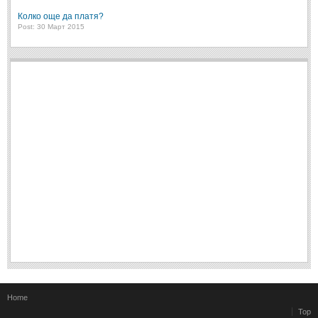
Колко още да платя?
Post: 30 Март 2015
Home
Top