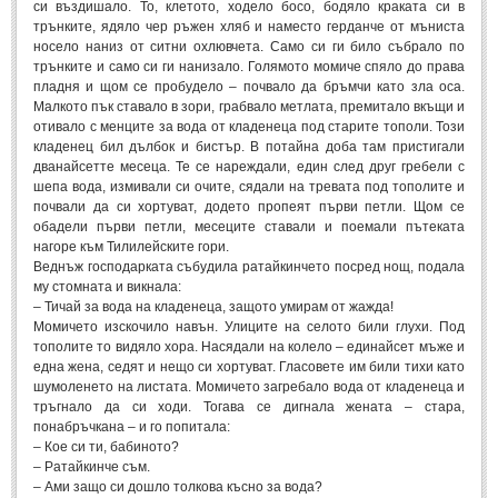
Стихове за Осми Март
(4)
си въздишало. То, клетото, ходело босо, бодяло краката си в
трънките, ядяло чер ръжен хляб и наместо герданче от мъниста
Стихове за Мама
(16)
носело наниз от ситни охлювчета. Само си ги било събрало по
трънките и само си ги нанизало. Голямото момиче спяло до права
ТЕКСТОВЕ
пладня и щом се пробудело – почвало да бръмчи като зла оса.
Малкото пък ставало в зори, грабвало метлата, премитало вкъщи и
отивало с менците за вода от кладенеца под старите тополи. Този
ТЕКСТОВЕ
кладенец бил дълбок и бистър. В потайна доба там пристигали
дванайсетте месеца. Те се нареждали, един след друг гребели с
шепа вода, измивали си очите, сядали на тревата под тополите и
Истории
(10)
почвали да си хортуват, додето пропеят първи петли. Щом се
обадели първи петли, месеците ставали и поемали пътеката
Разкази
(7)
нагоре към Тилилейските гори.
Автори на Разкази
Веднъж господарката събудила ратайкинчето посред нощ, подала
му стомната и викнала:
Басни
(2)
– Тичай за вода на кладенеца, защото умирам от жажда!
Момичето изскочило навън. Улиците на селото били глухи. Под
Автори на Басни
тополите то видяло хора. Насядали на колело – единайсет мъже и
една жена, седят и нещо си хортуват. Гласовете им били тихи като
шумоленето на листата. Момичето загребало вода от кладенеца и
ПРИКАЗКИ
тръгнало да си ходи. Тогава се дигнала жената – стара,
понабръчкана – и го попитала:
Автори на приказки
– Кое си ти, бабиното?
– Ратайкинче съм.
Приказки на народите
– Ами защо си дошло толкова късно за вода?