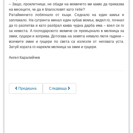
– Защо, проклетнице, не обади на момичето ми какво да приказва
на месеците, че да я благословят като тебе?
ПРИТЧИ
Ратайкинчето побягнало от къщи. Седнало на един камък и
заплакало. На сутринта минал един хубав момък, видял го, почнал
ПРИТЧИ
да го разпитва и като разбрал каква чудна дарба има – взел си го
за невеста. А господарското момиче се превърнало в мелница за
змии, гущери и коприва. Дотогава на земята нямало люти гадини –
Притчи за живота
(106)
всичките змии и гущери по света са излезли от неговата уста.
Затуй хората го нарекли мелница за змии и гущери.
Притчи за любовта
(15)
Ангел Каралийчев
Притчи за приятелството
(9)
LATEST NEWS
Надежда
Предишна
Следваща
Post: 28 Юни 2018
Щастието
Post: 28 Юни 2018
Усмивката
Post: 28 Юни 2018
Нищо не съществува