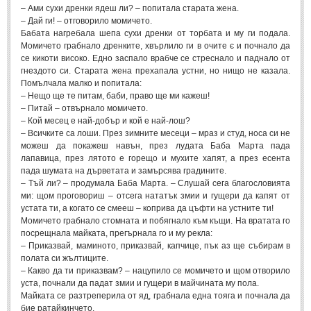
– Ами сухи дренки ядеш ли? – попитала старата жена.
Мъдри мисли
(55)
– Дай ги! – отговорило момичето.
Бабата нагребала шепа сухи дренки от торбата и му ги подала.
Мъдрости за живота
(10)
Момичето грабнало дренките, хвърлило ги в очите є и почнало да
Мъдрости за любовта
(27)
се кикоти високо. Едно заспало врабче се стреснало и паднало от
гнездото си. Старата жена прехапала устни, но нищо не казала.
Мъдрости за щастието
(5)
Помълчала малко и попитала:
– Нещо ще те питам, баби, право ще ми кажеш!
Мъдрости за приятелството
(8)
– Питай – отвърнало момичето.
Мъдрости на велики хора
(41)
– Кой месец е най-добър и кой е най-лош?
– Всичките са лоши. През зимните месеци – мраз и студ, носа си не
Древногръцки афоризми
(42)
можеш да покажеш навън, през лудата Баба Марта пада
лапавица, през лятото е горещо и мухите хапят, а през есента
Древноримски афоризми
(21)
пада шумата на дърветата и замърсява градините.
– Тъй ли? – продумала Баба Марта. – Слушай сега благословията
ФИЛОСОФИЯ
ми: щом проговориш – отсега нататък змии и гущери да капят от
устата ти, а когато се смееш – коприва да цъфти на устните ти!
Момичето грабнало стомната и побягнало към къщи. На вратата го
ФИЛОСОФИЯ
посрещнала майката, прегърнала го и му рекла:
– Приказвай, маминото, приказвай, капчице, пък аз ще събирам в
полата си жълтиците.
Философски мисли
(19)
– Какво да ти приказвам? – нацупило се момичето и щом отворило
Житейска философия
уста, почнали да падат змии и гущери в майчината му пола.
(83)
Майката се разтреперила от яд, грабнала една тояга и почнала да
Философия на любовта
(9)
бие ратайкинчето.