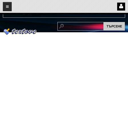
08
08
2026
Нови:
Надежда...
НАЧАЛО
ПОТРЕБИТЕЛСКИ СТРАНИЦИ
Страница за вход
Регистрация
Потребителски профил
Интелигентно търсене
СПОМЕНИ
СПОМЕНИ
Забавни спомени
(11)
Любовни спомени
(37)
Тъжни спомени
(19)