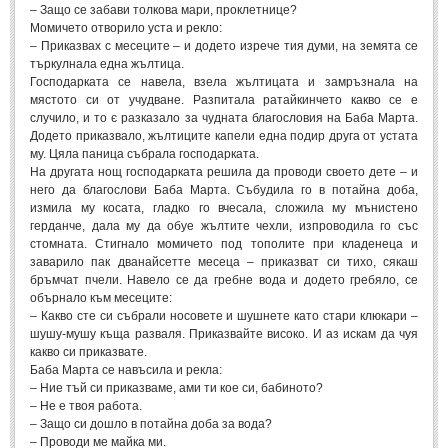
– Защо се забави толкова мари, проклетнице?
Свети Валентин
(19)
Момичето отворило уста и рекло:
– Приказвах с месеците – и додето изрече тия думи, на земята се
Нова Година
(6)
търкулнала една жълтица.
Господарката се навела, взела жълтицата и замръзнала на
Коледа
(8)
мястото си от учудване. Разпитала ратайкинчето какво се е
случило, и то є разказало за чудната благословия на Баба Марта.
Сватбa
(2)
Додето приказвало, жълтиците капели една подир друга от устата
му. Цяла паница събрала господарката.
SMS-И
На другата нощ господарката решила да проводи своето дете – и
него да благослови Баба Марта. Събудила го в потайна доба,
измила му косата, гладко го вчесала, сложила му мънистено
SMS-И
герданче, дала му да обуе жълтите чехли, изпроводила го със
стомната. Стигнало момичето под тополите при кладенеца и
Любовни SMS-и
заварило пак дванайсетте месеца – приказват си тихо, сякаш
(38)
бръмчат пчели. Навело се да гребне вода и додето гребяло, се
Забавни SMS-и
(3)
обърнало към месеците:
– Какво сте си събрали носовете и шушнете като стари клюкари –
SMS-и за приятели
шушу-мушу къща разваля. Приказвайте високо. И аз искам да чуя
какво си приказвате.
МЪДРОСТИ
Баба Марта се навъсила и рекла:
– Ние тъй си приказваме, ами ти кое си, бабиното?
– Не е твоя работа.
МЪДРОСТИ - КАТЕГОРИИ
– Защо си дошло в потайна доба за вода?
– Проводи ме майка ми.