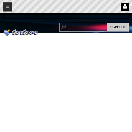
08
07
2026
Нови:
Надежда...
НАЧАЛО
ПОТРЕБИТЕЛСКИ СТРАНИЦИ
Страница за вход
Регистрация
Потребителски профил
Интелигентно търсене
СПОМЕНИ
СПОМЕНИ
Забавни спомени
(11)
Любовни спомени
(37)
Тъжни спомени
(19)