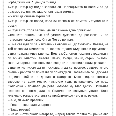
Стихове за Осми Март
(4)
чорбаджийския. Я дай да го видя!
Хитър Петър му подал калпака си. Чорбаджията го поел и за да
Стихове за Мама
(16)
разсмее селяните, ударил калпака в земята.
– Чакай да опитам гърми ли!
ТЕКСТОВЕ
Хитър Петър се навел, взел си калпака от земята, изтупал го и
рекъл:
– Слушайте, хора селяни, да ви разкажа една приказка!
ТЕКСТОВЕ
Селяните знаели, че той умеел духовито да разказва, и се
натрупали около него. Хитър Петър почнал:
– Вие сте чували за някогашния еврейски цар Соломон. Казват, че
Истории
(10)
той познавал миналото на хората, гадаел бъдещето и проумявал
Разкази
езика на всяка жива гадинка. Веднъж Соломон поканил в градината
(7)
си всички животни: лъвове, мечки, вълци, зайци, сърни, биволи,
Автори на Разкази
коне, магарета. Ще попитате защо ги е поканил? Нали разбирал
езиците им, искал да ги послуша и да се посмее, защото много
Басни
(2)
смешни работи си приказвали помежду си. Напълнила се царската
градина. Най-сетне дошло и магарето. Като видяло толкова
Автори на Басни
зверове на едно място, навирило уши, изтъпанчило се пред
Соломона и почнало да реве, колкото му глас държи. Всичките
зверове се спогледали, а Соломон си запушил ушите. Като
ПРИКАЗКИ
млъкнало магарето, лъвът се приближил до него и му рекъл:
– Абе, ти какво правиш?
Автори на приказки
– Рева – отвърнало магарето.
– Защо ревеш?
Приказки на народите
– Че аз – отвърнало магарето, – пред такова голямо събрание ако