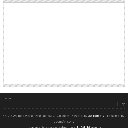
Post: 28 Юни 2018
Пилето
Post: 28 Юни 2018
СПОДЕЛЕНО
СПОДЕЛЕНО
Забавно
(10)
Любопитно
(7)
Отражения
(29)
Какво е любовта?
(40)
Непоискани съвети
(31)
Home
Top
© © 2026 Textove.net. Всички права запазени. Powered by
JA Teline IV
- Designed by
JoomlArt.com.
Джумла!
е безплатен софтуер под
ГНУ/ГПЛ лиценз.