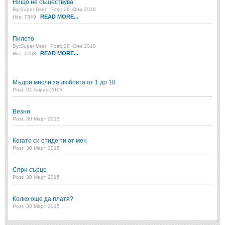
Нищо не съществува
By:
Super User
Post: 28 Юни 2018
READ MORE...
ПРИТЧИ
Hits: 7349
Пилето
ПРИТЧИ
By:
Super User
Post: 28 Юни 2018
READ MORE...
Hits: 7708
Притчи за живота
(106)
Притчи за любовта
Мъдри мисли за любовта от 1 до 10
(15)
Post: 01 Април 2015
Притчи за приятелството
(9)
Везни
Post: 30 Март 2015
LATEST NEWS
Когато си отиде ти от мен
Надежда
Post: 30 Март 2015
Post: 28 Юни 2018
Спри сърце
Щастието
Post: 30 Март 2015
Post: 28 Юни 2018
Усмивката
Колко още да платя?
Post: 28 Юни 2018
Post: 30 Март 2015
Нищо не съществува