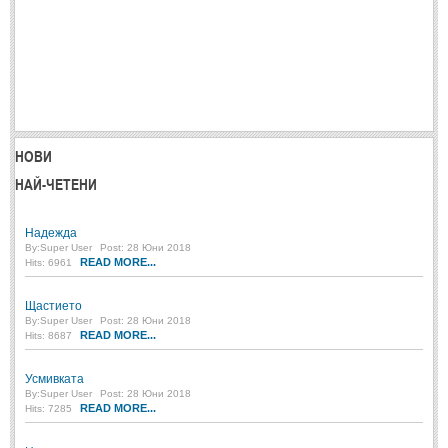
Мъдри мисли
(55)
Мъдрости за живота
(10)
Мъдрости за любовта
(27)
Мъдрости за щастието
(5)
Мъдрости за приятелството
(8)
НОВИ
Мъдрости на велики хора
(41)
НАЙ-ЧЕТЕНИ
Древногръцки афоризми
(42)
Надежда
Древноримски афоризми
(21)
By:
Super User
Post: 28 Юни 2018
READ MORE...
Hits: 6961
ФИЛОСОФИЯ
Щастието
By:
Super User
Post: 28 Юни 2018
ФИЛОСОФИЯ
READ MORE...
Hits: 8687
Философски мисли
(19)
Усмивката
By:
Super User
Post: 28 Юни 2018
Житейска философия
(83)
READ MORE...
Hits: 7285
Философия на любовта
(9)