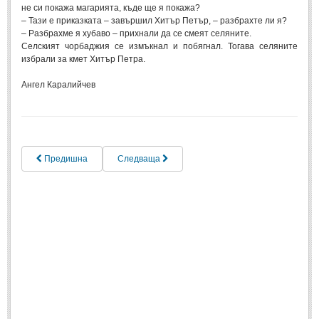
не си покажа магарията, къде ще я покажа?
– Тази е приказката – завършил Хитър Петър, – разбрахте ли я?
МИТОВЕ И ЛЕГЕНДИ
– Разбрахме я хубаво – прихнали да се смеят селяните.
Селският чорбаджия се измъкнал и побягнал. Тогава селяните
избрали за кмет Хитър Петра.
България
(45)
Гърция
(1)
Ангел Каралийчев
Италия
(1)
Персия
(1)
Япония
(1)
Предишна
Следваща
ПОЖЕЛАНИЯ
ПОЖЕЛАНИЯ
Рожден ден
(4)
Имен ден
(3)
Осми март
(11)
Баба Марта
(4)