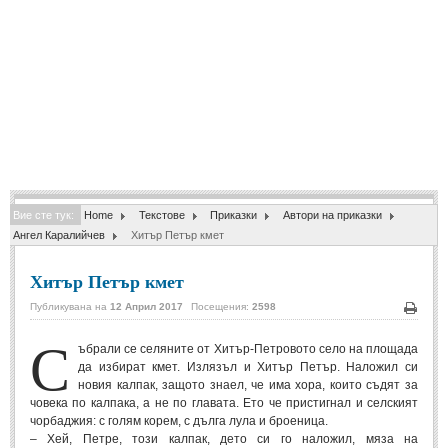
Спомени за приятели
(4)
ПОЕЗИЯ
СТИХОВЕ
Любовни стихове
(505)
Стихове с видео
(28)
Вие сте тук:
Home
Текстове
Приказки
Автори на приказки
Поезия - класика
(85)
Ангел Каралийчев
Хитър Петър кмет
Други стихове
(171)
Хитър Петър кмет
Стихове за Баба Марта
(6)
Публикувана на
12 Април 2017
Посещения:
2598
Коледа и Нова Година
(7)
Печа
С
ъбрали се селяните от Хитър-Петровото село на площада
да избират кмет. Излязъл и Хитър Петър. Наложил си
ОСМИ МАРТ
новия калпак, защото знаел, че има хора, които съдят за
човека по калпака, а не по главата. Ето че пристигнал и селският
Стихове за Жената
(33)
чорбаджия: с голям корем, с дълга лула и броеница.
– Хей, Петре, този калпак, дето си го наложил, мяза на